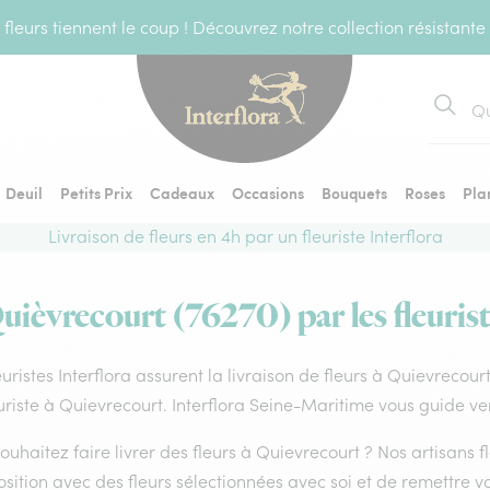
fleurs tiennent le coup ! Découvrez notre collection résistante
Recher
Deuil
Petits Prix
Cadeaux
Occasions
Bouquets
Roses
Pla
Livraison de fleurs en 4h par un fleuriste Interflora
Quièvrecourt (76270) par les fleurist
euristes Interflora assurent la livraison de fleurs à Quievrecour
uriste à Quievrecourt. Interflora Seine-Maritime vous guide ver
ouhaitez faire livrer des fleurs à Quievrecourt ? Nos artisans 
ition avec des fleurs sélectionnées avec soi et de remettre v