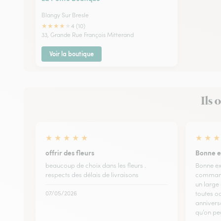
Blangy Sur Bresle
★
★
★
★
★
4 (10)
33, Grande Rue François Mitterand
Voir la boutique
Ils 
★
★
★
★
★
★
★
★
offrir des fleurs
Bonne e
beaucoup de choix dans les fleurs .
Bonne ex
respects des délais de livraisons
commande
un large
07/05/2026
toutes o
annivers
qu’on pe