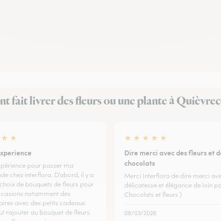
ont fait livrer des fleurs ou une plante à Quièvre
★
★
★
★
★
★
★
xperience
Dire merci avec des fleurs et d
chocolats
périence pour passer ma
 chez interflora. D’abord, il y a
Merci Interflora de dire merci av
 choix de bouquets de fleurs pour
délicatesse et élégance de loin p
ccasions notamment des
Chocolats et fleurs )
aires avec des petits cadeaux
ut rajouter au bouquet de fleurs
08/03/2026