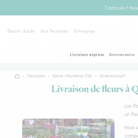
Aller au contenu
Canicule ? Nos 
Besoin d’aide
Nos fleuristes
Entreprise
Livraison express
Anniversaire
›
Fleuristes
›
Seine-Maritime (76)
›
Quièvrecourt
Accueil
Livraison de fleurs à 
Les fl
un fle
Vous s
compos