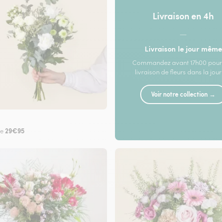
Livraison en 4h
—
Livraison le jour même
Commandez avant 17h00 pour
livraison de fleurs dans la jou
Voir notre collection →
29€95
de