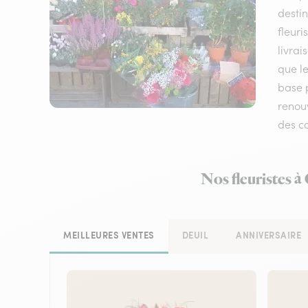
destin
fleuri
livrai
que le
base 
renouv
des co
Nos fleuristes à
MEILLEURES VENTES
DEUIL
ANNIVERSAIRE