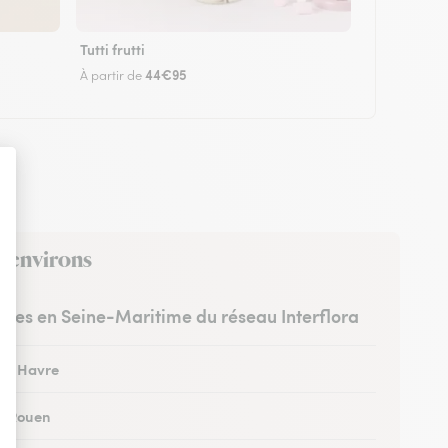
Tutti frutti
44€95
À partir de
s environs
istes en Seine-Maritime du réseau Interflora
 au Havre
 à Rouen