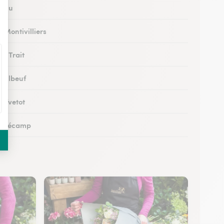
à Eu
à Montivilliers
au Trait
à Elbeuf
à Yvetot
 à Fécamp
 à Buchy
 à Canteleu