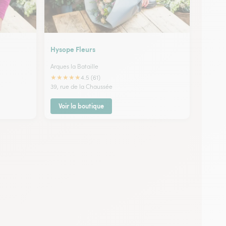
Hysope Fleurs
Arques la Bataille
★
★
★
★
★
4.5 (61)
39, rue de la Chaussée
Voir la boutique