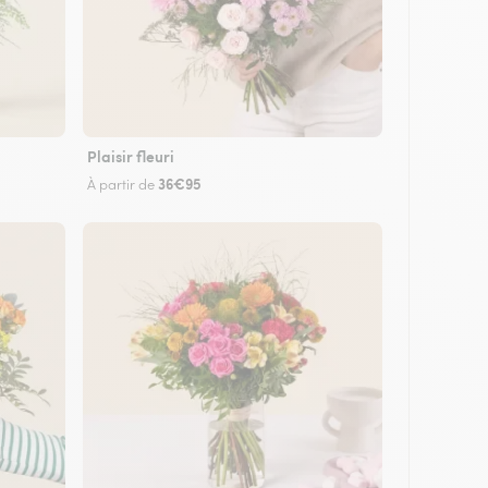
Plaisir fleuri
36€95
À partir de