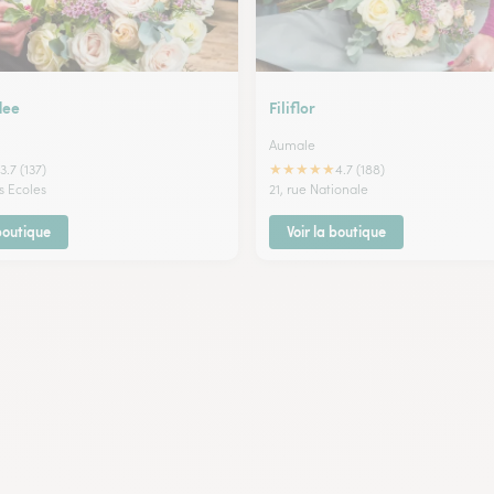
dee
Filiflor
Aumale
★
★
★
★
★
3.7 (137)
4.7 (188)
s Ecoles
21, rue Nationale
 boutique
Voir la boutique