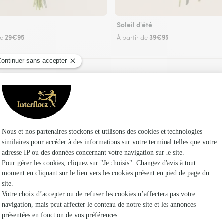
Soleil d'été
29€95
39€95
de
À partir de
Faire livrer des fleurs
n fleuriste Interflora à Quièvrecourt et dans se
Les fleur
Fleuristes
Fleuristes