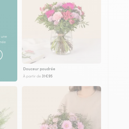
 une
rnée
Douceur poudrée
31€95
À partir de