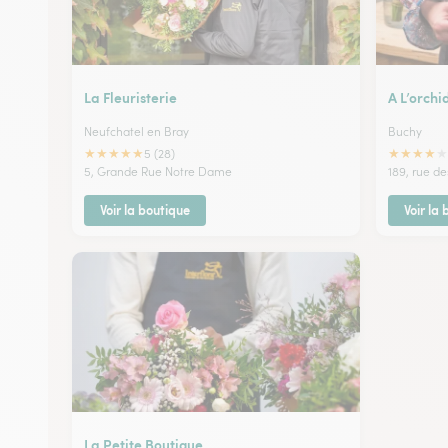
La Fleuristerie
A L’orchi
Neufchatel en Bray
Buchy
★
★
★
★
★
★
★
★
★
★
5 (28)
5, Grande Rue Notre Dame
189, rue de
Voir la boutique
Voir la
La Petite Boutique