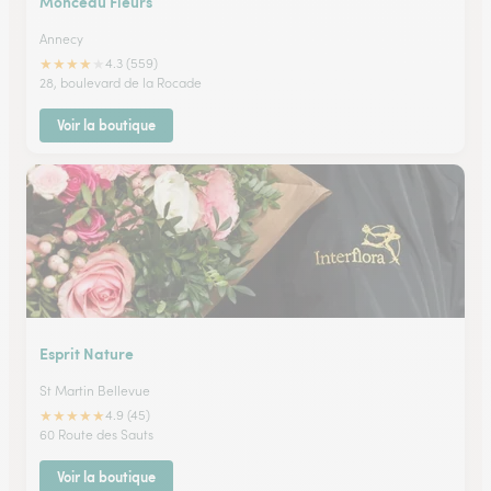
Monceau Fleurs
Annecy
★
★
★
★
★
4.3 (559)
28, boulevard de la Rocade
Voir la boutique
Esprit Nature
St Martin Bellevue
★
★
★
★
★
4.9 (45)
60 Route des Sauts
Voir la boutique