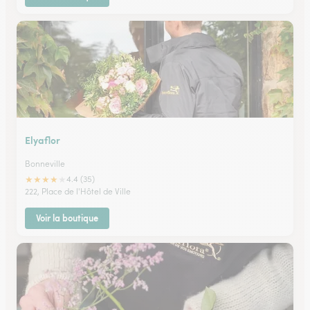
Elyaflor
Bonneville
★
★
★
★
★
4.4 (35)
222, Place de l'Hôtel de Ville
Voir la boutique