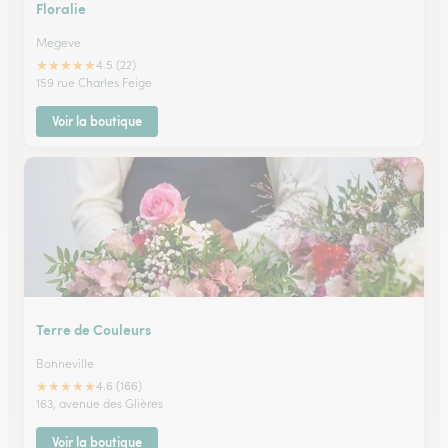
Floralie
Megeve
★
★
★
★
★
4.5 (22)
159 rue Charles Feige
Voir la boutique
Terre de Couleurs
Bonneville
★
★
★
★
★
4.6 (166)
163, avenue des Glières
Voir la boutique