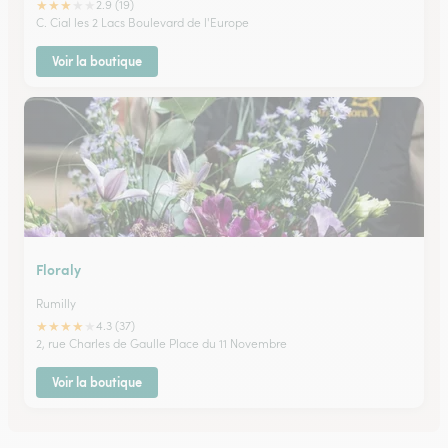
★
★
★
★
★
2.9 (19)
C. Cial les 2 Lacs Boulevard de l'Europe
Voir la boutique
Floraly
Rumilly
★
★
★
★
★
4.3 (37)
2, rue Charles de Gaulle Place du 11 Novembre
Voir la boutique