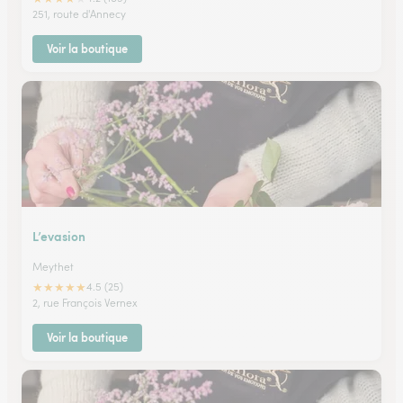
251, route d'Annecy
Voir la boutique
L’evasion
Meythet
★
★
★
★
★
4.5 (25)
2, rue François Vernex
Voir la boutique