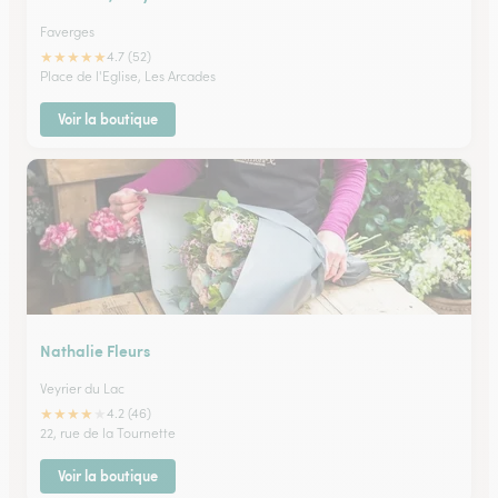
Faverges
★
★
★
★
★
4.7 (52)
Place de l'Eglise, Les Arcades
Voir la boutique
Nathalie Fleurs
Veyrier du Lac
★
★
★
★
★
4.2 (46)
22, rue de la Tournette
Voir la boutique