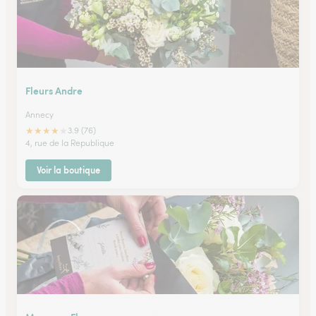
Fleurs Andre
Annecy
★
★
★
★
★
3.9 (76)
4, rue de la Republique
Voir la boutique