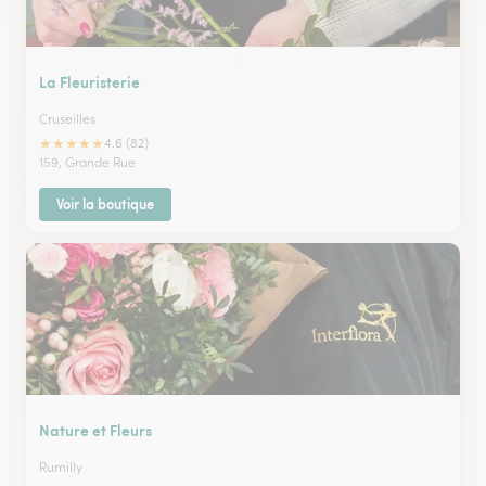
La Fleuristerie
Cruseilles
★
★
★
★
★
4.6 (82)
159, Grande Rue
Voir la boutique
Nature et Fleurs
Rumilly