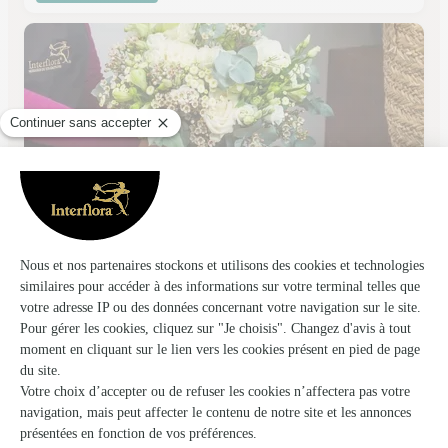
Monceau Fleurs
Cran Gevrier
★
★
★
★
★
4.3 (105)
11, avenue de la République
Voir la boutique