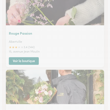
Rouge Passion
Albertville
★
★
★
★
★
3.4 (144)
15, avenue Jean Moulin
Voir la boutique