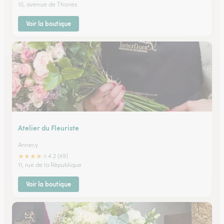
10, avenue de Thones
Voir la boutique
Atelier du Fleuriste
Annecy
★
★
★
★
★
4.2 (49)
11, rue de la République
Voir la boutique