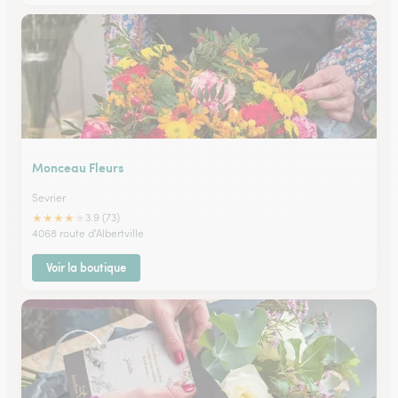
Monceau Fleurs
Sevrier
★
★
★
★
★
3.9 (73)
4068 route d'Albertville
Voir la boutique