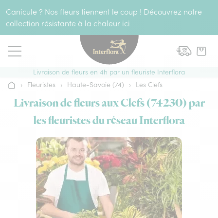
Aller au contenu
Canicule ? Nos fleurs tiennent le coup ! Découvrez notre
collection résistante à la chaleur
ici
Livraison de fleurs en 4h par un fleuriste Interflora
›
Fleuristes
›
Haute-Savoie (74)
›
Les Clefs
Accueil
Livraison de fleurs aux Clefs (74230) par
les fleuristes du réseau Interflora