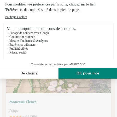
Natur’elles Fleurs
Seynod
★
★
★
★
★
4.2 (54)
Route d'Aix les Bains C.Cial Val Semnoz
Voir la boutique
Monceau Fleurs
Pringy
★
★
★
★
★
4.2 (169)