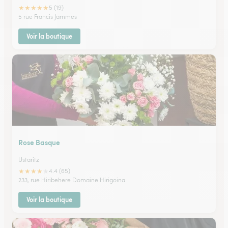
★
★
★
★
★
5 (19)
5 rue Francis Jammes
Voir la boutique
Rose Basque
Ustaritz
★
★
★
★
★
4.4 (65)
233, rue Hiribehere Domaine Hirigoina
Voir la boutique