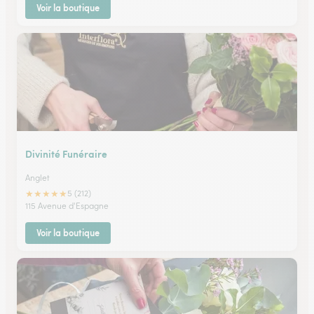
Voir la boutique
Divinité Funéraire
Anglet
★
★
★
★
★
5 (212)
115 Avenue d'Espagne
Voir la boutique