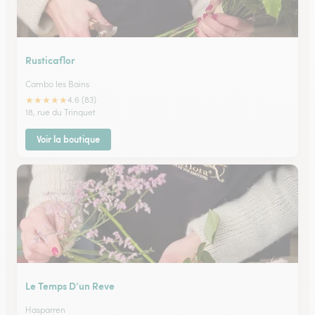
Rusticaflor
Cambo les Bains
★
★
★
★
★
4.6 (83)
18, rue du Trinquet
Voir la boutique
Le Temps D’un Reve
Hasparren