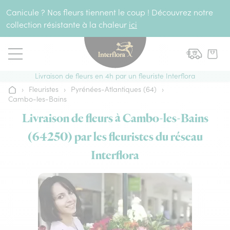
Aller au contenu
Canicule ? Nos fleurs tiennent le coup ! Découvrez notre
collection résistante à la chaleur
ici
Livraison de fleurs en 4h par un fleuriste Interflora
›
Fleuristes
›
Pyrénées-Atlantiques (64)
›
Accueil
Cambo-les-Bains
Livraison de fleurs à Cambo-les-Bains
(64250) par les fleuristes du réseau
Interflora