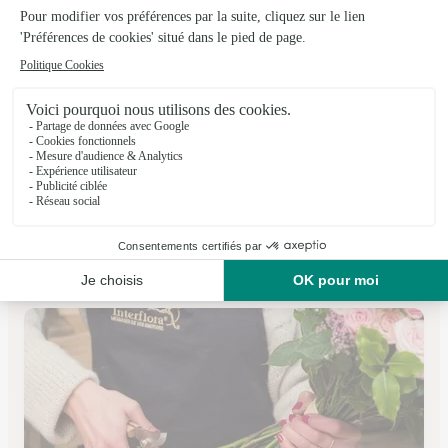
Pivoine & Cie
Biarritz
★
★
★
★
★
4 (77)
30, rue de la Bergerie
Voir la boutique