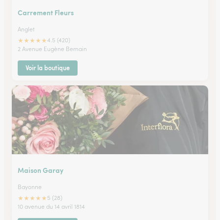
Carrement Fleurs
Anglet
★
★
★
★
★
4.5 (420)
2 Avenue Eugène Bernain
Voir la boutique
Maison Garay
Bayonne
★
★
★
★
★
5 (28)
10 avenue du 14 avril 1814