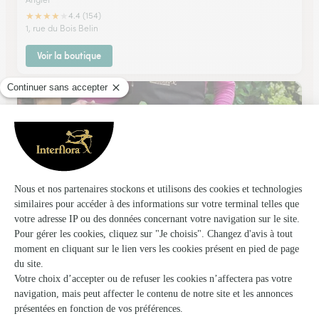
★
★
★
★
★
4.4 (154)
1, rue du Bois Belin
Voir la boutique
Vanda
Anglet
★
★
★
★
★
4.7 (62)
2, avenue de la Chambre d'Amour
Voir la boutique