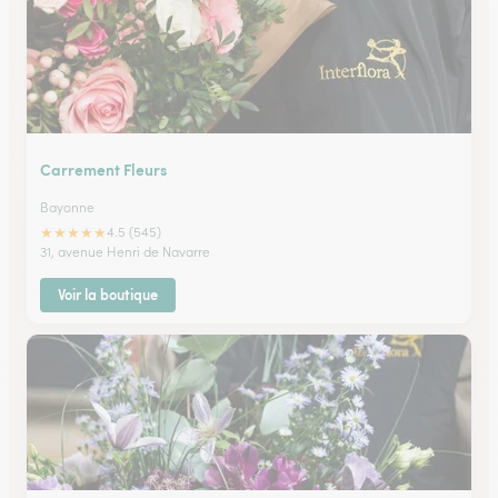
Carrement Fleurs
Bayonne
★
★
★
★
★
4.5 (545)
31, avenue Henri de Navarre
Voir la boutique