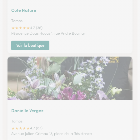
Cote Nature
Tarnos
★
★
★
★
★
4.7 (36)
Résidence Dous Haous 1, rue André Bouillar
Voir la boutique
Danielle Vergez
Tarnos
★
★
★
★
★
4.7 (87)
Avenue Julian Grimau 13, place de la Résistance