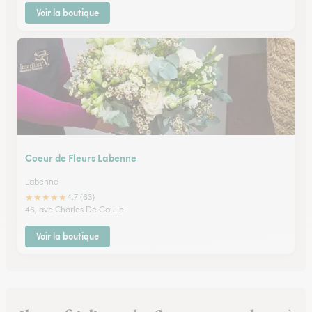
Voir la boutique
Coeur de Fleurs Labenne
Labenne
★
★
★
★
★
4.7 (63)
46, ave Charles De Gaulle
Voir la boutique