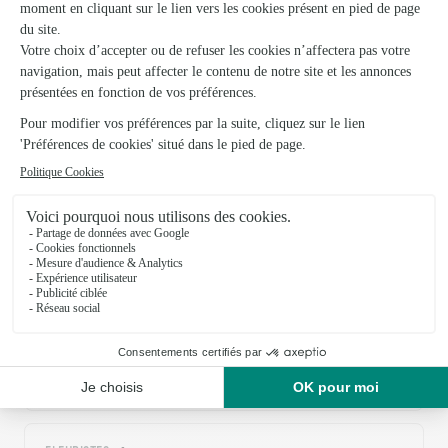
Parfait
Très bien, ma fille m'a envoyé une photo.
10/02/2026
Trustpilot
Échantillon d'avis clients fourni via Trustpilot.
Voir tous
les avis de la marque Interflora sur Trustpilot
Livraison de fleurs à Saint-Jean-Pied-de-
Port et autour : les villes proches
couvertes par le réseau Interflora
Caro
FLEURISTES