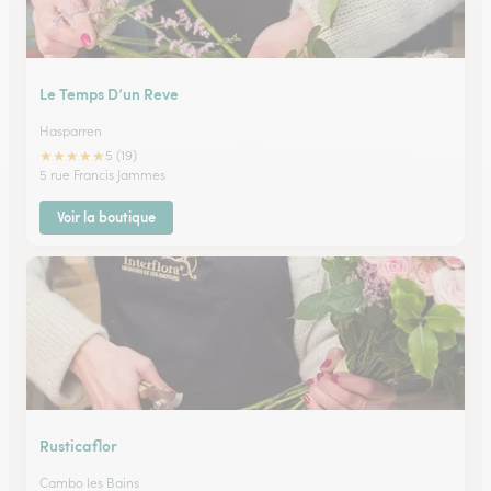
Le Temps D’un Reve
Hasparren
★
★
★
★
★
5 (19)
5 rue Francis Jammes
Voir la boutique
Rusticaflor
Cambo les Bains