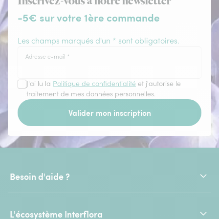
Inscrivez-vous à notre newsletter
-5€ sur votre 1ère commande
Les champs marqués d'un * sont obligatoires.
Adresse e-mail
*
J'ai lu la
Politique de confidentialité
et j'autorise le
traitement de mes données personnelles.
Valider mon inscription
Besoin d'aide ?
L'écosystème Interflora