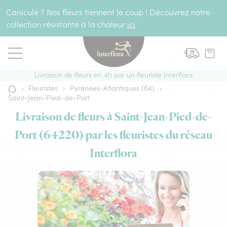
Aller au contenu
Canicule ? Nos fleurs tiennent le coup ! Découvrez notre
collection résistante à la chaleur
ici
Livraison de fleurs en 4h par un fleuriste Interflora
›
Fleuristes
›
Pyrénées-Atlantiques (64)
›
Accueil
Saint-Jean-Pied-de-Port
Livraison de fleurs à Saint-Jean-Pied-de-
Port (64220) par les fleuristes du réseau
Interflora