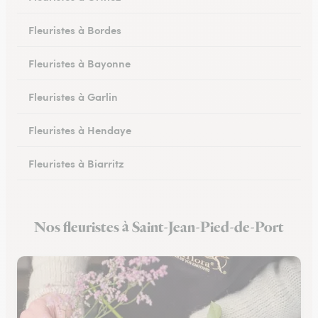
Fleuristes à Bordes
Fleuristes à Bayonne
Fleuristes à Garlin
Fleuristes à Hendaye
Fleuristes à Biarritz
Fleuristes à Hasparren
Nos fleuristes à Saint-Jean-Pied-de-Port
Fleuristes à Ustaritz