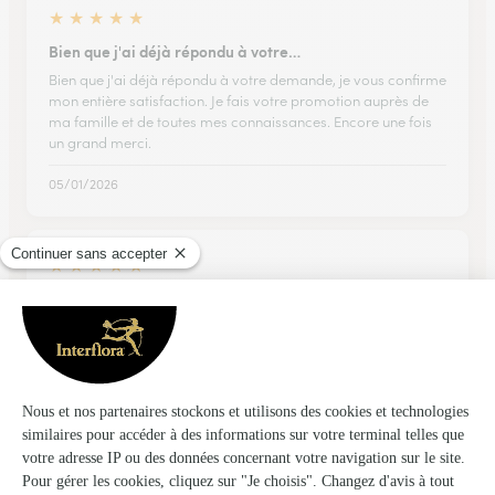
★
★
★
★
★
Bien que j'ai déjà répondu à votre…
Bien que j'ai déjà répondu à votre demande, je vous confirme
mon entière satisfaction. Je fais votre promotion auprès de
ma famille et de toutes mes connaissances. Encore une fois
un grand merci.
05/01/2026
★
★
★
★
★
Commande rapide et simple
Commande rapide et simple. Je suis toujours satisfaite du
service. Merci
31/05/2026
★
★
★
★
★