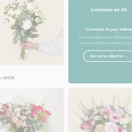
Livraison en 4h
—
Livraison le jour même
Commandez avant 17h00 pour
livraison de fleurs dans la jou
Voir notre collection →
29€95
de