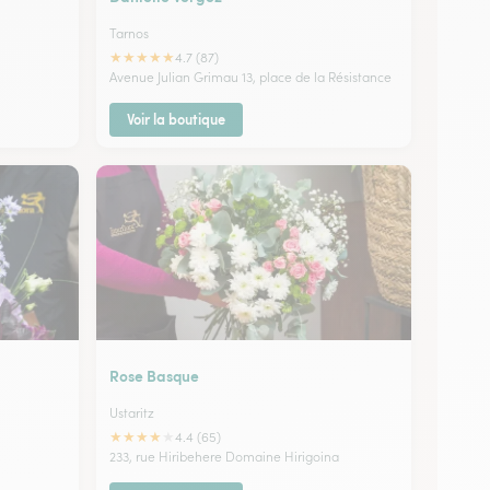
Tarnos
★
★
★
★
★
4.7 (87)
Avenue Julian Grimau 13, place de la Résistance
Voir la boutique
Rose Basque
Ustaritz
★
★
★
★
★
4.4 (65)
233, rue Hiribehere Domaine Hirigoina