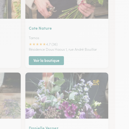
Cote Nature
Tarnos
★
★
★
★
★
4.7 (36)
Résidence Dous Haous 1, rue André Bouillar
Voir la boutique
Danielle Vergez