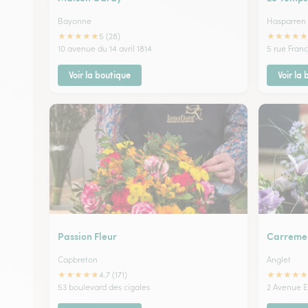
Bayonne
Hasparren
★
★
★
★
★
★
★
★
★
★
5 (28)
10 avenue du 14 avril 1814
5 rue Fran
Voir la boutique
Voir la
Passion Fleur
Carremen
Capbreton
Anglet
★
★
★
★
★
★
★
★
★
★
4.7 (171)
53 boulevard des cigales
2 Avenue 