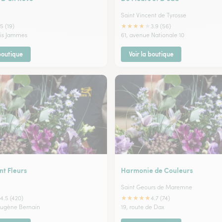
Saint Vincent de Tyrosse
★
★
★
★
★
5 (19)
3.9 (56)
cis Jammes
61, avenue Nationale 10
 boutique
Voir la boutique
t Fleurs
Harmonie de Couleurs
Saint Geours de Maremne
★
★
★
★
★
4.5 (420)
4.7 (74)
Eugène Bernain
19, route de Dax