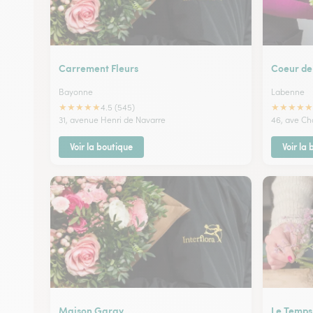
Carrement Fleurs
Coeur de
Bayonne
Labenne
★
★
★
★
★
★
★
★
★
★
4.5 (545)
31, avenue Henri de Navarre
46, ave Ch
Voir la boutique
Voir la
Maison Garay
Le Temps