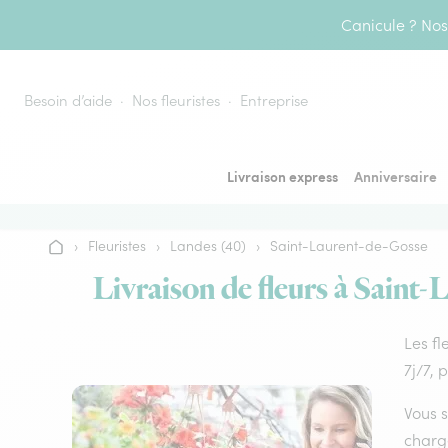
Aller au contenu
Canicule ? Nos 
Besoin d’aide
Nos fleuristes
Entreprise
Livraison express
Anniversaire
›
Fleuristes
›
Landes (40)
›
Saint-Laurent-de-Gosse
Accueil
Livraison de fleurs à Saint-
Les fl
7j/7, 
Vous s
charge