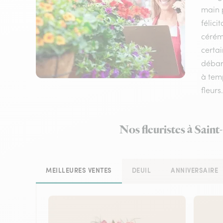
main p
félici
cérémo
certai
débarr
à temp
fleurs
Nos fleuristes à Sain
MEILLEURES VENTES
DEUIL
ANNIVERSAIRE