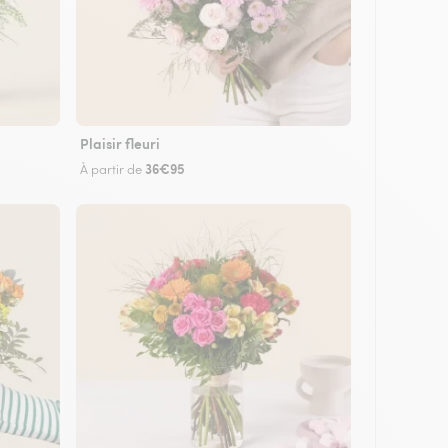
Plaisir fleuri
36€95
À partir de