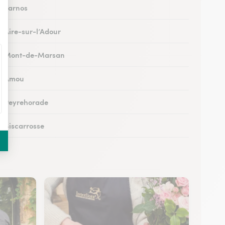
 à Tarnos
à Aire-sur-l’Adour
s à Mont-de-Marsan
 à Amou
 à Peyrehorade
à Biscarrosse
à Tartas
 à Mugron