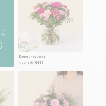
 une
rnée
Douceur poudrée
31€95
À partir de