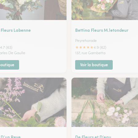
 Fleurs Labenne
Bettina Fleurs M.letondeur
Peyrehorade
★
★
★
★
★
4.7 (63)
4.9 (62)
arles De Gaulle
137, rue Gambetta
 boutique
Voir la boutique
 D’un Reve
De Fleurs et D’eau