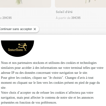
Soleil d'été
29€95
39€95
de
À partir de
Faire livrer des fleurs
fleuriste Interflora à Anzat-le-Luguet et dans 
Les fleuri
Fleuristes
Fleuristes