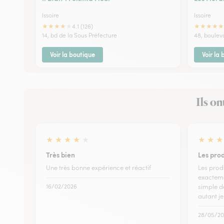
Issoire
Issoire
★
★
★
★
★
★
★
★
★
★
4.1 (126)
14, bd de la Sous Préfecture
48, boulev
Voir la boutique
Voir la
Ils on
★
★
★
★
★
★
★
★
Très bien
Les pro
Une très bonne expérience et réactif
Les prod
exactemen
16/02/2026
simple d
autant 
28/05/20