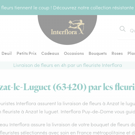
fleurs tiennent le coup ! Découvrez notre collection résistante
Recher
Deuil
Petits Prix
Cadeaux
Occasions
Bouquets
Roses
Pla
Livraison de fleurs en 4h par un fleuriste Interflora
zat-le-Luguet (63420) par les fleuri
euristes Interflora assurent la livraison de fleurs à Anzat le lug
 fleuriste à Anzat le luguet. Interflora Puy-de-Dome vous guid
eau Interflora assure la livraison de votre bouquet de fleurs
fleuristes sélectionnés avec soin en France métropolitaine et 