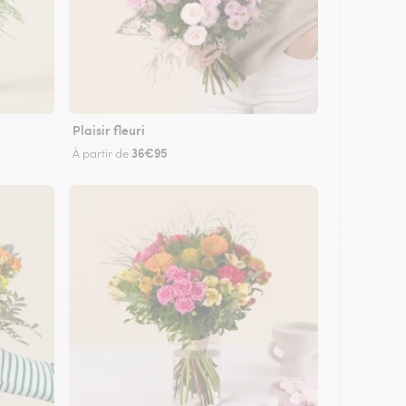
Plaisir fleuri
36€95
À partir de