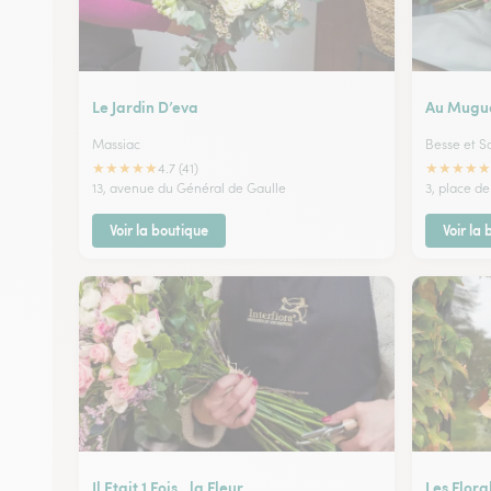
Le Jardin D’eva
Au Mugu
Massiac
Besse et S
★
★
★
★
★
★
★
★
★
★
4.7 (41)
13, avenue du Général de Gaulle
3, place de 
Voir la boutique
Voir la
Il Etait 1 Fois…la Fleur
Les Flora