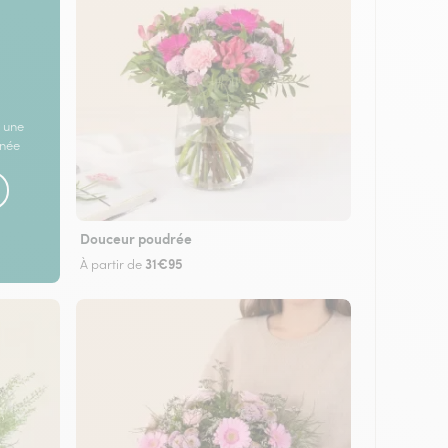
 une
rnée
Douceur poudrée
31€95
À partir de