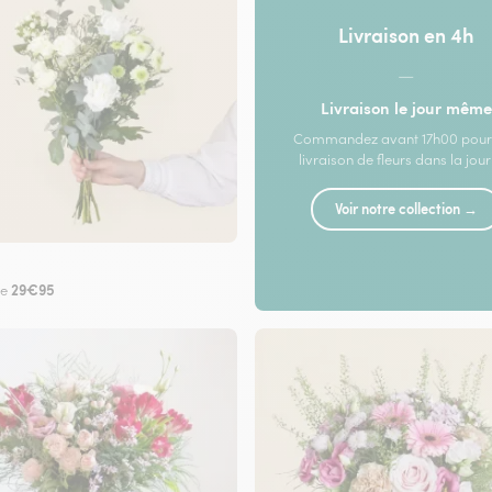
Livraison en 4h
—
Livraison le jour même
Commandez avant 17h00 pour
livraison de fleurs dans la jou
Voir notre collection →
29€95
de