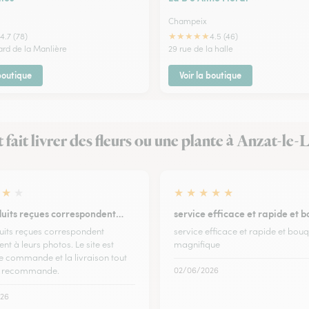
Champeix
★
★
★
★
★
4.7 (78)
4.5 (46)
ard de la Manlière
29 rue de la halle
 boutique
Voir la boutique
t fait livrer des fleurs ou une plante à Anzat-le
★
★
★
★
★
★
★
duits reçues correspondent…
service efficace et rapide et 
uits reçues correspondent
service efficace et rapide et bou
t à leurs photos. Le site est
magnifique
e commande et la livraison tout
je recommande.
02/06/2026
26