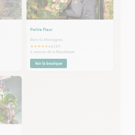
Petite Fleur
Riom Es Montagnes
★
★
★
★
★
4.6 (37)
2, avenue de la Republique
Voir la boutique