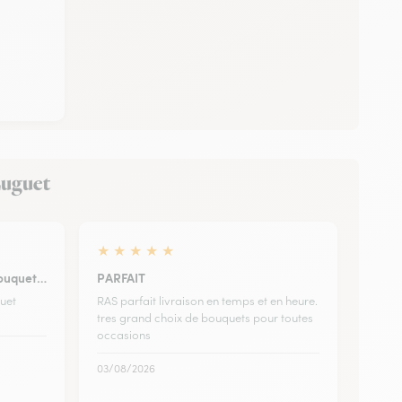
-Luguet
★
★
★
★
★
bouquet…
PARFAIT
quet
RAS parfait livraison en temps et en heure.
tres grand choix de bouquets pour toutes
occasions
03/08/2026