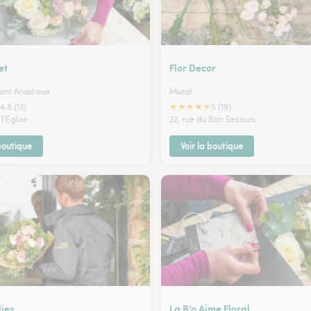
et
Flor Decor
aint Anastaise
Murat
★
★
★
★
★
4.8 (13)
5 (19)
l'Eglise
22, rue du Bon Secours
 boutique
Voir la boutique
lies
La B’o Aime Floral