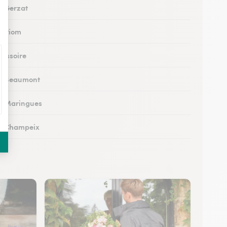
 à Gerzat
 à Riom
à Issoire
 à Beaumont
 à Maringues
 à Champeix
à Royat
à Ceyrat