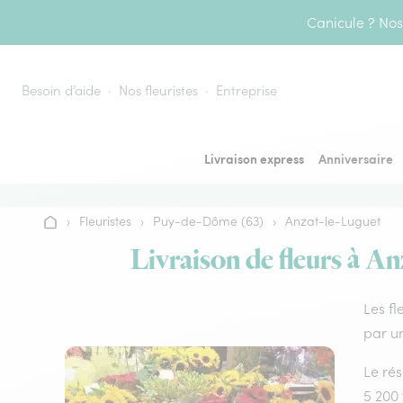
Aller au contenu
Canicule ? Nos 
Besoin d’aide
Nos fleuristes
Entreprise
Livraison express
Anniversaire
›
Fleuristes
›
Puy-de-Dôme (63)
›
Anzat-le-Luguet
Accueil
Livraison de fleurs à An
Les fl
par un
Le rés
5 200 