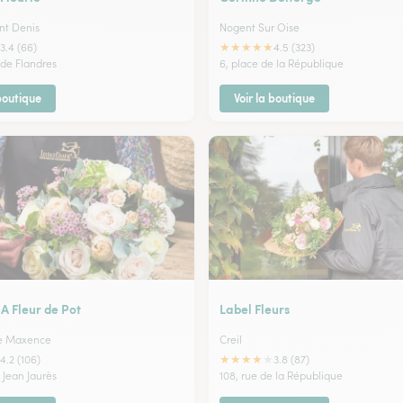
int Denis
Nogent Sur Oise
★
★
★
★
★
3.4 (66)
4.5 (323)
 de Flandres
6, place de la République
 boutique
Voir la boutique
 A Fleur de Pot
Label Fleurs
te Maxence
Creil
★
★
★
★
★
4.2 (106)
3.8 (87)
 Jean Jaurès
108, rue de la République