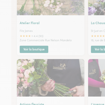
Atelier Floral
La Chaus
Fitz James
St Just en
★
★
★
★
★
★
★
★
★
★
4.4 (93)
Zone Commerciale Rue Nelson Mandela
18, rue de
Voir la boutique
Voir la
Artisan fleuriste
L’avenue 