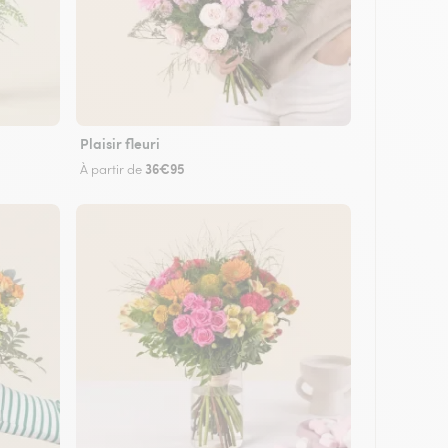
Plaisir fleuri
36€95
À partir de