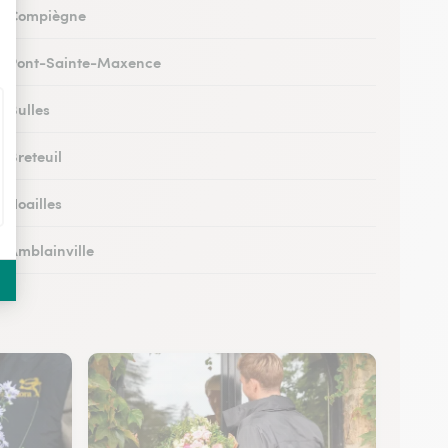
 à Compiègne
 à Pont-Sainte-Maxence
à Bulles
à Breteuil
à Noailles
à Amblainville
 à Lamorlaye
 Lierville