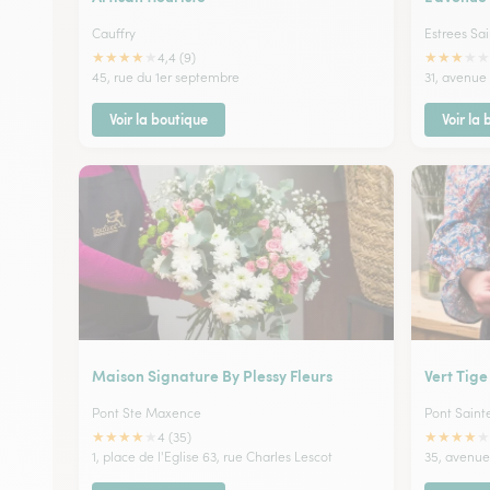
Cauffry
Estrees Sa
★
★
★
★
★
★
★
★
★
★
4,4 (9)
45, rue du 1er septembre
31, avenue
Voir la boutique
Voir la
Maison Signature By Plessy Fleurs
Vert Tige
Pont Ste Maxence
Pont Sain
★
★
★
★
★
★
★
★
★
★
4 (35)
1, place de l'Eglise 63, rue Charles Lescot
35, avenue