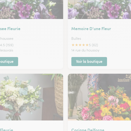
see Fleurie
Memoire D’une Fleur
 Chaussee
Bulles
★
★
★
★
★
4.5 (159)
5 (62)
 Beauvais
14 rue du houssoy
 boutique
Voir la boutique
Fleurie
Corinne Delforge