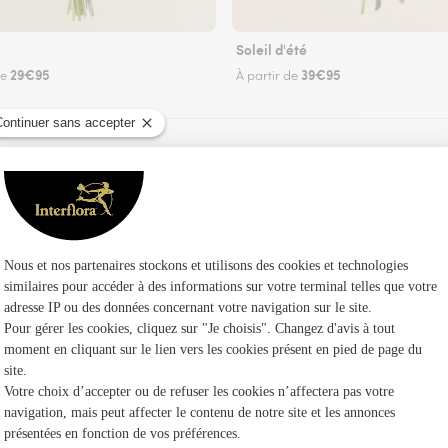
Soleil d'été
29€95
39€95
de
À partir de
Faire livrer des fleurs
 un fleuriste Interflora à Avrechy et dans ses 
Les f
Fleuristes 
Fleuristes