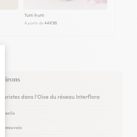
Tutti frutti
44€95
À partir de
environs
leuristes dans l'Oise du réseau Interflora
à Senlis
 à Beauvais