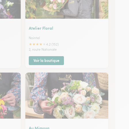
Atelier Floral
Nointel
★
★
★
★
★
4.2 (152)
2, route Nationale
Voir la boutique
Au Mimosa