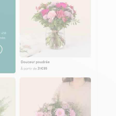
 une
rnée
Douceur poudrée
31€95
À partir de