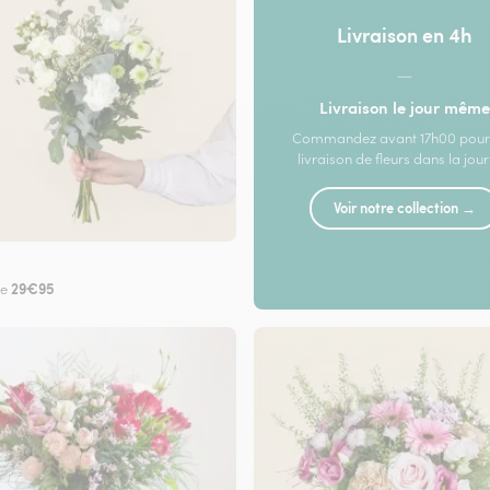
Livraison en 4h
—
Livraison le jour même
Commandez avant 17h00 pour
livraison de fleurs dans la jou
Voir notre collection →
29€95
de