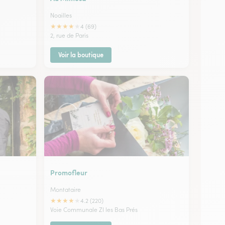
Noailles
★
★
★
★
★
4 (69)
2, rue de Paris
Voir la boutique
Promofleur
Montataire
★
★
★
★
★
4.2 (220)
Voie Communale ZI les Bas Prés