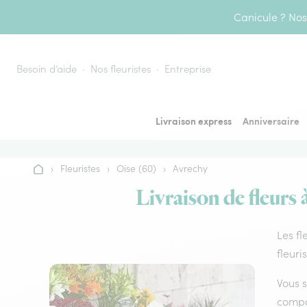
Aller au contenu
Canicule ? Nos 
Besoin d’aide
Nos fleuristes
Entreprise
Livraison express
Anniversaire
›
Fleuristes
›
Oise (60)
›
Avrechy
Accueil
Livraison de fleurs 
Les fl
fleuri
Vous s
compos