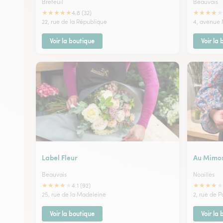
Breteuil
Beauvais
★
★
★
★
★
★
★
★
★
★
4.8 (32)
22, rue de la République
4, avenue
Voir la boutique
Voir la
Label Fleur
Au Mimo
Beauvais
Noailles
★
★
★
★
★
★
★
★
★
★
4.1 (92)
25, rue de la Madeleine
2, rue de P
Voir la boutique
Voir la