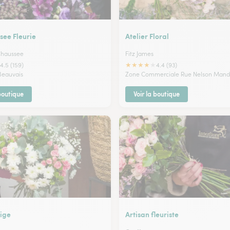
see Fleurie
Atelier Floral
 Chaussee
Fitz James
★
★
★
★
★
4.5 (159)
4.4 (93)
 Beauvais
Zone Commerciale Rue Nelson Mand
 boutique
Voir la boutique
ige
Artisan fleuriste