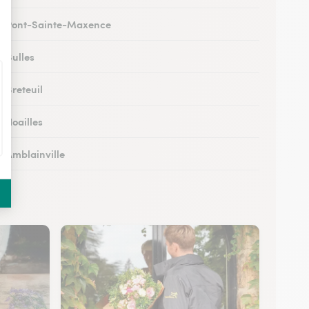
 à Pont-Sainte-Maxence
à Bulles
à Breteuil
à Noailles
à Amblainville
 à Lamorlaye
 Lierville