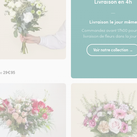
Livraison en 4h
—
Livraison le jour même
Commandez avant 17h00 pour
livraison de fleurs dans la jou
Voir notre collection →
29€95
de