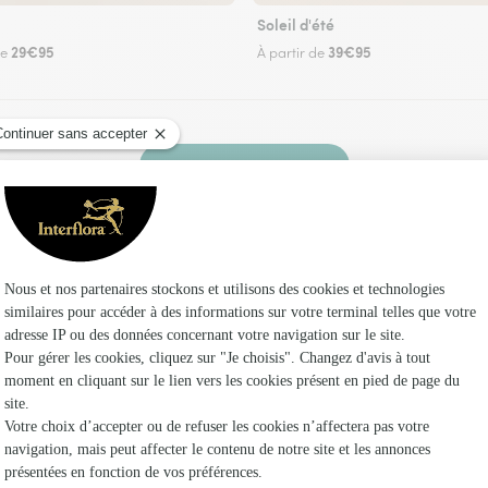
Soleil d'été
29€95
39€95
de
À partir de
Faire livrer des fleurs
leuriste Interflora au Mesnil-sur-Bulles et dans
Les f
Fleuristes 
Fleuristes
Fleuristes