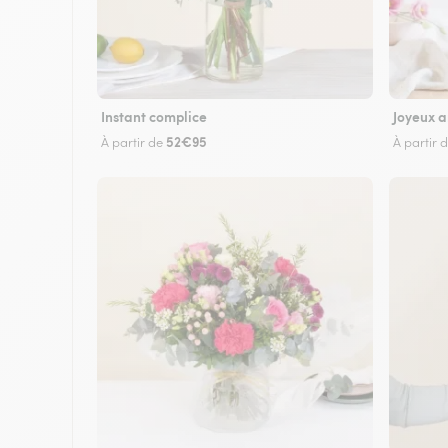
Instant complice
Joyeux a
52€95
À partir de
À partir 