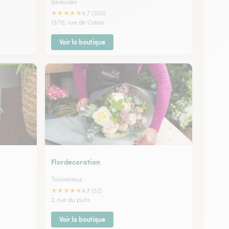
Beauvais
★
★
★
★
★
4.7 (300)
13/15, rue de Calais
Voir la boutique
Flordecoration
Troissereux
★
★
★
★
★
4.7 (52)
2, rue du puits
Voir la boutique