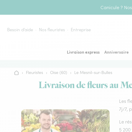
Aller au contenu
Canicule ? Nos 
Besoin d’aide
Nos fleuristes
Entreprise
Livraison express
Anniversaire
›
Fleuristes
›
Oise (60)
›
Le Mesnil-sur-Bulles
Accueil
Livraison de fleurs au Me
Les fl
7j/7, 
Le rés
5 200 