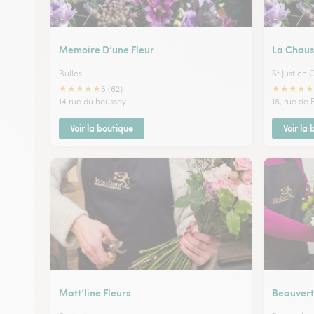
Memoire D’une Fleur
La Chaus
Bulles
St Just en
★
★
★
★
★
★
★
★
★
★
5 (62)
14 rue du houssoy
18, rue de
Voir la boutique
Voir la
Matt’line Fleurs
Beauvert