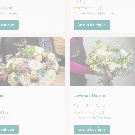
Cauffry
★
★
★
★
★
4.3 (219)
4,4 (9)
 Montaigne
45, rue du 1er septembre
 boutique
Voir la boutique
sa
L’avenue Fleurie
Estrees Saint Denis
★
★
★
★
★
4 (69)
3.4 (66)
aris
31, avenue de Flandres
 boutique
Voir la boutique