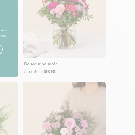
 une
rnée
Douceur poudrée
31€95
À partir de