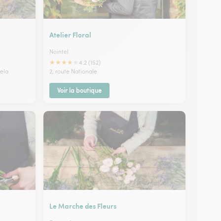
Atelier Floral
Nointel
★
★
★
★
★
4.2 (152)
ela
2, route Nationale
Voir la boutique
Le Marche des Fleurs