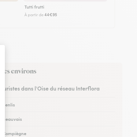
Tutti frutti
44€95
À partir de
 ses environs
leuristes dans l'Oise du réseau Interflora
à Senlis
 à Beauvais
 à Compiègne