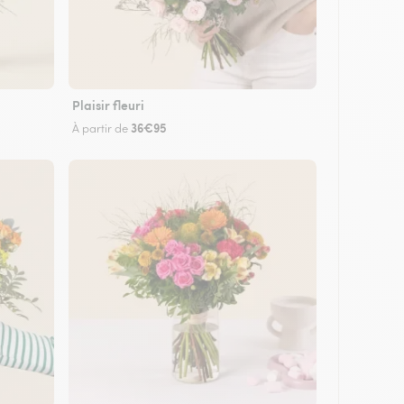
Plaisir fleuri
36€95
À partir de