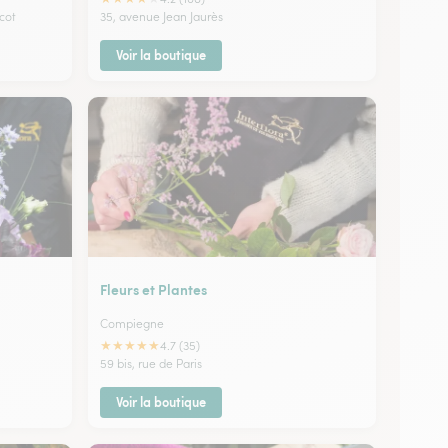
scot
35, avenue Jean Jaurès
Voir la boutique
Fleurs et Plantes
Compiegne
★
★
★
★
★
4.7 (35)
59 bis, rue de Paris
Voir la boutique