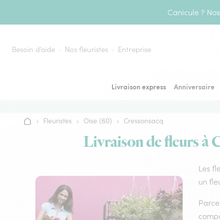
Aller au contenu
Canicule ? Nos 
Besoin d’aide
Nos fleuristes
Entreprise
Livraison express
Anniversaire
›
Fleuristes
›
Oise (60)
›
Cressonsacq
Accueil
Livraison de fleurs à 
Les fl
un fle
Parce 
compos