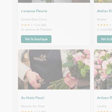
L’avenue Fleurie
Atelier F
Estrees Saint Denis
Nointel
★
★
★
★
★
★
★
★
★
★
3.4 (66)
31, avenue de Flandres
2, route Na
Voir la boutique
Voir la
Au Matz Fleuri
Artisan f
Ressons Sur Matz
Cauffry
★
★
★
★
★
★
★
★
★
★
4.3 (49)