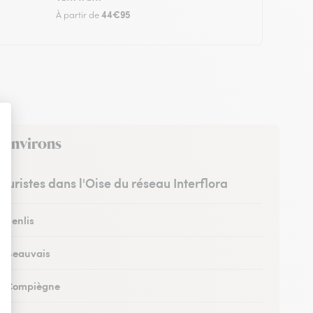
44€95
À partir de
s environs
leuristes dans l'Oise du réseau Interflora
à Senlis
 à Beauvais
 à Compiègne