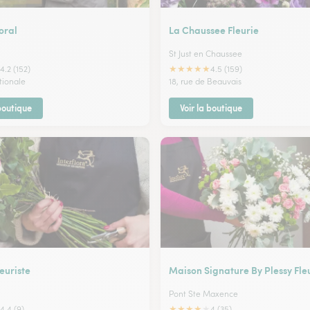
loral
La Chaussee Fleurie
St Just en Chaussee
★
★
★
★
★
4.2 (152)
4.5 (159)
tionale
18, rue de Beauvais
 boutique
Voir la boutique
leuriste
Maison Signature By Plessy Fle
Pont Ste Maxence
★
★
★
★
★
4,4 (9)
4 (35)