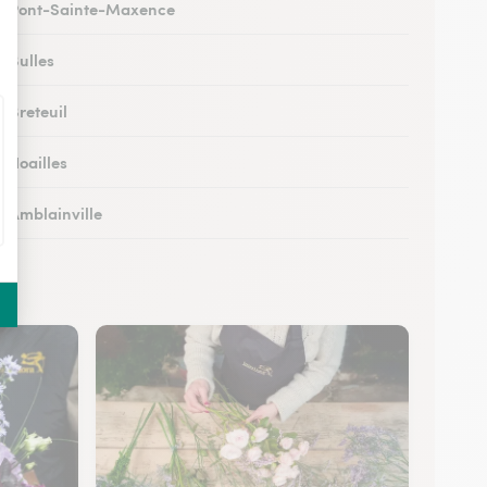
 à Pont-Sainte-Maxence
à Bulles
à Breteuil
à Noailles
à Amblainville
 à Lamorlaye
 Lierville