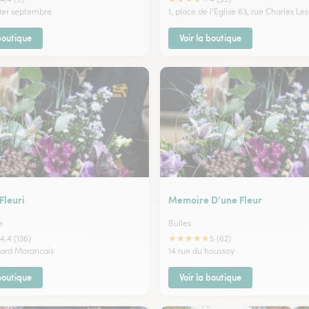
 1er septembre
1, place de l'Eglise 63, rue Charles Le
 boutique
Voir la boutique
Fleuri
Memoire D’une Fleur
e
Bulles
★
★
★
★
★
4.4 (136)
5 (62)
nard Morancais
14 rue du houssoy
 boutique
Voir la boutique