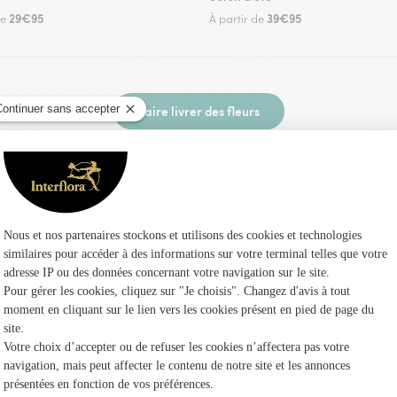
29€95
39€95
de
À partir de
Faire livrer des fleurs
n fleuriste Interflora à Cressonsacq et dans se
Les f
Fleuristes 
Fleuristes
Fleuristes