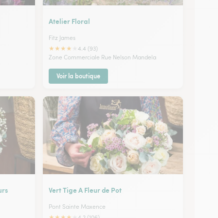
Atelier Floral
Fitz James
★
★
★
★
★
4.4 (93)
Zone Commerciale Rue Nelson Mandela
Voir la boutique
urs
Vert Tige A Fleur de Pot
Pont Sainte Maxence
★
★
★
★
★
4.2 (106)