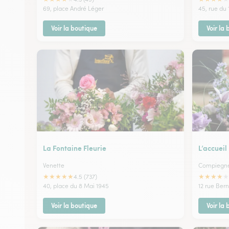
69, place André Léger
45, rue du
Voir la boutique
Voir la
La Fontaine Fleurie
L’accueil 
Venette
Compiegn
★
★
★
★
★
★
★
★
★
★
4.5 (737)
40, place du 8 Mai 1945
12 rue Ber
Voir la boutique
Voir la