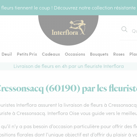
fleurs tiennent le coup ! Découvrez notre collection résistante
Recher
Deuil
Petits Prix
Cadeaux
Occasions
Bouquets
Roses
Pla
Livraison de fleurs en 4h par un fleuriste Interflora
Cressonsacq (60190) par les fleurist
euristes Interflora assurent la livraison de fleurs à Cressonsac
uriste à Cressonsacq. Interflora Oise vous guide vers le meille
qu’il n’y a pas besoin d’occasion particulière pour offrir des f
itions florales dont l’unique objectif est d’offrir du plaisir à v