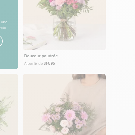
 une
rnée
Douceur poudrée
31€95
À partir de