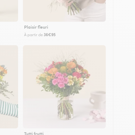
Plaisir fleuri
36€95
À partir de
Tutti frutti