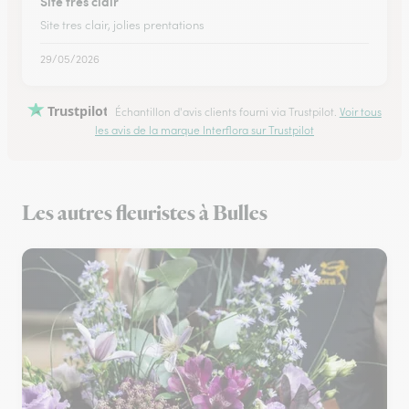
Site tres clair
Site tres clair, jolies prentations
29/05/2026
Trustpilot
Échantillon d'avis clients fourni via Trustpilot.
Voir tous
les avis de la marque Interflora sur Trustpilot
Les autres fleuristes à Bulles