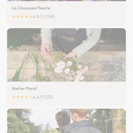
La Chaussee Fleurie
★
★
★
★
★
4.5/5 (159)
Atelier Floral
★
★
★
★
★
4.4/5 (93)