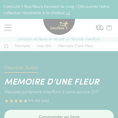
Aller au contenu
Canicule ? Nos fleurs tiennent le coup ! Découvrez notre
collection résistante à la chaleur
ici
Livraison de fleurs en 4h par un fleuriste Interflora
›
Fleuristes
›
Oise (60)
›
Memoire D’une Fleur
Accueil
Fleuriste Bulles
MEMOIRE D’UNE FLEUR
Fleuriste partenaire Interflora à votre service 7j/7
★
★
★
★
★
5/5 (62 avis)
Commander en ligne