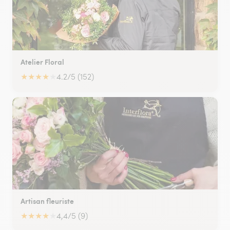
Atelier Floral
★
★
★
★
★
4.2/5 (152)
Artisan fleuriste
★
★
★
★
★
4,4/5 (9)