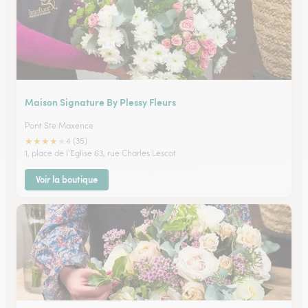
Maison Signature By Plessy Fleurs
Pont Ste Maxence
★
★
★
★
★
4 (35)
1, place de l'Eglise 63, rue Charles Lescot
Voir la boutique