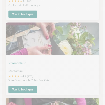
★
★
★
★
★
4.5 (323)
6, place de la République
Voir la boutique
Promofleur
Montataire
★
★
★
★
★
4.2 (220)
Voie Communale ZI les Bas Prés
Voir la boutique