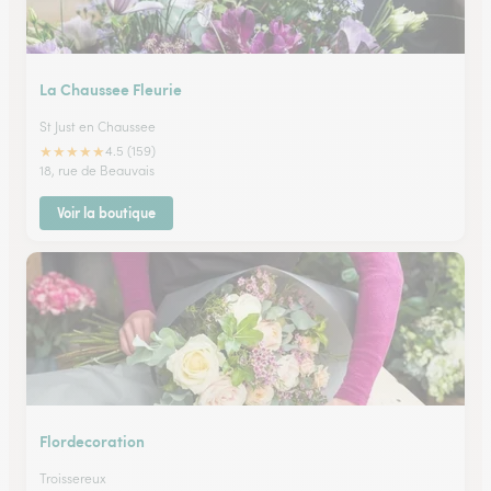
La Chaussee Fleurie
St Just en Chaussee
★
★
★
★
★
4.5 (159)
18, rue de Beauvais
Voir la boutique
Flordecoration
Troissereux