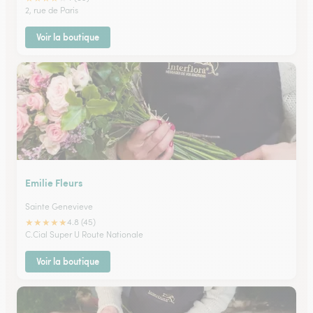
2, rue de Paris
Voir la boutique
Emilie Fleurs
Sainte Genevieve
★
★
★
★
★
4.8 (45)
C.Cial Super U Route Nationale
Voir la boutique