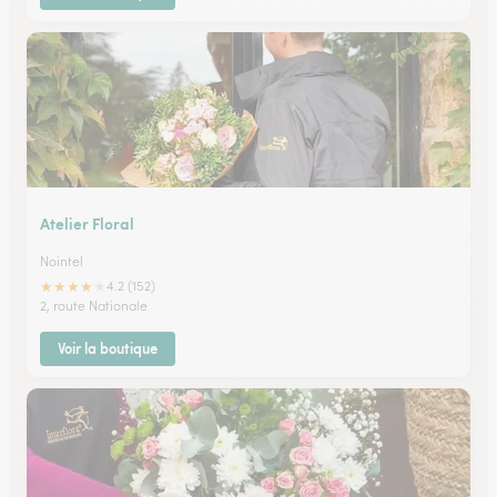
Atelier Floral
Nointel
★
★
★
★
★
4.2 (152)
2, route Nationale
Voir la boutique