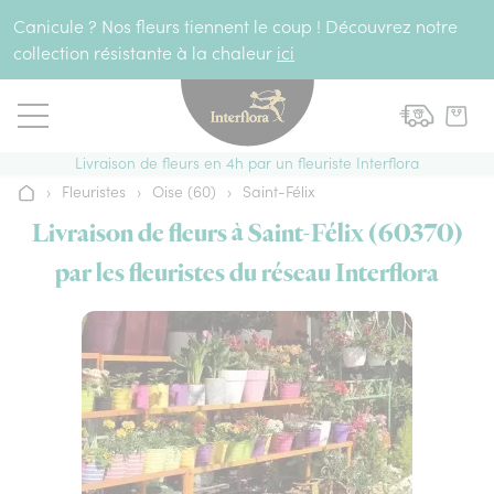
Aller au contenu
Canicule ? Nos fleurs tiennent le coup ! Découvrez notre
collection résistante à la chaleur
ici
Livraison de fleurs en 4h par un fleuriste Interflora
›
Fleuristes
›
Oise (60)
›
Saint-Félix
Accueil
Livraison de fleurs à Saint-Félix (60370)
par les fleuristes du réseau Interflora