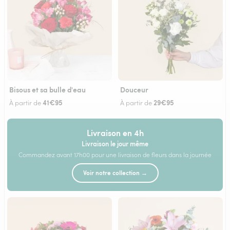
Bisous et sa bulle d'eau
Douceur
41€95
29€95
À partir de
À partir de
Livraison en 4h
Livraison le jour même
Commandez avant 17h00 pour une livraison de fleurs dans la journée
Voir notre collection →