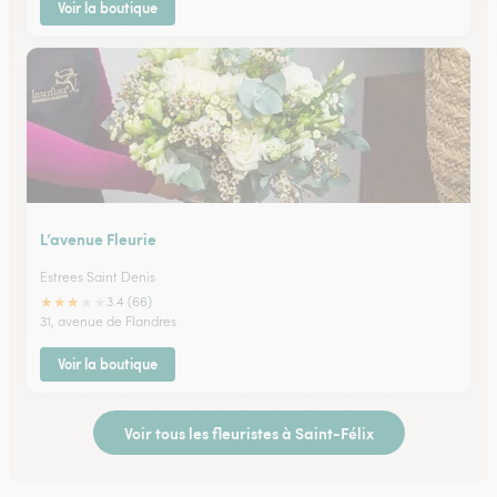
Voir la boutique
L’avenue Fleurie
Estrees Saint Denis
★
★
★
★
★
3.4 (66)
31, avenue de Flandres
Voir la boutique
Voir tous les fleuristes à Saint-Félix