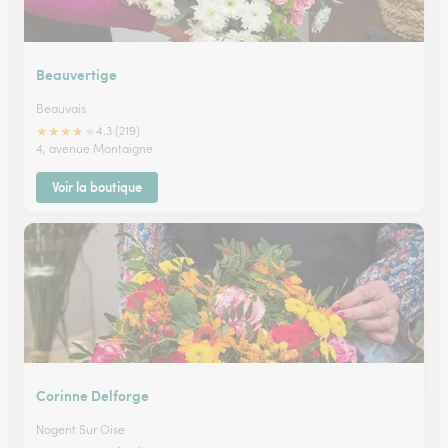
Beauvertige
Beauvais
★
★
★
★
★
4.3 (219)
4, avenue Montaigne
Voir la boutique
Corinne Delforge
Nogent Sur Oise