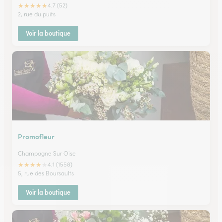
★
★
★
★
★
4.7 (52)
2, rue du puits
Voir la boutique
Promofleur
Champagne Sur Oise
★
★
★
★
★
4.1 (1558)
5, rue des Boursaults
Voir la boutique