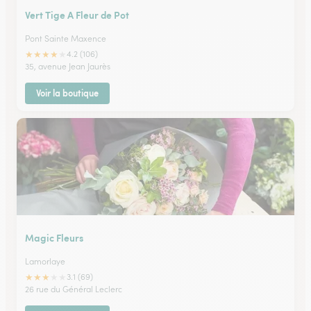
Vert Tige A Fleur de Pot
Pont Sainte Maxence
★
★
★
★
★
4.2 (106)
35, avenue Jean Jaurès
Voir la boutique
Magic Fleurs
Lamorlaye
★
★
★
★
★
3.1 (69)
26 rue du Général Leclerc