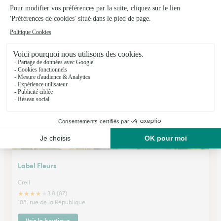
Le Marche des Fleurs
Beauvais
★
★
★
★
★
4.7 (300)
13/15, rue de Calais
Voir la boutique
Label Fleurs
Creil
★
★
★
★
★
3.8 (87)
108, rue de la République