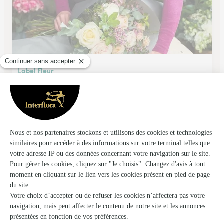
Label Fleur
Beauvais
★
★
★
★
★
4.1 (92)
25, rue de la Madeleine
Voir la boutique