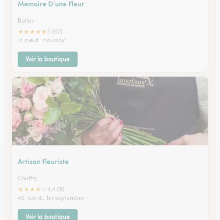
Memoire D’une Fleur
Bulles
★
★
★
★
★
5 (62)
14 rue du houssoy
Voir la boutique
Artisan fleuriste
Cauffry
★
★
★
★
★
4,4 (9)
45, rue du 1er septembre
Voir la boutique