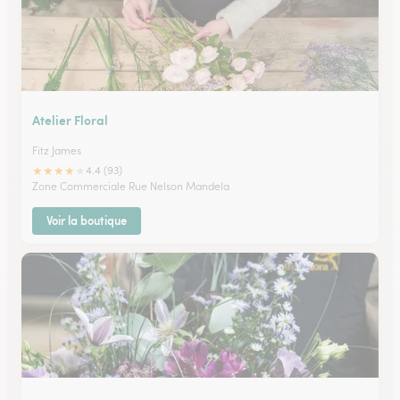
Atelier Floral
Fitz James
★
★
★
★
★
4.4 (93)
Zone Commerciale Rue Nelson Mandela
Voir la boutique