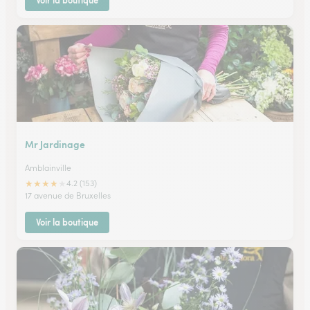
Voir la boutique
Mr Jardinage
Amblainville
★
★
★
★
★
4.2 (153)
17 avenue de Bruxelles
Voir la boutique