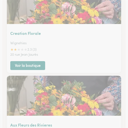
Creation Florale
Wignehies
★
★
★
★
★
2.3 (3)
20 rue Jean Jaurès
Voir la boutique
Aux Fleurs des Rivieres