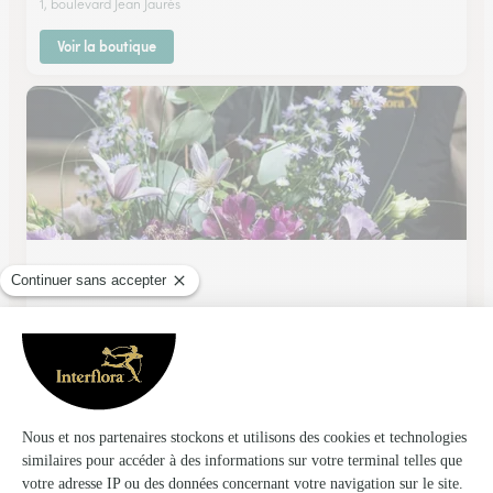
1, boulevard Jean Jaurès
Voir la boutique
Chlorophylle
Montcornet
★
★
★
★
★
4.7 (15)
Rue Neuve
Voir la boutique