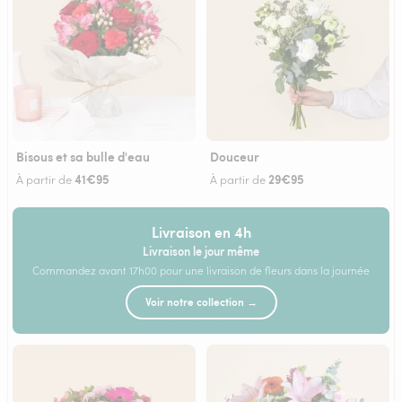
Bisous et sa bulle d'eau
Douceur
41€95
29€95
À partir de
À partir de
Livraison en 4h
Livraison le jour même
Commandez avant 17h00 pour une livraison de fleurs dans la journée
Voir notre collection →