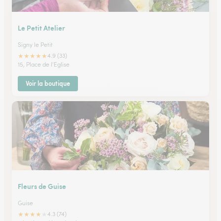
Le Petit Atelier
Signy le Petit
★
★
★
★
★
4.9 (33)
15, Place de l'Eglise
Voir la boutique
Fleurs de Guise
Guise
★
★
★
★
★
4.3 (74)