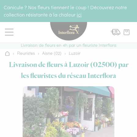
Aller au contenu
Canicule ? Nos fleurs tiennent le coup ! Découvrez notre
collection résistante à la chaleur
ici
Livraison de fleurs en 4h par un fleuriste Interflora
›
Fleuristes
›
Aisne (02)
›
Luzoir
Accueil
Livraison de fleurs à Luzoir (02500) par
les fleuristes du réseau Interflora