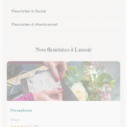
Fleuristes à Guise
Fleuristes à Montcornet
Fleuristes à Condren
Nos fleuristes à Luzoir
Fleuristes à Chauny
Persephone
Hirson
★
★
★
★
★
4.7 (88)