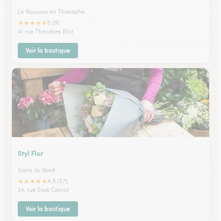
Le Nouvion en Thierache
★
★
★
★
★
5 (9)
41 rue Théodore Blot
Voir la boutique
Styl Flor
Sains du Nord
★
★
★
★
★
4.8 (57)
24, rue Sadi Carnot
Voir la boutique