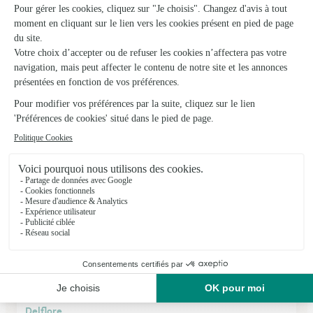
Parfum de Fleurs
Beugnies
★
★
★
★
★
4.8 (13)
12 Route nationale
Voir la boutique
Delflore