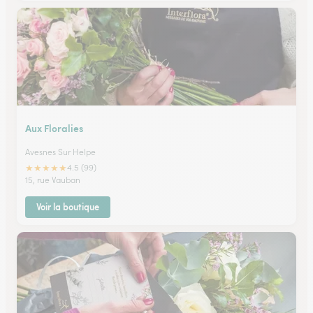
Aux Floralies
Avesnes Sur Helpe
★
★
★
★
★
4.5 (99)
15, rue Vauban
Voir la boutique