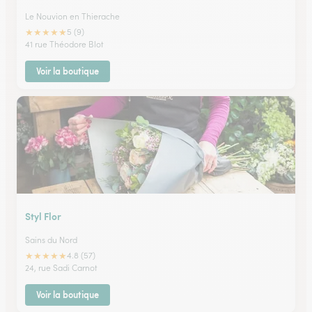
Le Nouvion en Thierache
★
★
★
★
★
5 (9)
41 rue Théodore Blot
Voir la boutique
Styl Flor
Sains du Nord
★
★
★
★
★
4.8 (57)
24, rue Sadi Carnot
Voir la boutique