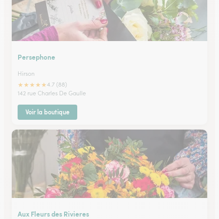
Persephone
Hirson
★
★
★
★
★
4.7 (88)
142 rue Charles De Gaulle
Voir la boutique
Aux Fleurs des Rivieres