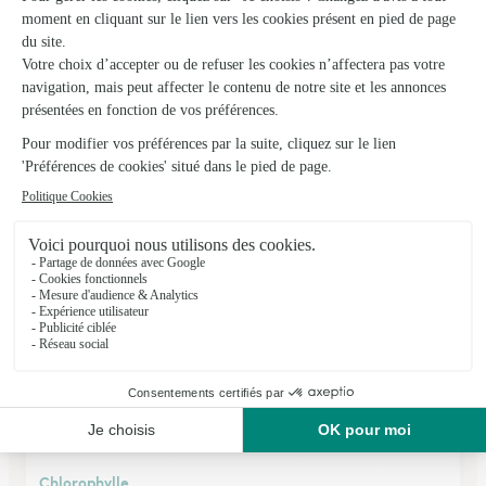
Delflore
Landrecies
★
★
★
★
★
4.8 (72)
28, rue du Général De Gaulle
Voir la boutique
Chlorophylle