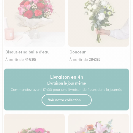
Bisous et sa bulle d'eau
Douceur
41€95
29€95
À partir de
À partir de
Livraison en 4h
Livraison le jour même
Commandez avant 17h00 pour une livraison de fleurs dans la journée
Voir notre collection →