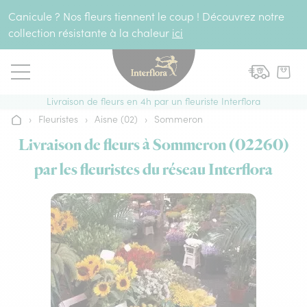
Aller au contenu
Canicule ? Nos fleurs tiennent le coup ! Découvrez notre
collection résistante à la chaleur
ici
Livraison de fleurs en 4h par un fleuriste Interflora
›
Fleuristes
›
Aisne (02)
›
Sommeron
Accueil
Livraison de fleurs à Sommeron (02260)
par les fleuristes du réseau Interflora