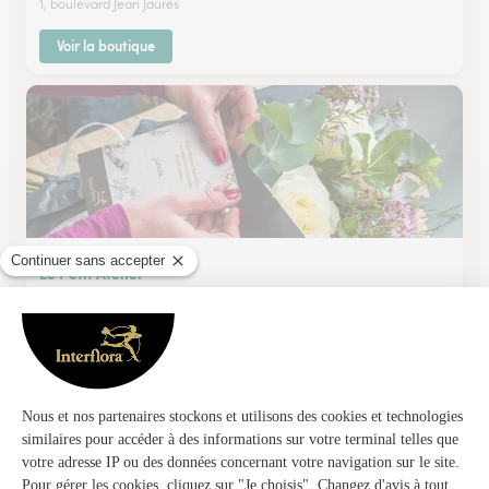
1, boulevard Jean Jaurès
Voir la boutique
Le Petit Atelier
Signy le Petit
★
★
★
★
★
4.9 (33)
15, Place de l'Eglise
Voir la boutique