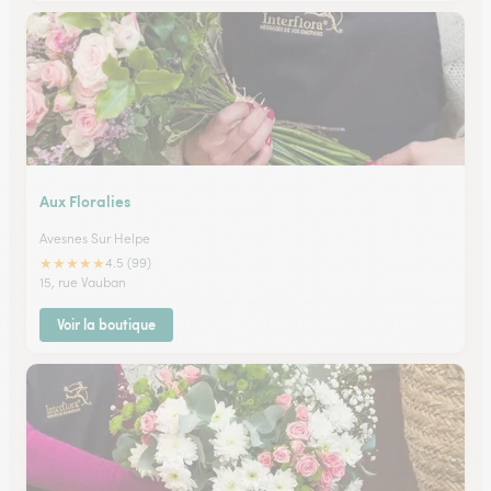
Aux Floralies
Avesnes Sur Helpe
★
★
★
★
★
4.5 (99)
15, rue Vauban
Voir la boutique