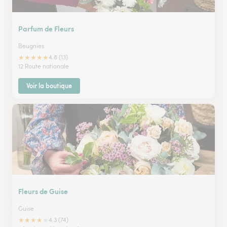
Parfum de Fleurs
Beugnies
★
★
★
★
★
4.8 (13)
12 Route nationale
Voir la boutique
Fleurs de Guise
Guise
★
★
★
★
★
4.3 (74)