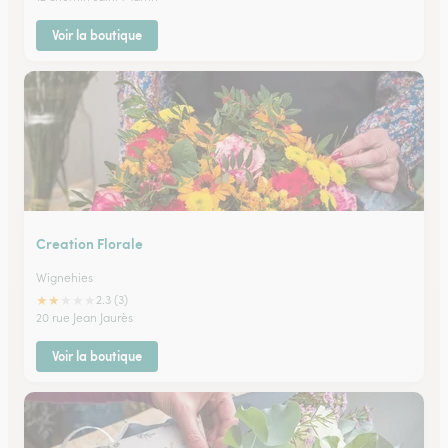
Voir la boutique
Creation Florale
Wignehies
★
★
★
★
★
2.3 (3)
20 rue Jean Jaurès
Voir la boutique