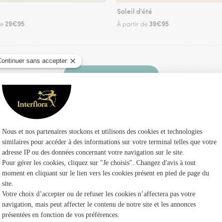
Soleil d'été
29€95
39€95
de
À partir de
Faire livrer des fleurs
leuriste Interflora à Avesnes-sur-Helpe et dans
Les fl
Fleuristes à
Fleuristes
Fleuristes