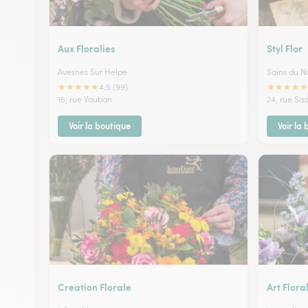
Aux Floralies
Styl Flor
Avesnes Sur Helpe
Sains du N
★
★
★
★
★
★
★
★
★
★
4.5 (99)
15, rue Vauban
24, rue Sa
Voir la boutique
Voir la
Creation Florale
Art Flora