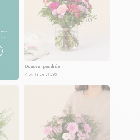
 une
rnée
Douceur poudrée
31€95
À partir de