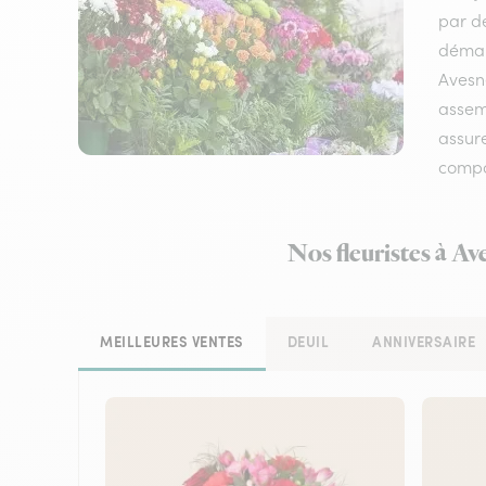
par de
démarq
Avesne
assemb
assure
compos
Nos fleuristes à Av
MEILLEURES VENTES
DEUIL
ANNIVERSAIRE