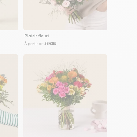
Plaisir fleuri
36€95
À partir de