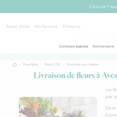
Aller au contenu
Canicule ? Nos 
Besoin d’aide
Nos fleuristes
Entreprise
Livraison express
Anniversaire
›
Fleuristes
›
Nord (59)
›
Avesnes-sur-Helpe
Accueil
Livraison de fleurs à Ave
Les fl
par un
De la 
frança