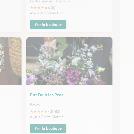
Le Nouvion en Thierache
★
★
★
★
★
5 (9)
41 rue Théodore Blot
Voir la boutique
Par Dela les Pres
Bavay
★
★
★
★
★
4.5 (63)
15, rue Pierre Mathieu
Voir la boutique