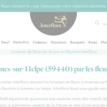
fleurs tiennent le coup ! Découvrez notre collection résistante
Recher
Deuil
Petits Prix
Cadeaux
Occasions
Bouquets
Roses
Pla
Livraison de fleurs en 4h par un fleuriste Interflora
snes-sur-Helpe (59440) par les fleur
euristes Interflora assurent la livraison de fleurs à Avesnes sur
 fleuriste à Avesnes sur helpe. Interflora Nord vous guide vers
forêt équatoriale guyanaise aux espèces rares des massifs alp
ise, le patrimoine végétal de la France se veut d’une grande 