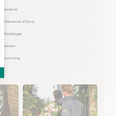
 à Cambrai
 à Villeneuve-d’Ascq
s à Maubeuge
 à Somain
 à Tourcoing
à Loos
 à Cysoing