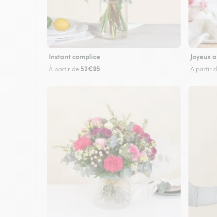
Instant complice
Joyeux a
52€95
À partir de
À partir 