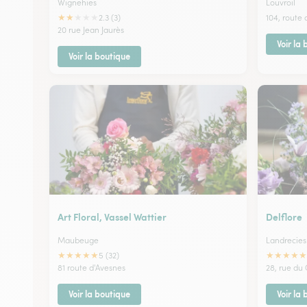
Wignehies
Louvroil
★
★
★
★
★
2.3 (3)
104, route 
20 rue Jean Jaurès
Voir la
Voir la boutique
Art Floral, Vassel Wattier
Delflore
Maubeuge
Landrecies
★
★
★
★
★
★
★
★
★
★
5 (32)
81 route d'Avesnes
28, rue du
Voir la boutique
Voir la