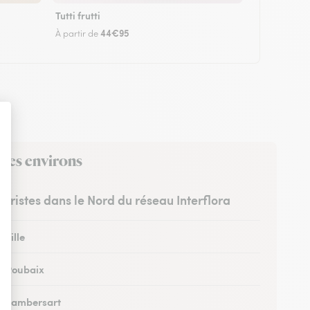
Tutti frutti
44€95
À partir de
 ses environs
euristes dans le Nord du réseau Interflora
 Lille
 à Roubaix
 à Lambersart