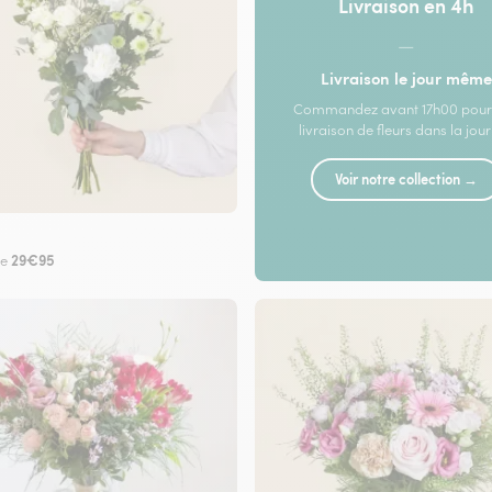
Livraison en 4h
—
Livraison le jour même
Commandez avant 17h00 pour
livraison de fleurs dans la jou
Voir notre collection →
29€95
de