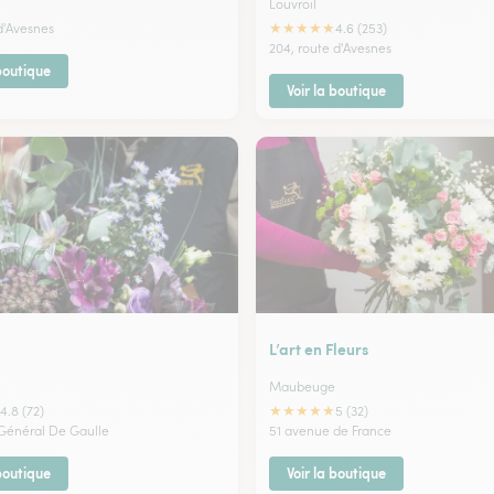
Louvroil
★
★
★
★
★
d'Avesnes
4.6 (253)
204, route d'Avesnes
 boutique
Voir la boutique
L’art en Fleurs
Maubeuge
★
★
★
★
★
4.8 (72)
5 (32)
 Général De Gaulle
51 avenue de France
 boutique
Voir la boutique