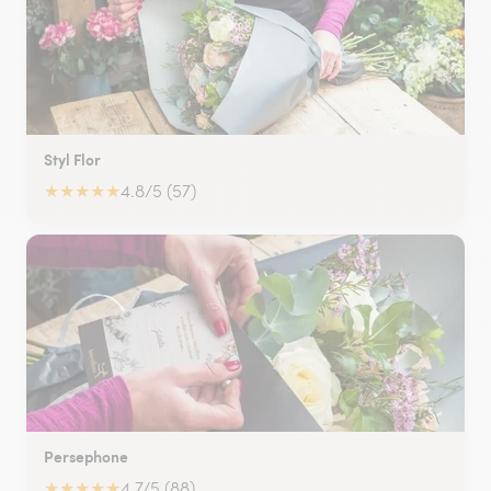
Styl Flor
★
★
★
★
★
4.8/5 (57)
Persephone
★
★
★
★
★
4.7/5 (88)