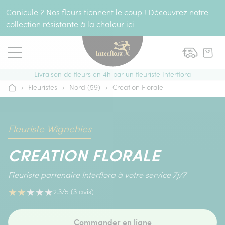
Aller au contenu
Canicule ? Nos fleurs tiennent le coup ! Découvrez notre
collection résistante à la chaleur
ici
Livraison de fleurs en 4h par un fleuriste Interflora
›
Fleuristes
›
Nord (59)
›
Creation Florale
Accueil
Fleuriste Wignehies
CREATION FLORALE
Fleuriste partenaire Interflora à votre service 7j/7
★
★
★
★
★
2.3/5 (3 avis)
Commander en ligne