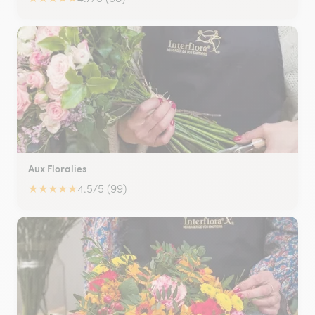
Aux Floralies
★
★
★
★
★
4.5/5 (99)