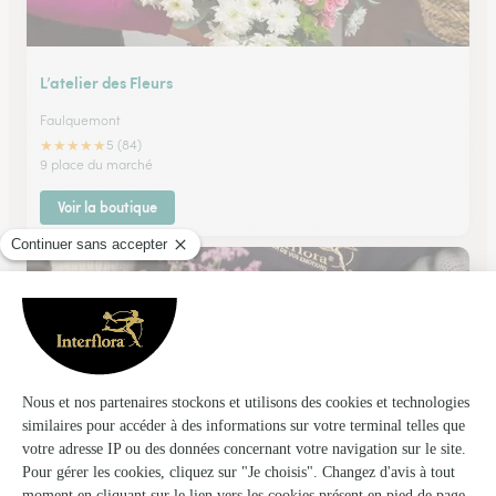
L’atelier des Fleurs
Faulquemont
★
★
★
★
★
5 (84)
9 place du marché
Voir la boutique
Clos des Fleurs
St Avold