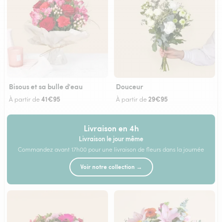
Bisous et sa bulle d'eau
Douceur
41€95
29€95
À partir de
À partir de
Livraison en 4h
Livraison le jour même
Commandez avant 17h00 pour une livraison de fleurs dans la journée
Voir notre collection →