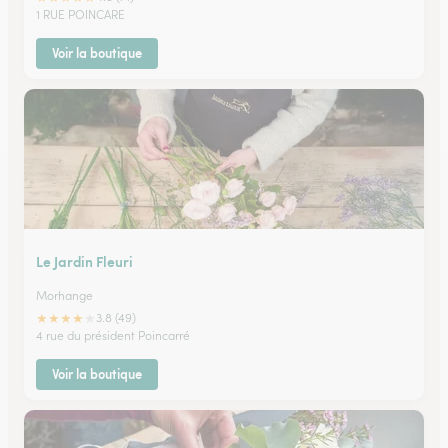
1 RUE POINCARE
Voir la boutique
Le Jardin Fleuri
Morhange
★
★
★
★
★
3.8 (49)
4 rue du président Poincarré
Voir la boutique