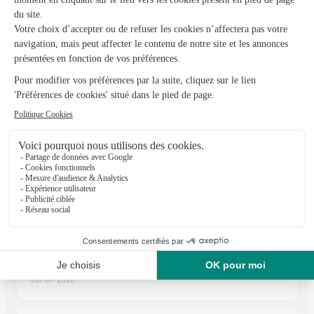
★
★
★
★
★
4.2 (199)
8 place saint Nabor
Voir la boutique
Ils ont fait livrer des fleurs ou une plante à
Bidestroff
★
★
★
★
★
Travail très sérieux du fleuriste
Travail très sérieux du fleuriste. Il ou elle est repassé à
plusieurs reprises au domicile de la personne pour absence.
02/07/2026