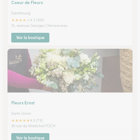
Coeur de Fleurs
Sarrebourg
★
★
★
★
★
4.3 (108)
15, avenue Georges Clémenceau
Voir la boutique
Fleurs Ernst
Sarre Union
★
★
★
★
★
4.5 (73)
30 rue du Maréchal FOCH
Voir la boutique