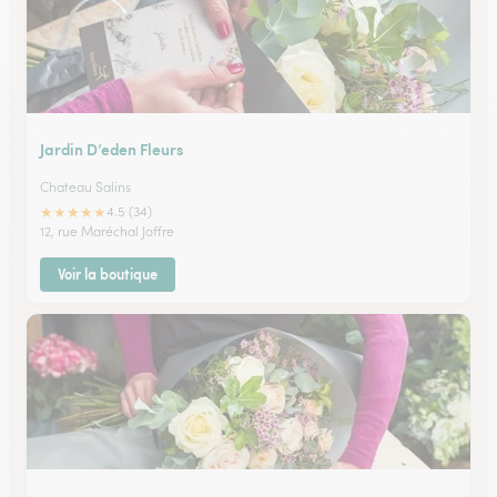
Jardin D’eden Fleurs
Chateau Salins
★
★
★
★
★
4.5 (34)
12, rue Maréchal Joffre
Voir la boutique