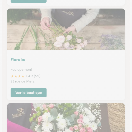
Floralia
Faulquemont
★
★
★
★
★
4.3 (59)
23 rue de Metz
Voir la boutique