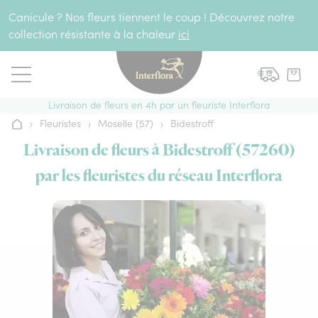
Aller au contenu
Canicule ? Nos fleurs tiennent le coup ! Découvrez notre
collection résistante à la chaleur
ici
Livraison de fleurs en 4h par un fleuriste Interflora
›
Fleuristes
›
Moselle (57)
›
Bidestroff
Accueil
Livraison de fleurs à Bidestroff (57260)
par les fleuristes du réseau Interflora