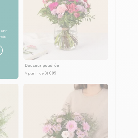
 une
rnée
Douceur poudrée
31€95
À partir de