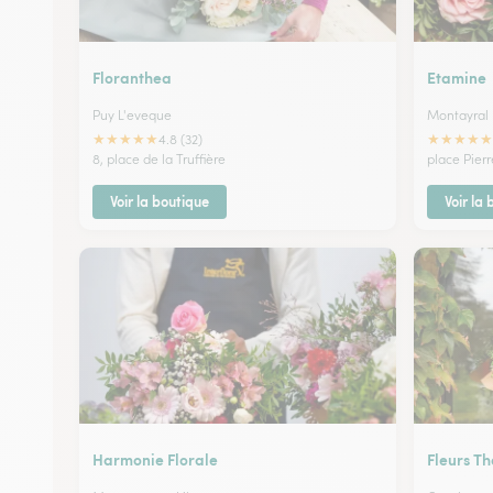
Floranthea
Etamine
Puy L'eveque
Montayral
★
★
★
★
★
★
★
★
★
★
4.8 (32)
8, place de la Truffière
place Pier
Voir la boutique
Voir la
Harmonie Florale
Fleurs Th