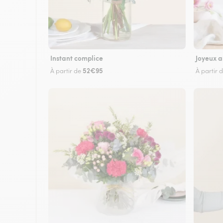
Instant complice
Joyeux a
52€95
À partir de
À partir 