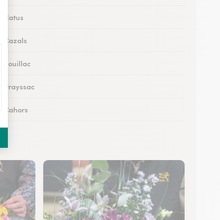
à Catus
 à Cazals
à Souillac
 à Prayssac
 à Cahors
 à Puy-l’Évêque
 à Lacapelle-Marival