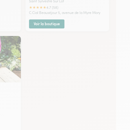
Saint Sylvestre Sur Lot
★
★
★
★
★
4.7 (58)
C.Cial Beauséjour 5, avenue de la Myre Mory
Voir la boutique