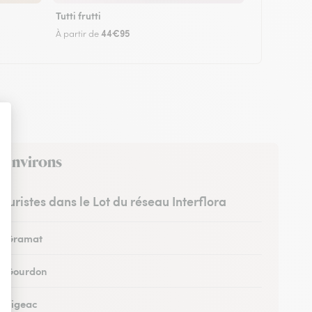
Tutti frutti
44€95
À partir de
s environs
leuristes dans le Lot du réseau Interflora
 à Gramat
 à Gourdon
à Figeac