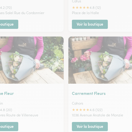
Catus
★
★
★
★
★
4.2 (70)
4.8 (12)
es Salel Rue du Cordonnier
Place de la Halle
 boutique
Voir la boutique
ne Fleur
Carrement Fleurs
in
Cahors
★
★
★
★
★
4.8 (20)
4.6 (122)
ères Route de Villeneuve
1036 Avenue Anatole de Monzie
 boutique
Voir la boutique