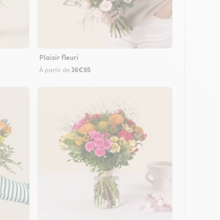
Plaisir fleuri
36€95
À partir de