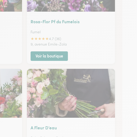
Rosa-Flor Pf du Fumelois
Fumel
★
★
★
★
★
4.7 (36)
9, avenue Emile-Zola
Voir la boutique
A Fleur D’eau