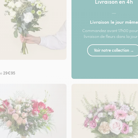
Livraison en 4h
—
Livraison le jour même
Commandez avant 17h00 pour
livraison de fleurs dans la jou
Voir notre collection →
29€95
de