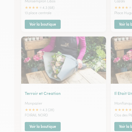
Monsempron Libos
Cazals
★
★
★
★
★
★
★
★
★
★
4.3 (68)
13 place centrale
Place Hugu
Voir la boutique
Voir la
Terroir et Creation
Il Etait U
Monpazier
Monflanqu
★
★
★
★
★
★
★
★
★
★
4.3 (28)
FOIRAIL NORD
Clos des P
Voir la boutique
Voir la