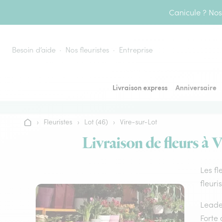
Aller au contenu
Canicule ? Nos 
Besoin d’aide
Nos fleuristes
Entreprise
Livraison express
Anniversaire
›
Fleuristes
›
Lot (46)
›
Vire-sur-Lot
Accueil
Livraison de fleurs à 
Les fl
fleuri
Leader
Forte 