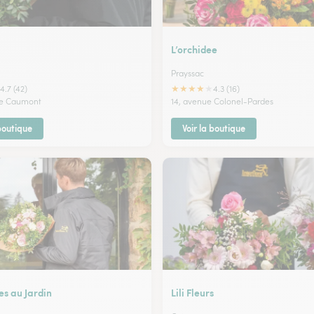
L’orchidee
Prayssac
★
★
★
★
★
4.7 (42)
4.3 (16)
re Caumont
14, avenue Colonel-Pardes
 boutique
Voir la boutique
es au Jardin
Lili Fleurs