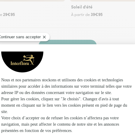
Soleil d'été
29€95
39€95
de
À partir de
Faire livrer des fleurs
n fleuriste Interflora à Vire-sur-Lot et dans se
Les f
Fleuristes
Fleuristes
Fleuristes 