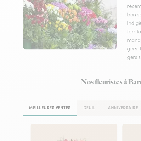
récem
bon sc
indigè
territ
manque
gers.
gers s
Nos fleuristes à Ba
MEILLEURES VENTES
DEUIL
ANNIVERSAIRE