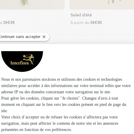
Soleil d'été
29€95
39€95
de
À partir de
Faire livrer des fleurs
euriste Interflora à Barcelonne-du-Gers et dan
Les fl
Fleuristes
Fleuristes