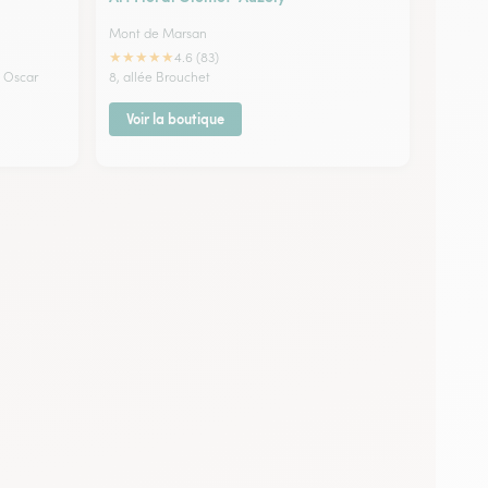
Mont de Marsan
★
★
★
★
★
4.6 (83)
d Oscar
8, allée Brouchet
Voir la boutique