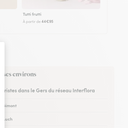
Tutti frutti
44€95
À partir de
s ses environs
euristes dans le Gers du réseau Interflora
 à Gimont
 à Auch