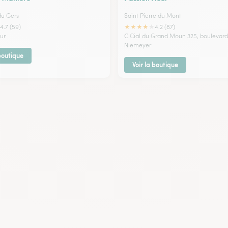
du Gers
Saint Pierre du Mont
★
★
★
★
★
4.7 (59)
4.2 (87)
our
C.Cial du Grand Moun 325, boulevar
Niemeyer
 boutique
Voir la boutique