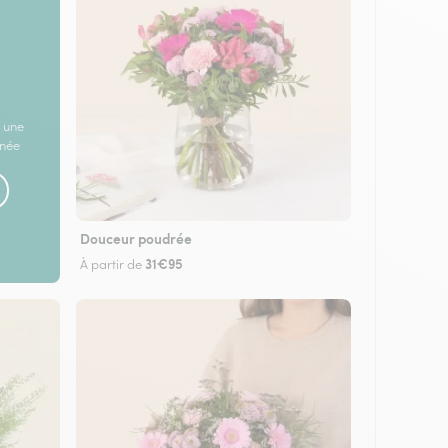
 une
rnée
Douceur poudrée
31€95
À partir de