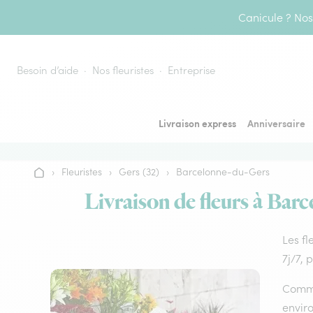
Aller au contenu
Canicule ? Nos 
Besoin d’aide
Nos fleuristes
Entreprise
Livraison express
Anniversaire
›
Fleuristes
›
Gers (32)
›
Barcelonne-du-Gers
Accueil
Livraison de fleurs à Barc
Les fl
7j/7, 
Comme 
envir