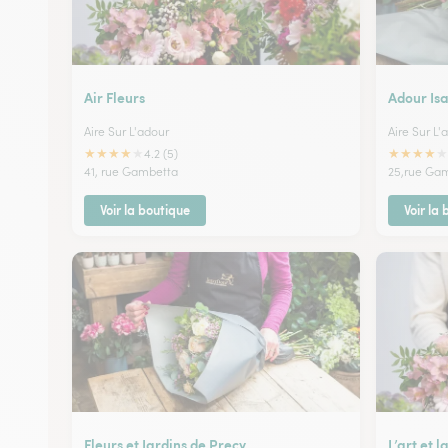
Air Fleurs
Adour Isa
Aire Sur L'adour
Aire Sur L'
★
★
★
★
★
★
★
★
★
★
4.2 (5)
41, rue Gambetta
25,rue Ga
Voir la boutique
Voir la
Fleurs et Jardins de Precy
L’art et 