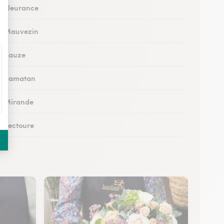
 à Fleurance
 à Mauvezin
 à Eauze
 à Samatan
 à Mirande
à Lectoure
 à Masseube
à Saint-Clar