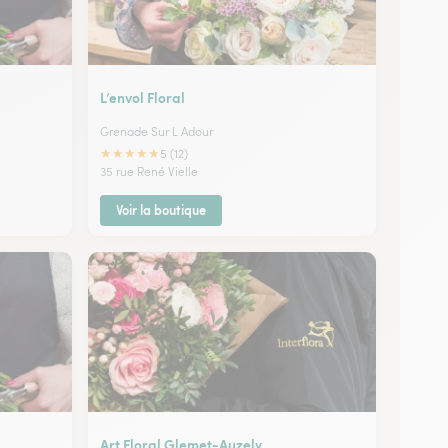
L’envol Floral
Grenade Sur L Adour
★
★
★
★
★
5 (12)
35 rue René Vielle
Voir la boutique
Art Floral Glemet-Auzely