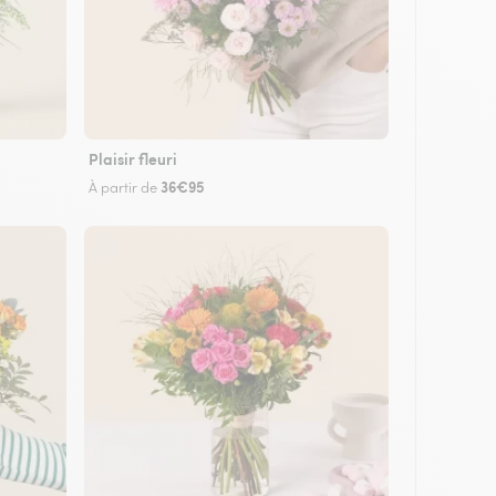
Plaisir fleuri
36€95
À partir de