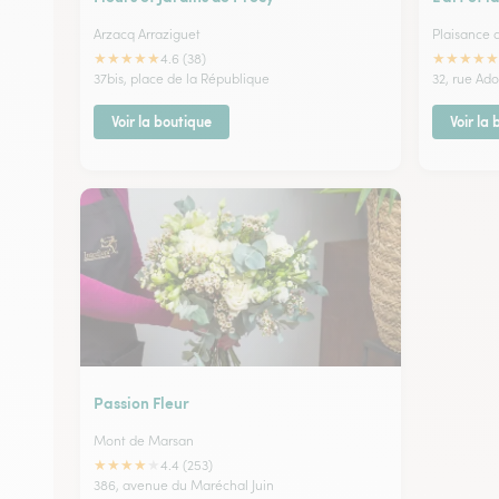
Arzacq Arraziguet
Plaisance 
★
★
★
★
★
★
★
★
★
★
4.6 (38)
37bis, place de la République
32, rue Ad
Voir la boutique
Voir la
Passion Fleur
Mont de Marsan
★
★
★
★
★
4.4 (253)
386, avenue du Maréchal Juin