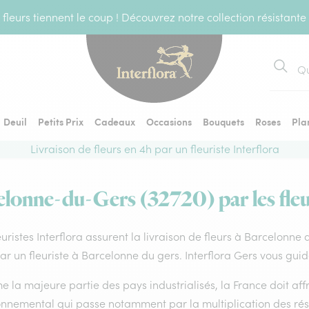
fleurs tiennent le coup ! Découvrez notre collection résistante
Recher
Deuil
Petits Prix
Cadeaux
Occasions
Bouquets
Roses
Pla
Livraison de fleurs en 4h par un fleuriste Interflora
elonne-du-Gers (32720) par les fleu
euristes Interflora assurent la livraison de fleurs à Barcelonne
par un fleuriste à Barcelonne du gers. Interflora Gers vous guid
la majeure partie des pays industrialisés, la France doit affro
onnemental qui passe notamment par la multiplication des rése