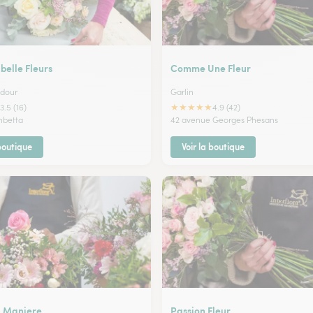
belle Fleurs
Comme Une Fleur
adour
Garlin
★
★
★
★
★
3.5 (16)
4.9 (42)
mbetta
42 avenue Georges Phesans
 boutique
Voir la boutique
la Maniere
Passion Fleur