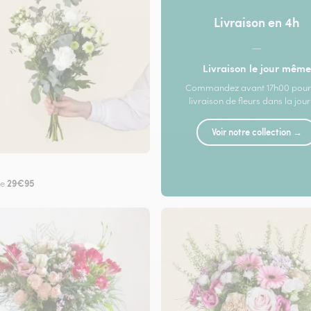
Livraison en 4h
—
Livraison le jour même
Commandez avant 17h00 pour
livraison de fleurs dans la jou
Voir notre collection →
29€95
de