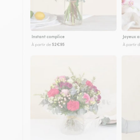
Instant complice
Joyeux a
52€95
À partir de
À partir 