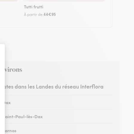
Tutti frutti
44€95
À partir de
 environs
uristes dans les Landes du réseau Interflora
 à Dax
 à Saint-Paul-lès-Dax
 à Tarnos