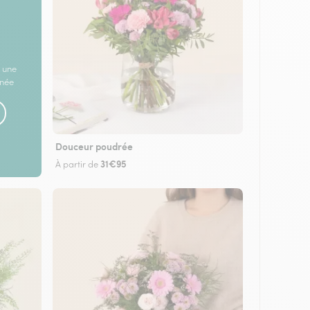
 une
rnée
Douceur poudrée
31€95
À partir de