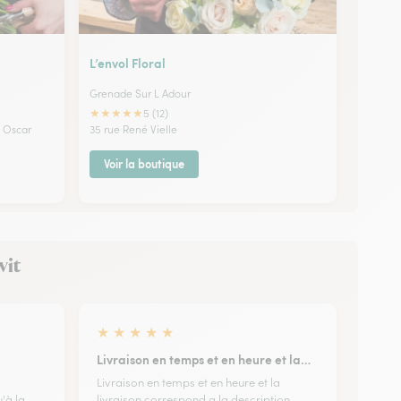
L’envol Floral
Grenade Sur L Adour
★
★
★
★
★
5 (12)
d Oscar
35 rue René Vielle
Voir la boutique
vit
★
★
★
★
★
Livraison en temps et en heure et la…
Livraison en temps et en heure et la
'à la
livraison correspond a la description