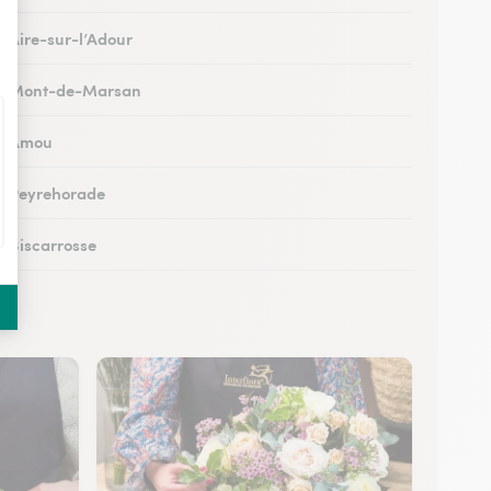
à Aire-sur-l’Adour
s à Mont-de-Marsan
 à Amou
 à Peyrehorade
à Biscarrosse
à Tartas
 à Mugron