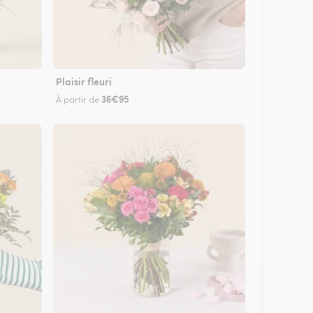
Plaisir fleuri
36€95
À partir de