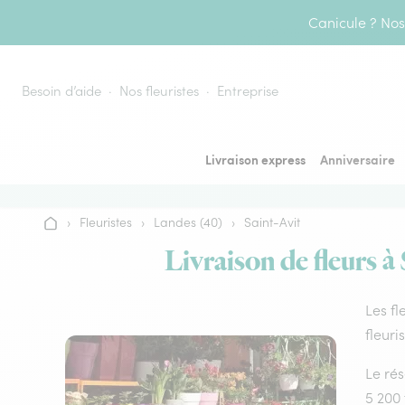
Aller au contenu
Canicule ? Nos 
Besoin d’aide
Nos fleuristes
Entreprise
Livraison express
Anniversaire
›
Fleuristes
›
Landes (40)
›
Saint-Avit
Accueil
Livraison de fleurs à
Les fl
fleuri
Le rés
5 200 