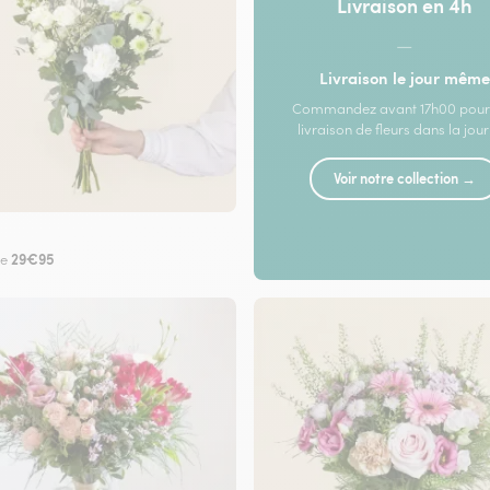
Livraison en 4h
—
Livraison le jour même
Commandez avant 17h00 pour
livraison de fleurs dans la jou
Voir notre collection →
29€95
de