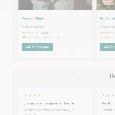
Passion Fleur
Art Flor
Mont de Marsan
Mont de M
★
★
★
★
★
★
★
★
★
★
4.4 (253)
386, avenue du Maréchal Juin
8, allée B
Voir la boutique
Voir la
Il
★
★
★
★
★
★
★
★
Livraison en temps et en heure
Parfait
Livraison en temps et en heure. Joli
Parfait ,
bouquet