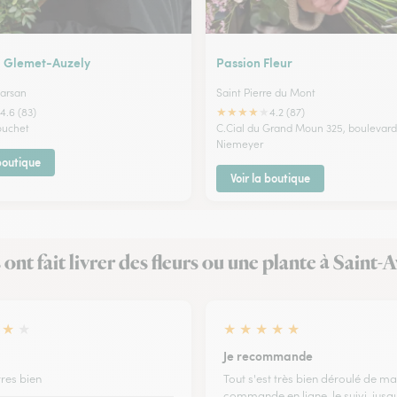
al Glemet-Auzely
Passion Fleur
arsan
Saint Pierre du Mont
★
★
★
★
★
4.6 (83)
4.2 (87)
rouchet
C.Cial du Grand Moun 325, boulevar
Niemeyer
 boutique
Voir la boutique
s ont fait livrer des fleurs ou une plante à Saint-A
★
★
★
★
★
★
★
Je recommande
 tres bien
Tout s'est très bien déroulé de ma
commande en ligne, le suivi, jusqu