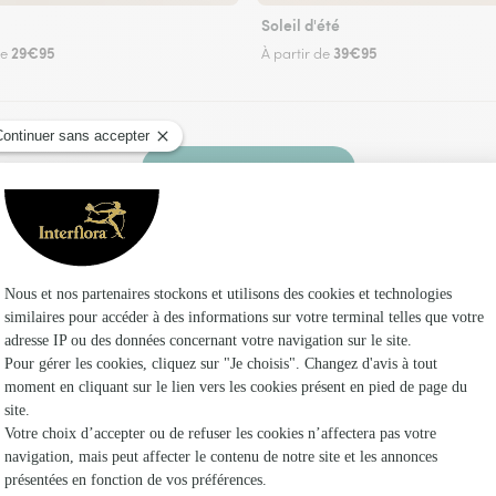
Soleil d'été
29€95
39€95
de
À partir de
Faire livrer des fleurs
un fleuriste Interflora à Saint-Avit et dans ses
Les fle
Fleuristes
Fleuristes
Fleuristes