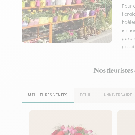
Pour e
floral
fidèle
en hau
garant
possi
Nos fleuristes
MEILLEURES VENTES
DEUIL
ANNIVERSAIRE