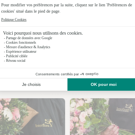
Fleuristes 
Fleuriste
Fleuristes
Fleuristes
Fleuristes 
Fleuristes 
Nos fleuristes à Saint-Avit
Fleuristes