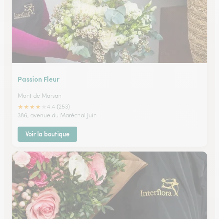
Passion Fleur
Mont de Marsan
★
★
★
★
★
4.4 (253)
386, avenue du Maréchal Juin
Voir la boutique