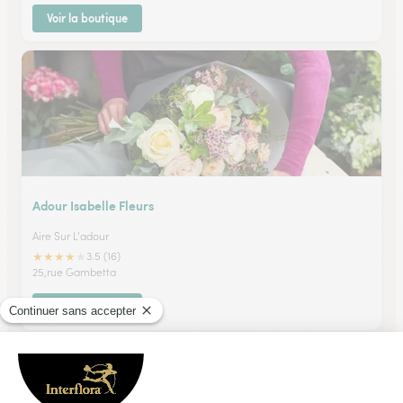
Voir la boutique
Adour Isabelle Fleurs
Aire Sur L'adour
★
★
★
★
★
3.5 (16)
25,rue Gambetta
Voir la boutique