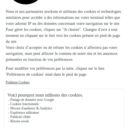
Ils ont fait livrer des fleurs ou une plante à
Maurrin
★
★
★
★
★
Facile à utiliser livraison le jour…
Facile à utiliser livraison le jour même au top
08/03/2026
★
★
★
★
★
2 commandes 2 satisfactions
2 commandes 2 satisfactions
18/07/2026