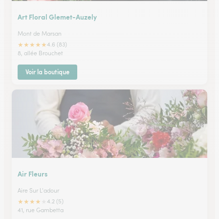
Art Floral Glemet-Auzely
Mont de Marsan
★
★
★
★
★
4.6 (83)
8, allée Brouchet
Voir la boutique
Air Fleurs
Aire Sur L'adour
★
★
★
★
★
4.2 (5)
41, rue Gambetta