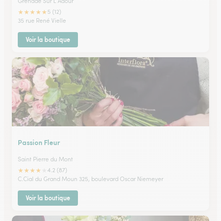
Grenade Sur L Adour
★
★
★
★
★
5 (12)
35 rue René Vielle
Voir la boutique
Passion Fleur
Saint Pierre du Mont
★
★
★
★
★
4.2 (87)
C.Cial du Grand Moun 325, boulevard Oscar Niemeyer
Voir la boutique