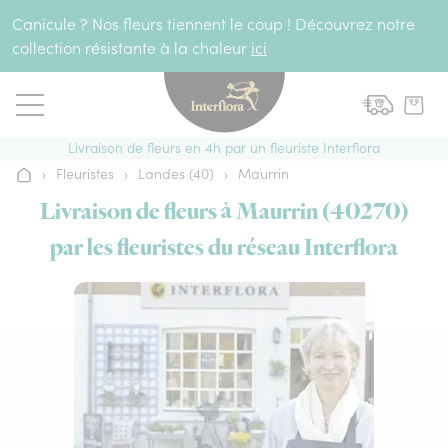
Aller au contenu
Canicule ? Nos fleurs tiennent le coup ! Découvrez notre
collection résistante à la chaleur
ici
Livraison de fleurs en 4h par un fleuriste Interflora
›
Fleuristes
›
Landes (40)
›
Maurrin
Accueil
Livraison de fleurs à Maurrin (40270)
par les fleuristes du réseau Interflora