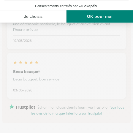
★
★
★
★
★
Le service d'interflora s'est déroulé…
Le service d'interflora s'est déroulé parfaitement bien. Malgré
une cérémonie matinale, le bouquet et arrivé bien avant
l'heure prévue.
19/05/2026
★
★
★
★
★
Beau bouquet
Beau bouquet, bon service
03/05/2026
Trustpilot
Échantillon d'avis clients fourni via Trustpilot.
Voir tous
les avis de la marque Interflora sur Trustpilot