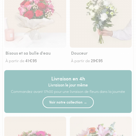
Bisous et sa bulle d'eau
Douceur
41€95
29€95
À partir de
À partir de
Livraison en 4h
Livraison le jour même
Commandez avant 17h00 pour une livraison de fleurs dans la journée
Voir notre collection →