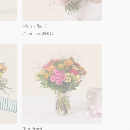
Plaisir fleuri
36€95
À partir de
Tutti frutti