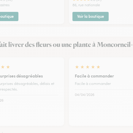
astres
86, rue nationale
 boutique
Voir la boutique
 fait livrer des fleurs ou une plante à Moncornei
★
★
★
★
★
★
★
surprises désagréables
Facile à commander
urprises désagréables, délais et
Facile à commander
 respectés.
04/04/2026
26