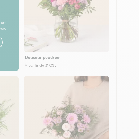
 une
rnée
Douceur poudrée
31€95
À partir de