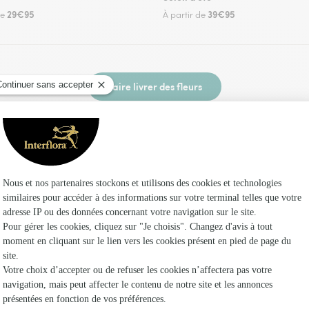
29€95
39€95
de
À partir de
Faire livrer des fleurs
leuriste Interflora à Moncorneil-Grazan et dans
Les fl
Fleuristes
Fleuristes
Fleuristes