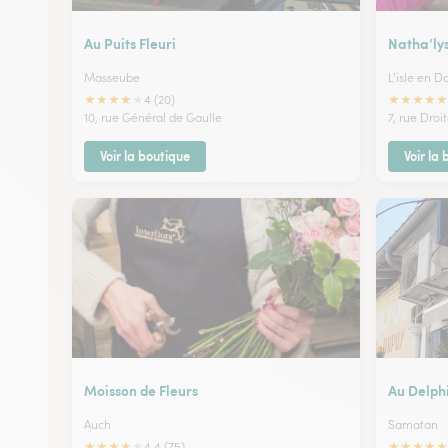
Au Puits Fleuri
Natha’ly
Masseube
L'isle en 
★
★
★
★
★
★
★
★
★
★
4 (20)
10, rue Général de Gaulle
7, rue Droi
Voir la boutique
Voir la
Moisson de Fleurs
Au Delph
Auch
Samatan
★
★
★
★
★
★
★
★
★
★
4.4 (75)