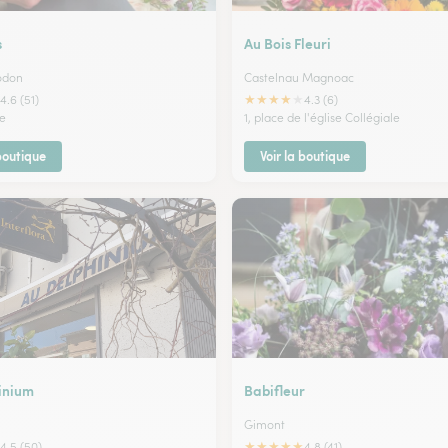
s
Au Bois Fleuri
Dodon
Castelnau Magnoac
★
★
★
★
★
4.6 (51)
4.3 (6)
te
1, place de l'église Collégiale
 boutique
Voir la boutique
inium
Babifleur
Gimont
★
★
★
★
★
4.5 (50)
4.8 (41)