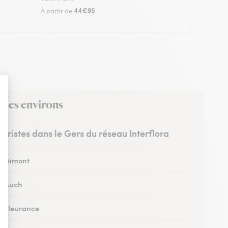
44€95
À partir de
 ses environs
euristes dans le Gers du réseau Interflora
 à Gimont
 à Auch
 à Fleurance