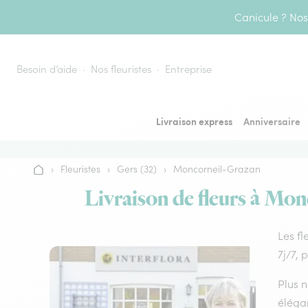
Aller au contenu
Canicule ? Nos 
Besoin d’aide
Nos fleuristes
Entreprise
Livraison express
Anniversaire
›
Fleuristes
›
Gers (32)
›
Moncorneil-Grazan
Accueil
Livraison de fleurs à Mon
Les fl
7j/7, 
Plus n
élégan