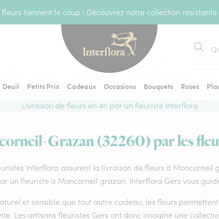
fleurs tiennent le coup ! Découvrez notre collection résistante
Recher
Deuil
Petits Prix
Cadeaux
Occasions
Bouquets
Roses
Pla
Livraison de fleurs en 4h par un fleuriste Interflora
corneil-Grazan (32260) par les fleur
euristes Interflora assurent la livraison de fleurs à Moncorneil
par un fleuriste à Moncorneil grazan. Interflora Gers vous guid
aturel et sensible que tout autre cadeau, les fleurs permette
te. Les artisans fleuristes Gers ont donc imaginé une collectio