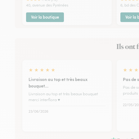
40, avenue des Pyrénées
6, bd des C
Voir la boutique
Voir la
Ils ont
★
★
★
★
★
★
★
★
Livraison au top et très beaux
Pas de 
bouquet…
Pas de s
produits
Livraison au top et très beaux bouquet
merci interflora ♥️
22/05/20
23/06/2026