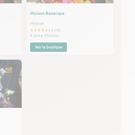
Maison Bazerque
Mirande
★
★
★
★
★
4.8 (43)
6, place d'Astarac
Voir la boutique