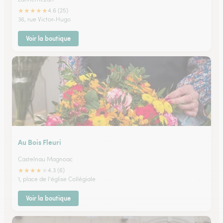
★
★
★
★
★
4.6 (25)
36, rue Victor-Hugo
Voir la boutique
Au Bois Fleuri
Castelnau Magnoac
★
★
★
★
★
4.3 (6)
1, place de l'église Collégiale
Voir la boutique