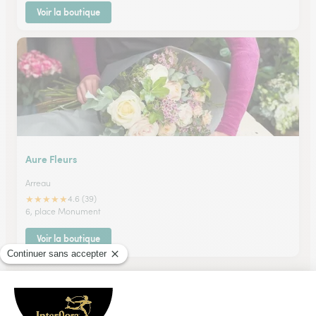
Voir la boutique
Aure Fleurs
Arreau
★
★
★
★
★
4.6 (39)
6, place Monument
Voir la boutique