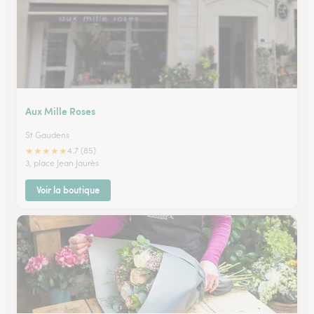
Aux Mille Roses
St Gaudens
★
★
★
★
★
4.7 (85)
3, place Jean Jaurès
Voir la boutique