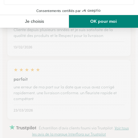
★
★
★
★
★
2022.2023.2024.2025
Cliente depuis plusieurs années et je suis satisfaite de la
qualité des produits et le Respect pour la livraison
13/02/2026
★
★
★
★
★
parfait
une erreur de ma part sur la date que vous avez corrigé
rapidement. une livraison conforme. un fleuriste rapide et
compétant
23/03/2026
Trustpilot
Échantillon d'avis clients fourni via Trustpilot.
Voir tous
les avis de la marque Interflora sur Trustpilot