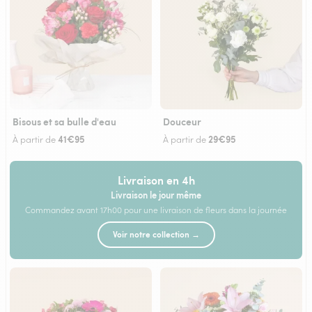
Bisous et sa bulle d'eau
Douceur
41€95
29€95
À partir de
À partir de
Livraison en 4h
Livraison le jour même
Commandez avant 17h00 pour une livraison de fleurs dans la journée
Voir notre collection →