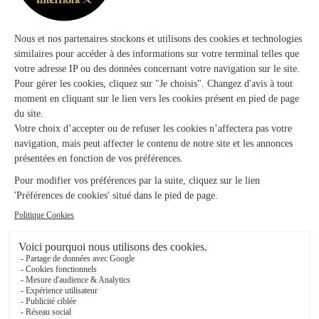
Ils ont fait livrer des fleurs ou une plante à
Uglas
★
★
★
★
★
J’avais demandé des chocolats avec les…
J’avais demandé des chocolats avec les fleurs, tout est arrivé
fondu...
04/06/2026
★
★
★
★
★
Cadeau anniversaire
Un coffret gourmand qui a eu son effet. Je retenterai une
prochaine fois 😊. Livraison impeccable.
28/06/2026