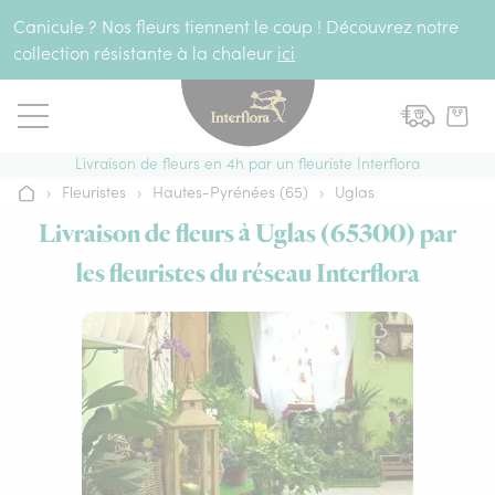
Aller au contenu
Canicule ? Nos fleurs tiennent le coup ! Découvrez notre
collection résistante à la chaleur
ici
Livraison de fleurs en 4h par un fleuriste Interflora
›
Fleuristes
›
Hautes-Pyrénées (65)
›
Uglas
Accueil
Livraison de fleurs à Uglas (65300) par
les fleuristes du réseau Interflora