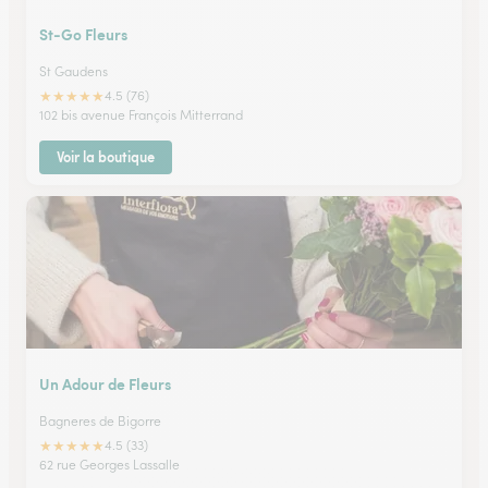
St-Go Fleurs
St Gaudens
★
★
★
★
★
4.5 (76)
102 bis avenue François Mitterrand
Voir la boutique
Un Adour de Fleurs
Bagneres de Bigorre
★
★
★
★
★
4.5 (33)
62 rue Georges Lassalle