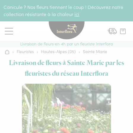
Aller au contenu
Canicule ? Nos fleurs tiennent le coup ! Découvrez notre
collection résistante à la chaleur
ici
Livraison de fleurs en 4h par un fleuriste Interflora
›
Fleuristes
›
Hautes-Alpes (05)
›
Sainte Marie
Accueil
Livraison de fleurs à Sainte Marie par les
fleuristes du réseau Interflora