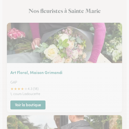
Nos fleuristes à Sainte Marie
Art Floral, Maison Grimandi
GAP
★
★
★
★
★
4.3 (18)
1, cours Ladoucette
Voir la boutique