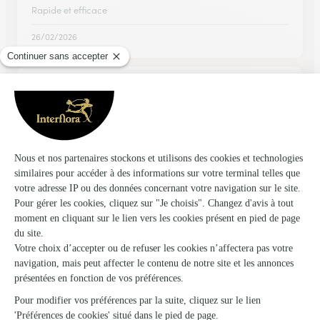
Rapide et efficace
26/02/2026
★
★
★
★
★
Super composition
Super livraison
30/12/2025
Trustpilot
Échantillon d'avis clients fourni via Trustpilot.
Voir tous
les avis de la marque Interflora sur Trustpilot
Livraison de fleurs à Sainte Marie et
autour : les villes proches couvertes par le