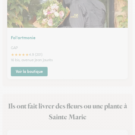
Fol’artmonie
GAP
★
★
★
★
★
4.9 (201)
16 bis, avenue Jean Jaurès
Voir la boutique
Ils ont fait livrer des fleurs ou une plante à
Sainte Marie