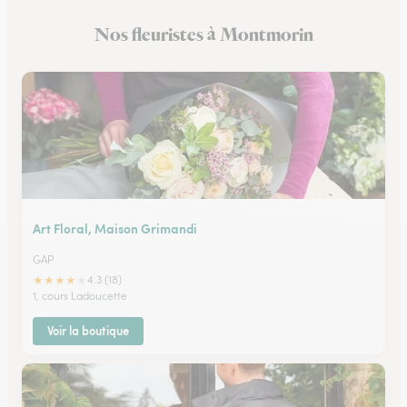
Nos fleuristes à Montmorin
Art Floral, Maison Grimandi
GAP
★
★
★
★
★
4.3 (18)
1, cours Ladoucette
Voir la boutique