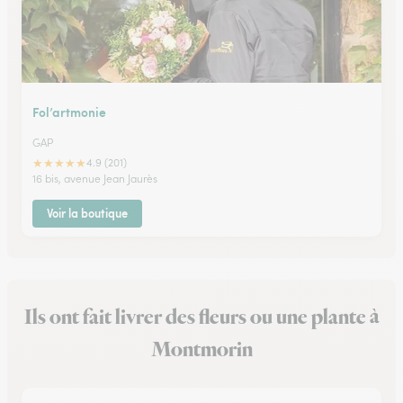
Fol’artmonie
GAP
★
★
★
★
★
4.9 (201)
16 bis, avenue Jean Jaurès
Voir la boutique
Ils ont fait livrer des fleurs ou une plante à
Montmorin