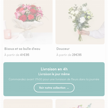
Bisous et sa bulle d'eau
Douceur
41€95
29€95
À partir de
À partir de
Livraison en 4h
Livraison le jour même
Commandez avant 17h00 pour une livraison de fleurs dans la journée
Voir notre collection →