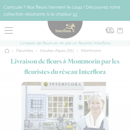
Aller au contenu
Canicule ? Nos fleurs tiennent le coup ! Découvrez notre
collection résistante à la chaleur
ici
Livraison de fleurs en 4h par un fleuriste Interflora
›
Fleuristes
›
Hautes-Alpes (05)
›
Montmorin
Accueil
Livraison de fleurs à Montmorin par les
fleuristes du réseau Interflora