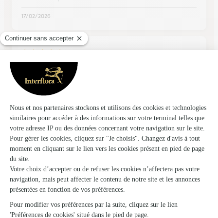
17/02/2026
★
★
★
★
★
Site facile d'utilisation
Site facile d'utilisation, respect des consignes et dans mon
cas la fleuriste était superbe .
27/04/2026
Trustpilot
Échantillon d'avis clients fourni via Trustpilot.
Voir tous
les avis de la marque Interflora sur Trustpilot
Livraison de fleurs à Montmorin et
autour : les villes proches couvertes par le