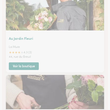
Au Jardin Fleuri
La Mure
★
★
★
★
★
4.3 (3)
44, rue du Breuil
Voir la boutique