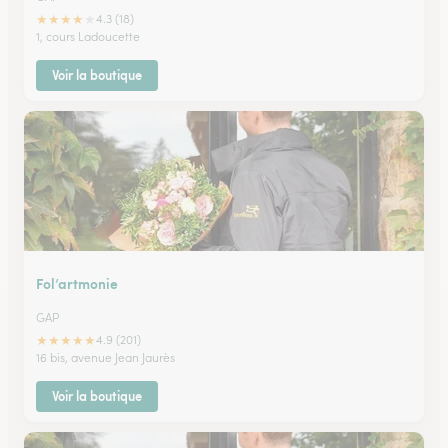
★
★
★
★
★
4.3 (18)
1, cours Ladoucette
Voir la boutique
Fol’artmonie
GAP
★
★
★
★
★
4.9 (201)
16 bis, avenue Jean Jaurès
Voir la boutique