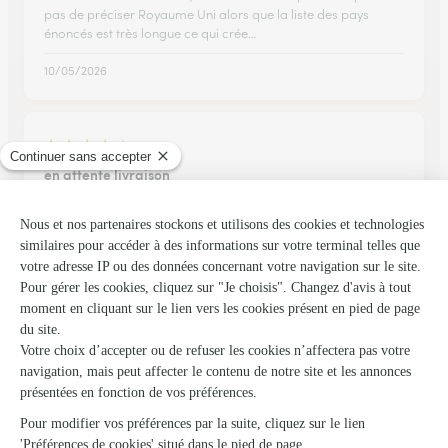
pas de préciser Royaume Uni alors que la liste des pays
énoncés est très longue ce qui crée…
10/05/2026
★
★
★
★
★
en attente livraison
en attente livraison, à voir
20/01/2026
★
★
★
★
★
efficacité
Livraison des fleurs et des chocolats pour les 102 ans de notre
tante comme demandé. Les frais annexes ( port ...) gonflent la
note.
13/02/2026