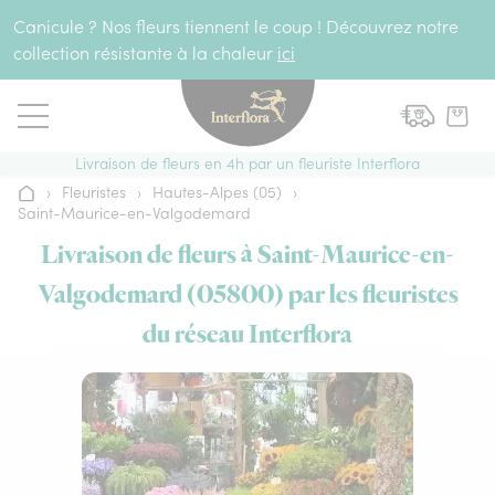
Aller au contenu
Canicule ? Nos fleurs tiennent le coup ! Découvrez notre
collection résistante à la chaleur
ici
Livraison de fleurs en 4h par un fleuriste Interflora
›
Fleuristes
›
Hautes-Alpes (05)
›
Accueil
Saint-Maurice-en-Valgodemard
Livraison de fleurs à Saint-Maurice-en-
Valgodemard (05800) par les fleuristes
du réseau Interflora