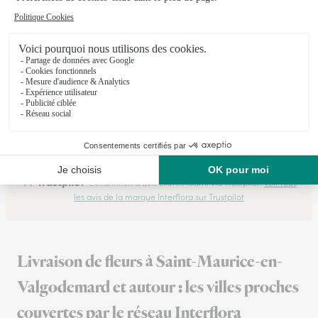
★
★
★
★
★
Je voulais pas de fleurs et ce bouquet…
Je voulais pas de fleurs et ce bouquet gourmand c était
vraiment très sympa en plus il a été livré très rapidement
même en me trompant dans l adresse bravo
27/07/2026
Trustpilot
Échantillon d'avis clients fourni via Trustpilot.
Voir tous
les avis de la marque Interflora sur Trustpilot
Livraison de fleurs à Saint-Maurice-en-
Valgodemard et autour : les villes proches
couvertes par le réseau Interflora