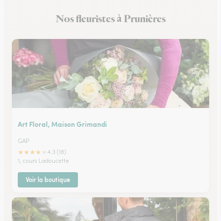
Nos fleuristes à Prunières
Art Floral, Maison Grimandi
GAP
★
★
★
★
★
4.3 (18)
1, cours Ladoucette
Voir la boutique