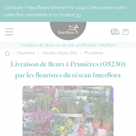
Aller au contenu
Canicule ? Nos fleurs tiennent le coup ! Découvrez notre
collection résistante à la chaleur
ici
Livraison de fleurs en 4h par un fleuriste Interflora
›
Fleuristes
›
Hautes-Alpes (05)
›
Prunières
Accueil
Livraison de fleurs à Prunières (05230)
par les fleuristes du réseau Interflora