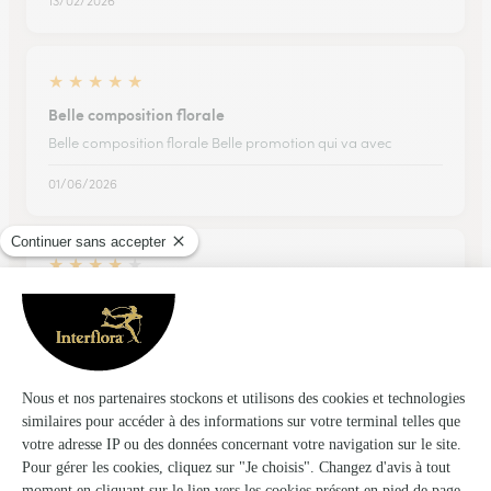
13/02/2026
★
★
★
★
★
Belle composition florale
Belle composition florale Belle promotion qui va avec
01/06/2026
★
★
★
★
★
Bonne prestation arrivée dans la…
Bonne prestation arrivée dans la journée et le bouquet joli
19/02/2026
★
★
★
★
★
Expérience