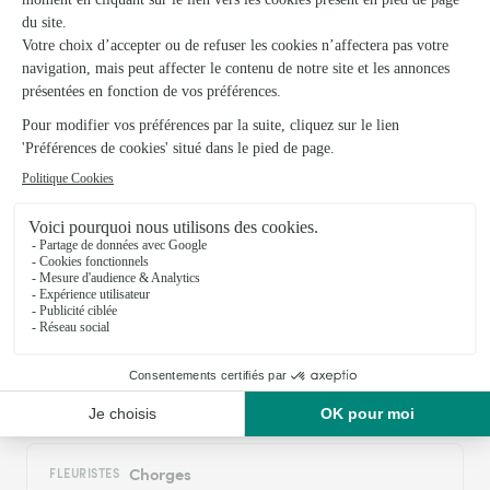
Excellent service
14/02/2026
Trustpilot
Échantillon d'avis clients fourni via Trustpilot.
Voir tous
les avis de la marque Interflora sur Trustpilot
Livraison de fleurs à Prunières et autour :
les villes proches couvertes par le réseau
Interflora
Saint-Apollinaire
FLEURISTES
Chorges
FLEURISTES