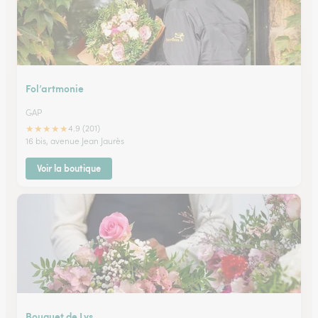
Fol’artmonie
GAP
★
★
★
★
★
4.9 (201)
16 bis, avenue Jean Jaurès
Voir la boutique
Bouquet de Lys