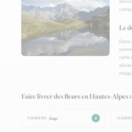
servic
compos
Le d
Dans 
somme
cette 
olivie
maquis
Faire livrer des fleurs en Hautes-Alpes :
Gap
FLEURISTES
FLEURIS