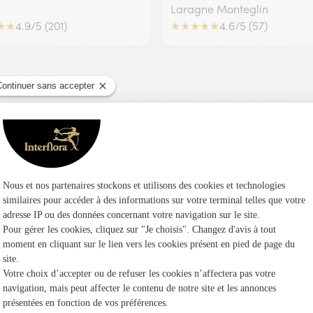
Laragne Monteglin
★
★
4.9/5 (201)
★
★
★
★
★
4.6/5 (57)