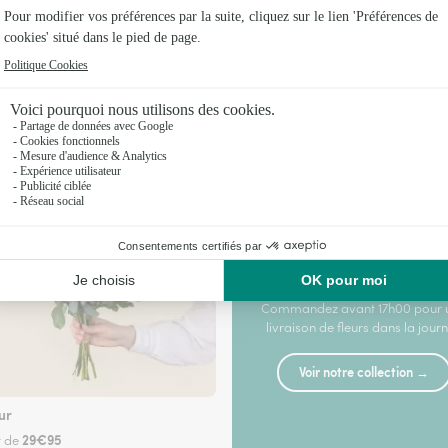
autes-Alpes
RE
ROSES
PETITS PRIX
Plus d'informations
Livraison en 4h
—
Livraison le jour même
Commandez avant 17h00 pour 
livraison de fleurs dans la jour
Voir notre collection →
ur
29€95
r de