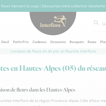
fleurs tiennent le coup ! Découvrez notre collection résistante
Recher
Deuil
Petits Prix
Cadeaux
Occasions
Bouquets
Roses
Pla
Livraison de fleurs en 4h par un fleuriste Interflora
stes en Hautes-Alpes (05) du réseau
aison de fleurs dans les Hautes-Alpes
euristes Interflora de la région Provence-Alpes-Côte d’Azur met