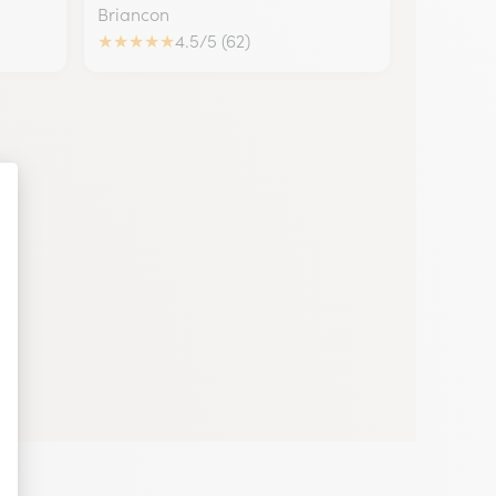
Briancon
★
★
★
★
★
4.5/5 (62)