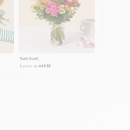
Tutti frutti
44€95
À partir de