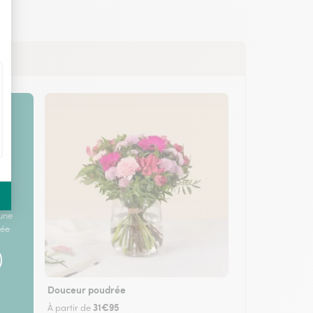
une
née
Douceur poudrée
31€95
À partir de