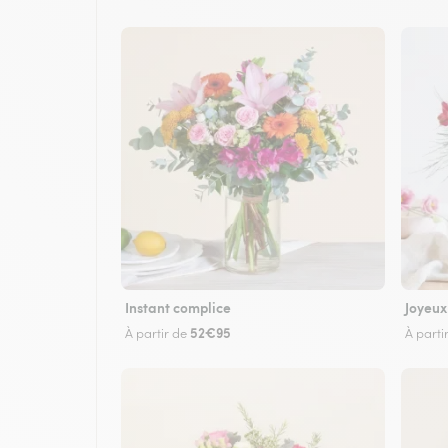
Instant complice
Joyeux
52€95
À partir de
À parti