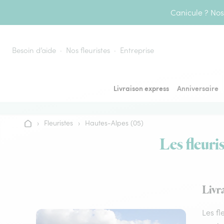
Aller au contenu
Canicule ? Nos 
Besoin d’aide
Nos fleuristes
Entreprise
Livraison express
Anniversaire
›
Fleuristes
›
Hautes-Alpes (05)
Accueil
Les fleuri
Livr
Les fl