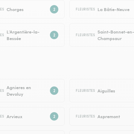
Chorges
La Bâtie-Neuve
TES
FLEURISTES
L’Argentière-la-
Saint-Bonnet-en
TES
FLEURISTES
Bessée
Champsaur
Agnieres en
Aiguilles
TES
FLEURISTES
Devoluy
Arvieux
Aspremont
TES
FLEURISTES