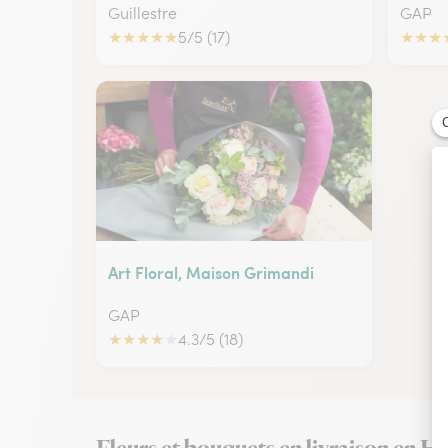
Guillestre
GAP
★
★
★
★
★
5/5 (17)
★
★
★
Art Floral, Maison Grimandi
GAP
★
★
★
★
★
4.3/5 (18)