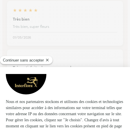
★
★
★
★
★
Très bien
Très bien, super fleurs
01/05/2026
★
★
★
★
★
Très satisfaite de ma commande
Très satisfaite de ma commande
16/07/2026
★
★
★
★
★
Art d'offrir et de surprendre
Belles compositions florales qui embellissent la vie des
personnes que l'on aime. Des senteurs et des couleurs que