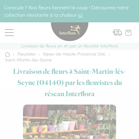
Aller au contenu
Canicule ? Nos fleurs tiennent le coup ! Découvrez notre
collection résistante à la chaleur
ici
Livraison de fleurs en 4h par un fleuriste Interflora
›
Fleuristes
›
Alpes-de-Haute-Provence (04)
›
Accueil
Saint-Martin-lès-Seyne
Livraison de fleurs à Saint-Martin-lès-
Seyne (04140) par les fleuristes du
réseau Interflora