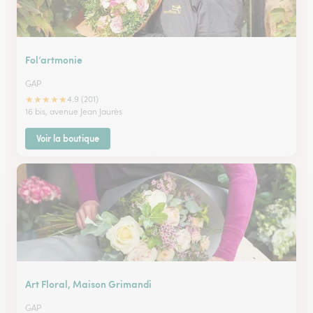
Fol’artmonie
GAP
★
★
★
★
★
4.9 (201)
16 bis, avenue Jean Jaurès
Voir la boutique
Art Floral, Maison Grimandi
GAP