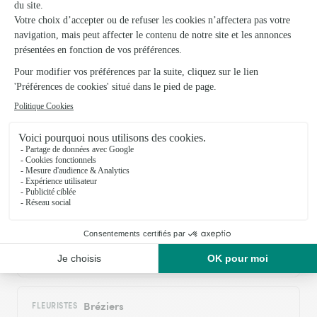
chacun peut offrir et recevoir avec joie. Service fiable. Merci !
28/03/2026
Trustpilot
Échantillon d'avis clients fourni via Trustpilot.
Voir tous
les avis de la marque Interflora sur Trustpilot
Livraison de fleurs à Saint-Martin-lès-
Seyne et autour : les villes proches
couvertes par le réseau Interflora
Selonnet
FLEURISTES
Bréziers
FLEURISTES