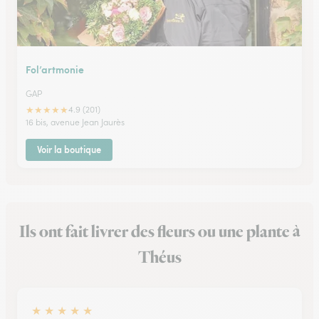
Fol’artmonie
GAP
★
★
★
★
★
4.9 (201)
16 bis, avenue Jean Jaurès
Voir la boutique
Ils ont fait livrer des fleurs ou une plante à
Théus
★
★
★
★
★