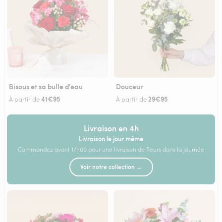
Bisous et sa bulle d'eau
Douceur
41€95
29€95
À partir de
À partir de
Livraison en 4h
Livraison le jour même
Commandez avant 17h00 pour une livraison de fleurs dans la journée
Voir notre collection →