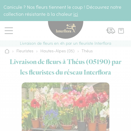
Aller au contenu
Canicule ? Nos fleurs tiennent le coup ! Découvrez notre
collection résistante à la chaleur
ici
Livraison de fleurs en 4h par un fleuriste Interflora
›
Fleuristes
›
Hautes-Alpes (05)
›
Théus
Accueil
Livraison de fleurs à Théus (05190) par
les fleuristes du réseau Interflora