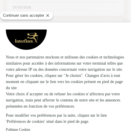
01/03/2026
★
★
★
★
★
Merci pour votre service!
Merci pour votre service!
30/05/2026
Trustpilot
Échantillon d'avis clients fourni via Trustpilot.
Voir tous
les avis de la marque Interflora sur Trustpilot
Livraison de fleurs à Théus et autour : les
villes proches couvertes par le réseau
Interflora