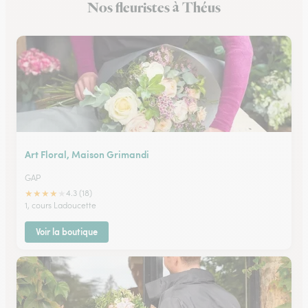
Nos fleuristes à Théus
Art Floral, Maison Grimandi
GAP
★
★
★
★
★
4.3 (18)
1, cours Ladoucette
Voir la boutique