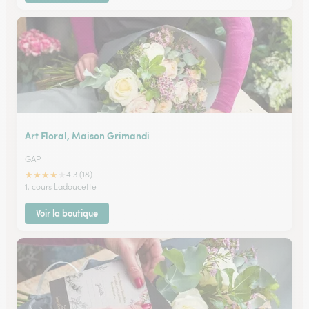
Art Floral, Maison Grimandi
GAP
★
★
★
★
★
4.3 (18)
1, cours Ladoucette
Voir la boutique