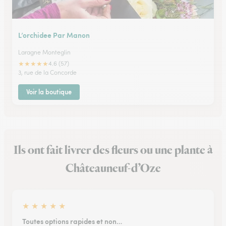
L’orchidee Par Manon
Laragne Monteglin
★
★
★
★
★
4.6 (57)
3, rue de la Concorde
Voir la boutique
Ils ont fait livrer des fleurs ou une plante à
Châteauneuf-d’Oze
★
★
★
★
★
Toutes options rapides et non…