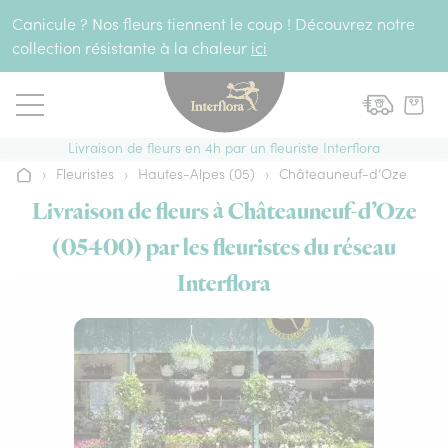
Aller au contenu
Canicule ? Nos fleurs tiennent le coup ! Découvrez notre
collection résistante à la chaleur
ici
Livraison de fleurs en 4h par un fleuriste Interflora
›
Fleuristes
›
Hautes-Alpes (05)
›
Châteauneuf-d’Oze
Accueil
Livraison de fleurs à Châteauneuf-d’Oze
(05400) par les fleuristes du réseau
Interflora