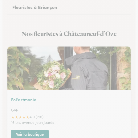
Fleuristes à Briançon
Nos fleuristes à Châteauneuf-d’Oze
Fol’artmonie
GAP
★
★
★
★
★
4.9 (201)
16 bis, avenue Jean Jaurès
Voir la boutique