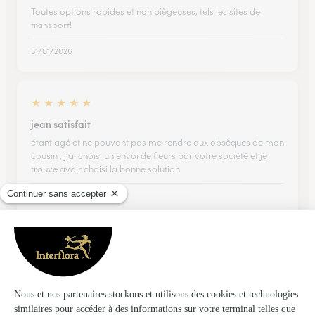
Toutes options rapides et non piègeuses, tels les sites de
transport!
31/01/2026
★
★
★
★
★
jean satisfait
étant agé et ne pouvant pas me rendre aux obsèques de mon
cousin , j'ai choisi un envoi de fleurs par votre société et je
trouve avoir choisi la bonne solution
23/01/2026
★
★
★
★
★
50 ans meilleure amie
Livraison à temps Parfaite Bouquet magnifique
07/02/2026