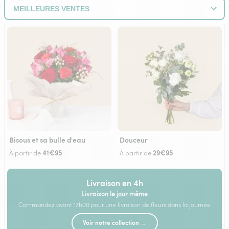
Bisous et sa bulle d'eau
Douceur
41€95
29€95
À partir de
À partir de
Livraison en 4h
Livraison le jour même
Commandez avant 17h00 pour une livraison de fleurs dans la journée
Voir notre collection →