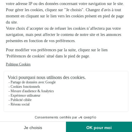
★
★
★
★
★
Correspond à mon attente
Correspond à mon attente, arrivé en temps
05/08/2026
Trustpilot
Échantillon d'avis clients fourni via Trustpilot.
Voir tous
les avis de la marque Interflora sur Trustpilot
Livraison de fleurs à Châteauneuf-d’Oze
et autour : les villes proches couvertes par
le réseau Interflora