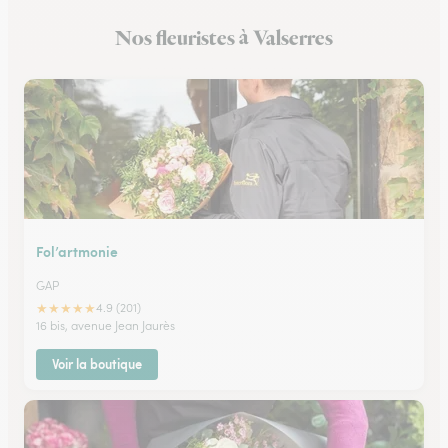
Nos fleuristes à Valserres
Fol’artmonie
GAP
★
★
★
★
★
4.9 (201)
16 bis, avenue Jean Jaurès
Voir la boutique