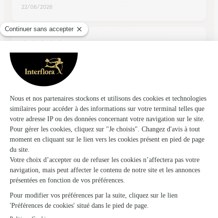
22/06/2026
★
★
★
★
★
une très belle gerbe
une très belle gerbe
15/04/2026
Trustpilot
Échantillon d'avis clients fourni via Trustpilot.
Voir tous
les avis de la marque Interflora sur Trustpilot
Livraison de fleurs à Valserres et autour :
les villes proches couvertes par le réseau
Interflora