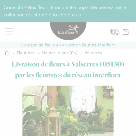
Aller au contenu
Canicule ? Nos fleurs tiennent le coup ! Découvrez notre
collection résistante à la chaleur
ici
Livraison de fleurs en 4h par un fleuriste Interflora
›
Fleuristes
›
Hautes-Alpes (05)
›
Valserres
Accueil
Livraison de fleurs à Valserres (05130)
par les fleuristes du réseau Interflora