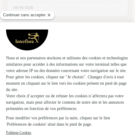
08/04/2026
★
★
★
★
★
Le bouquet est arrivé en très bon état…
Le bouquet est arrivé en très bon état dans les temps et
correspondait à mes souhaits.
17/07/2026
Trustpilot
Échantillon d'avis clients fourni via Trustpilot.
Voir tous
les avis de la marque Interflora sur Trustpilot
Livraison de fleurs à Méreuil et autour :
les villes proches couvertes par le réseau