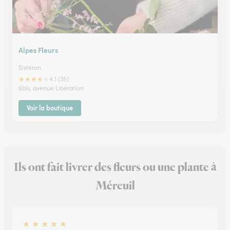
Alpes Fleurs
Sisteron
★
★
★
★
★
4.1 (35)
6bis, avenue Libération
Voir la boutique
Ils ont fait livrer des fleurs ou une plante à
Méreuil
★
★
★
★
★