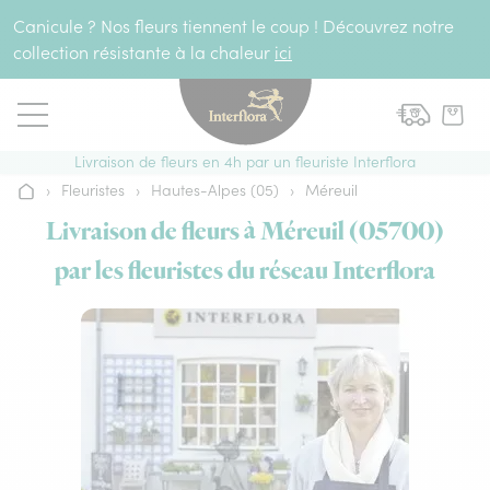
Aller au contenu
Canicule ? Nos fleurs tiennent le coup ! Découvrez notre
collection résistante à la chaleur
ici
Livraison de fleurs en 4h par un fleuriste Interflora
›
Fleuristes
›
Hautes-Alpes (05)
›
Méreuil
Accueil
Livraison de fleurs à Méreuil (05700)
par les fleuristes du réseau Interflora