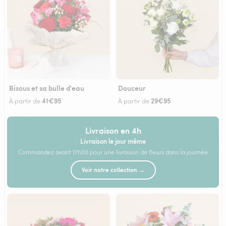
Bisous et sa bulle d'eau
Douceur
41€95
29€95
À partir de
À partir de
Livraison en 4h
Livraison le jour même
Commandez avant 17h00 pour une livraison de fleurs dans la journée
Voir notre collection →