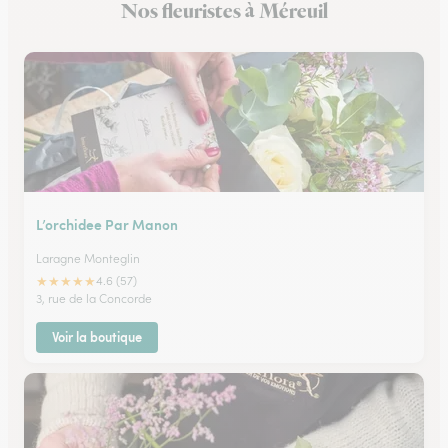
Nos fleuristes à Méreuil
L’orchidee Par Manon
Laragne Monteglin
★
★
★
★
★
4.6 (57)
3, rue de la Concorde
Voir la boutique