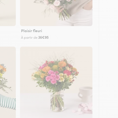
Plaisir fleuri
36€95
À partir de