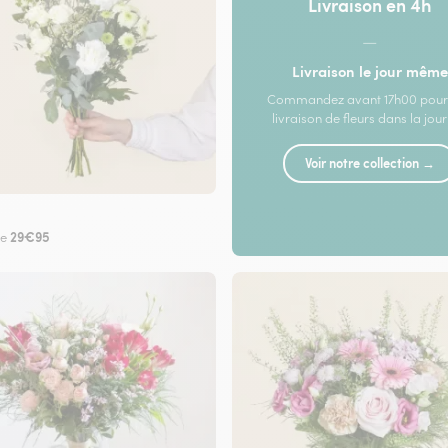
Livraison en 4h
—
Livraison le jour même
Commandez avant 17h00 pour
livraison de fleurs dans la jou
Voir notre collection →
29€95
de