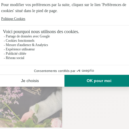
Fleuristes
Nos fleuristes à Montrond