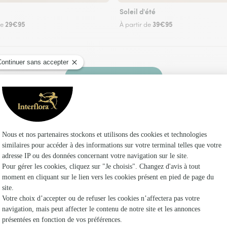
Soleil d'été
29€95
39€95
de
À partir de
Faire livrer des fleurs
un fleuriste Interflora à Montrond et dans ses
Les fleu
Fleuristes
Fleuristes 
Fleuristes