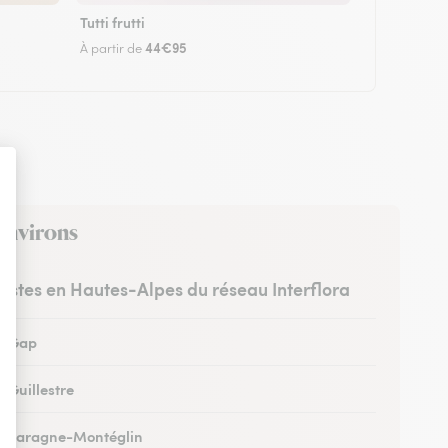
Tutti frutti
44€95
À partir de
 environs
ristes en Hautes-Alpes du réseau Interflora
 à Gap
à Guillestre
 à Laragne-Montéglin