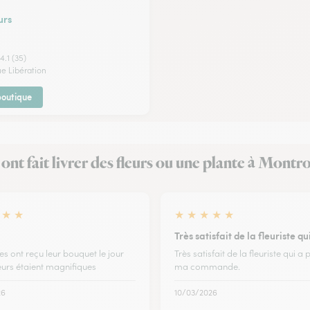
urs
4.1 (35)
ue Libération
 boutique
s ont fait livrer des fleurs ou une plante à Montr
★
★
★
★
★
★
★
Très satisfait de la fleuriste q
s ont reçu leur bouquet le jour
Très satisfait de la fleuriste qui a
leurs étaient magnifiques
ma commande.
26
10/03/2026