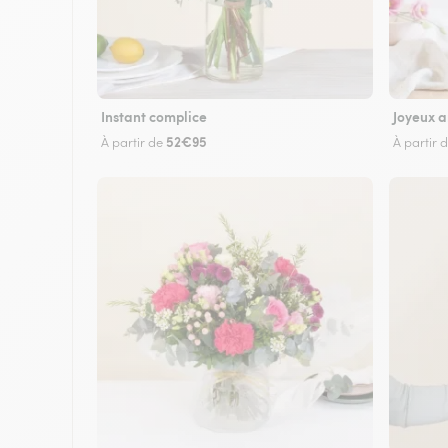
Instant complice
Joyeux a
52€95
À partir de
À partir 