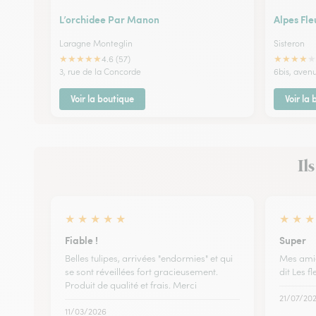
L’orchidee Par Manon
Alpes Fle
Laragne Monteglin
Sisteron
★
★
★
★
★
★
★
★
★
★
4.6 (57)
3, rue de la Concorde
6bis, aven
Voir la boutique
Voir la
Il
★
★
★
★
★
★
★
★
Fiable !
Super
Belles tulipes, arrivées "endormies" et qui
Mes amie
se sont réveillées fort gracieusement.
dit Les f
Produit de qualité et frais. Merci
21/07/20
11/03/2026