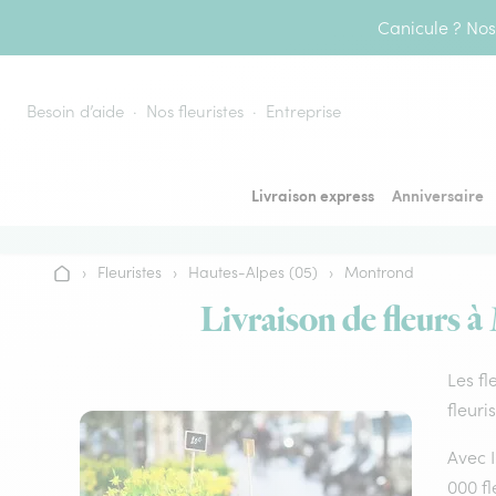
Aller au contenu
Canicule ? Nos 
Besoin d’aide
Nos fleuristes
Entreprise
Livraison express
Anniversaire
›
Fleuristes
›
Hautes-Alpes (05)
›
Montrond
Accueil
Livraison de fleurs à
Les fl
fleuri
Avec I
000 fl