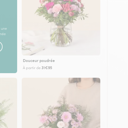
 une
rnée
Douceur poudrée
31€95
À partir de