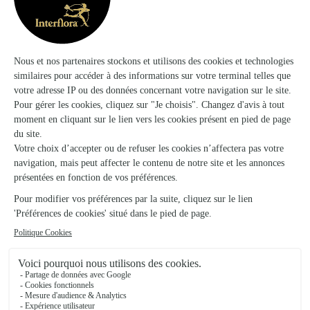
Trustpilot
Échantillon d'avis clients fourni via Trustpilot.
Voir tous
les avis de la marque Interflora sur Trustpilot
Livraison de fleurs à Val-des-Prés et
autour : les villes proches couvertes par le
réseau Interflora
Montgenèvre
FLEURISTE
Saint-Chaffrey
FLEURISTE
Briançon
FLEURISTES