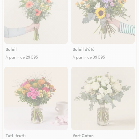
Soleil
Soleil d'été
29€95
39€95
À partir de
À partir de
Tutti frutti
Vert Coton