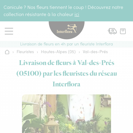
Aller au contenu
Canicule ? Nos fleurs tiennent le coup ! Découvrez notre
collection résistante à la chaleur
ici
Livraison de fleurs en 4h par un fleuriste Interflora
›
Fleuristes
›
Hautes-Alpes (05)
›
Val-des-Prés
Accueil
Livraison de fleurs à Val-des-Prés
(05100) par les fleuristes du réseau
Interflora