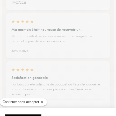
17/07/2026
★
★
★
★
★
Ma maman était heureuse de recevoir un…
Ma maman était heureuse de recevoir un magnifique
bouquet le jour de son anniversaire.
30/04/2026
★
★
★
★
★
Satisfaction générale
J'ai toujours été satisfaite du bouquet du fleuriste, auquel je
fais confiance pour un bouquet de saison. Service de
livraison parfait.
30/06/2026