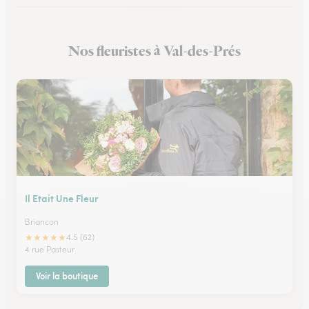
Nos fleuristes à Val-des-Prés
Il Etait Une Fleur
Briancon
★
★
★
★
★
4.5 (62)
4 rue Pasteur
Voir la boutique