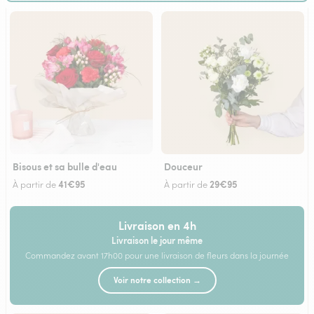
Bisous et sa bulle d'eau
Douceur
41€95
29€95
À partir de
À partir de
Livraison en 4h
Livraison le jour même
Commandez avant 17h00 pour une livraison de fleurs dans la journée
Voir notre collection →