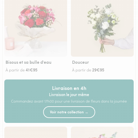
Bisous et sa bulle d'eau
Douceur
41€95
29€95
À partir de
À partir de
Livraison en 4h
Livraison le jour même
Commandez avant 17h00 pour une livraison de fleurs dans la journée
Voir notre collection →