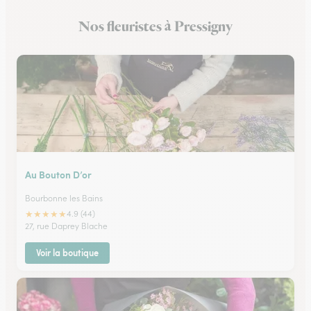
Nos fleuristes à Pressigny
Au Bouton D’or
Bourbonne les Bains
★
★
★
★
★
4.9 (44)
27, rue Daprey Blache
Voir la boutique