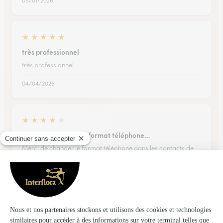
05/01/2026
★
★
★
★
★
très professionnel
très professionnel
04/04/2026
★
★
★
★
★
Merci de changer le format téléphone…
Merci de changer le format téléphone dans les contacts de
livraison car il est indiqué Espagne au lieu de France pour
pouvoir indiquer le téléphone +33
23/12/2025
★
★
★
★
★