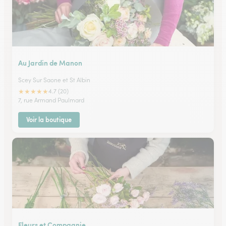
Au Jardin de Manon
Scey Sur Saone et St Albin
★
★
★
★
★
4.7 (20)
7, rue Armand Paulmard
Voir la boutique
Fleurs et Compagnie