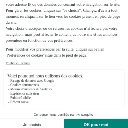
Magnifique bouquet !Bouquet de roses qui a bien duré
et a…
Bouquet de roses qui a bien duré et a fait le bonheur de la
destinataire, elle a apprécié les couleurs et le parfum. En
revanche le livreur ne voulait pas monter (2ème étage par
ascenseur). J'ai dû insister pour qu'il…
10/04/2026
Trustpilot
Échantillon d'avis clients fourni via Trustpilot.
Voir tous
les avis de la marque Interflora sur Trustpilot
Livraison de fleurs à Pressigny et autour :
les villes proches couvertes par le réseau
Interflora