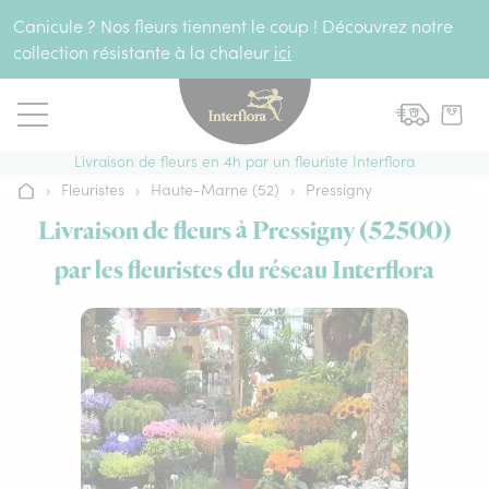
Aller au contenu
Canicule ? Nos fleurs tiennent le coup ! Découvrez notre
collection résistante à la chaleur
ici
Livraison de fleurs en 4h par un fleuriste Interflora
›
Fleuristes
›
Haute-Marne (52)
›
Pressigny
Accueil
Livraison de fleurs à Pressigny (52500)
par les fleuristes du réseau Interflora