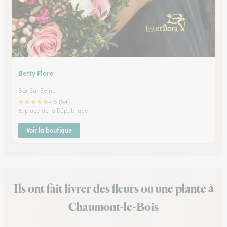
Betty Flore
Bar Sur Seine
★
★
★
★
★
4.5 (54)
8, place de la République
Voir la boutique
Ils ont fait livrer des fleurs ou une plante à
Chaumont-le-Bois