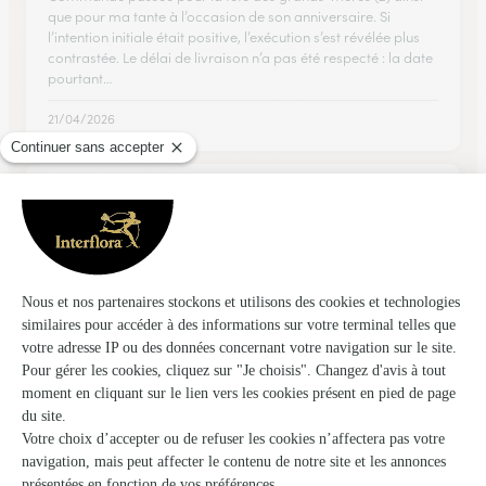
que pour ma tante à l’occasion de son anniversaire. Si
l’intention initiale était positive, l’exécution s’est révélée plus
contrastée. Le délai de livraison n’a pas été respecté : la date
pourtant…
21/04/2026
★
★
★
★
★
Très intuitif et rapide
Très intuitif et rapide
14/02/2026
Trustpilot
Échantillon d'avis clients fourni via Trustpilot.
Voir tous
les avis de la marque Interflora sur Trustpilot
Livraison de fleurs à Chaumont-le-Bois et