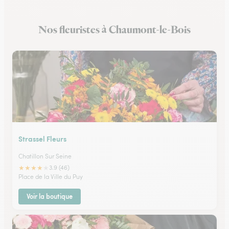
Fleuristes à Brochon
Nos fleuristes à Chaumont-le-Bois
Fleuristes à Meursault
Strassel Fleurs
Chatillon Sur Seine
★
★
★
★
★
3.9 (46)
Place de la Ville du Puy
Voir la boutique