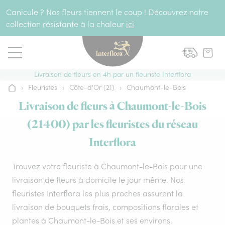
Aller au contenu
Canicule ? Nos fleurs tiennent le coup ! Découvrez notre
collection résistante à la chaleur
ici
Livraison de fleurs en 4h par un fleuriste Interflora
›
Fleuristes
›
Côte-d'Or (21)
›
Chaumont-le-Bois
Accueil
Livraison de fleurs à Chaumont-le-Bois
(21400) par les fleuristes du réseau
Interflora
Trouvez votre fleuriste à Chaumont-le-Bois pour une
livraison de fleurs à domicile le jour même. Nos
fleuristes Interflora les plus proches assurent la
livraison de bouquets frais, compositions florales et
plantes à Chaumont-le-Bois et ses environs.