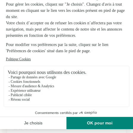
★
★
★
★
★
Je suis très satisfait de votre…
Je suis très satisfait de votre travail. La livraison a été
effectuée dans les délais et la qualité est excellente. Merci
également pour la rapidité avec laquelle vous m'avez envoyé
la facture. Merci beaucoup pour la confirmation de livraison.
Merci…
10/02/2026
★
★
★
★
★
Au top , a vérifier après livraison
je n'ai pas encore reçu ma commande je ne pas réellement
noter votre prestation ....
09/05/2026
★
★
★
★
★