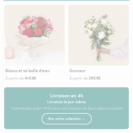
Bisous et sa bulle d'eau
Douceur
41€95
29€95
À partir de
À partir de
Livraison en 4h
Livraison le jour même
Commandez avant 17h00 pour une livraison de fleurs dans la journée
Voir notre collection →