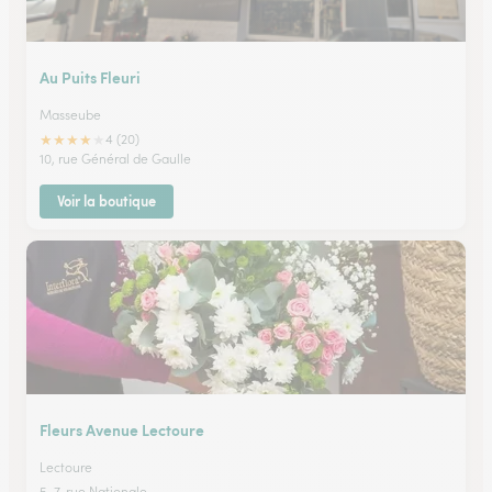
Au Puits Fleuri
Masseube
★
★
★
★
★
4 (20)
10, rue Général de Gaulle
Voir la boutique
Fleurs Avenue Lectoure
Lectoure
5-7, rue Nationale