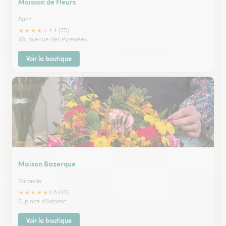
Moisson de Fleurs
Auch
★
★
★
★
★
4.4 (75)
40, avenue des Pyrénées
Voir la boutique
Maison Bazerque
Mirande
★
★
★
★
★
4.8 (43)
6, place d'Astarac
Voir la boutique