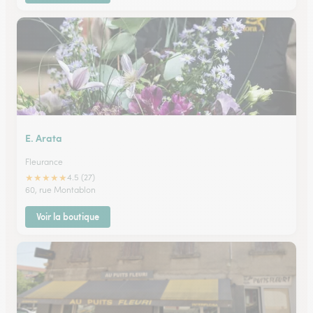
E. Arata
Fleurance
★
★
★
★
★
4.5 (27)
60, rue Montablon
Voir la boutique