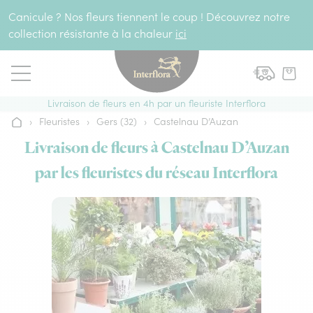
Aller au contenu
Canicule ? Nos fleurs tiennent le coup ! Découvrez notre
collection résistante à la chaleur
ici
Livraison de fleurs en 4h par un fleuriste Interflora
›
Fleuristes
›
Gers (32)
›
Castelnau D’Auzan
Accueil
Livraison de fleurs à Castelnau D’Auzan
par les fleuristes du réseau Interflora