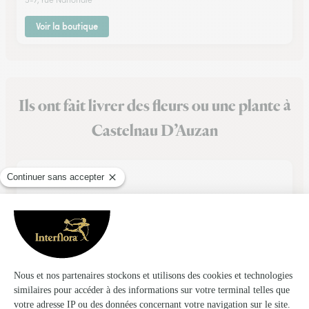
Voir la boutique
Ils ont fait livrer des fleurs ou une plante à
Castelnau D’Auzan
★
★
★
★
★
Ok y’a du choix
Ok , il y a du choix par contre un peu trop d’options payante
proposée au moment de la commande .
19/03/2026