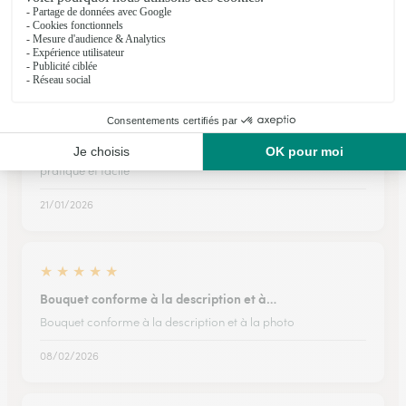
Bel arrangement
07/05/2026
★
★
★
★
★
pratique et facile
pratique et facile
21/01/2026
★
★
★
★
★
Bouquet conforme à la description et à…
Bouquet conforme à la description et à la photo
08/02/2026