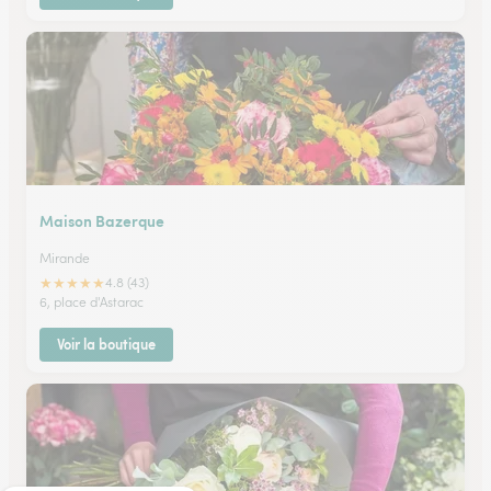
Maison Bazerque
Mirande
★
★
★
★
★
4.8 (43)
6, place d'Astarac
Voir la boutique