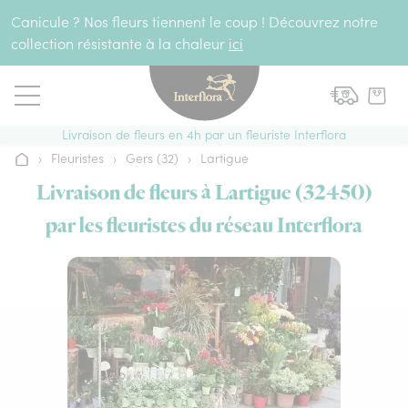
Aller au contenu
Canicule ? Nos fleurs tiennent le coup ! Découvrez notre
collection résistante à la chaleur
ici
Livraison de fleurs en 4h par un fleuriste Interflora
›
Fleuristes
›
Gers (32)
›
Lartigue
Accueil
Livraison de fleurs à Lartigue (32450)
par les fleuristes du réseau Interflora