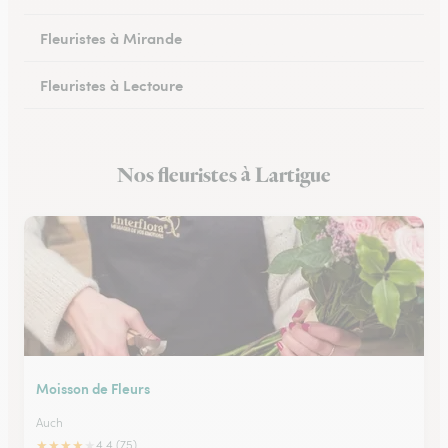
Fleuristes à Mirande
Fleuristes à Lectoure
Fleuristes à Masseube
Nos fleuristes à Lartigue
Fleuristes à Saint-Clar
Moisson de Fleurs
Auch
★
★
★
★
★
4.4 (75)