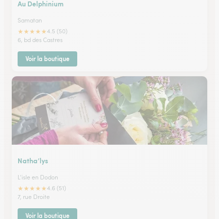
Au Delphinium
Samatan
★
★
★
★
★
4.5 (50)
6, bd des Castres
Voir la boutique
Natha’lys
L'isle en Dodon
★
★
★
★
★
4.6 (51)
7, rue Droite
Voir la boutique