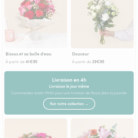
Bisous et sa bulle d'eau
Douceur
41€95
29€95
À partir de
À partir de
Livraison en 4h
Livraison le jour même
Commandez avant 17h00 pour une livraison de fleurs dans la journée
Voir notre collection →