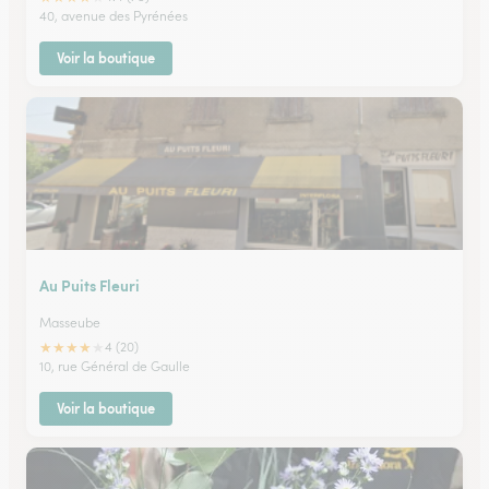
40, avenue des Pyrénées
Voir la boutique
Au Puits Fleuri
Masseube
★
★
★
★
★
4 (20)
10, rue Général de Gaulle
Voir la boutique