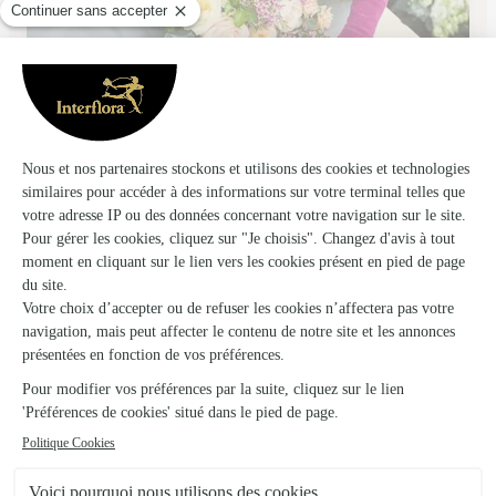
Au Bouquet, Philippe Blain
Mauvezin
★
★
★
★
★
4.9 (49)
10, rue de la République
Voir la boutique
Ils ont fait livrer des fleurs ou une plante à
Lartigue
★
★
★
★
★
Très bien