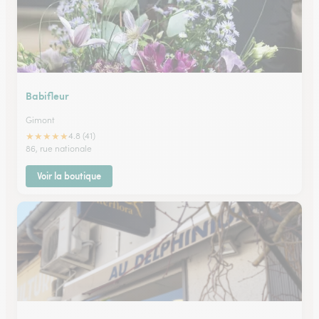
Babifleur
Gimont
★
★
★
★
★
4.8 (41)
86, rue nationale
Voir la boutique