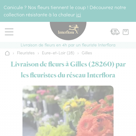
Aller au contenu
Canicule ? Nos fleurs tiennent le coup ! Découvrez notre
collection résistante à la chaleur
ici
Livraison de fleurs en 4h par un fleuriste Interflora
›
Fleuristes
›
Eure-et-Loir (28)
›
Gilles
Accueil
Livraison de fleurs à Gilles (28260) par
les fleuristes du réseau Interflora