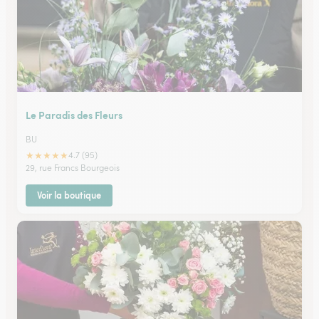
Le Paradis des Fleurs
BU
★
★
★
★
★
4.7 (95)
29, rue Francs Bourgeois
Voir la boutique