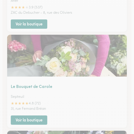
Anet
★
★
★
★
★
3.9 (537)
ZAC du Debucher - 8, rue des Oliviers
Voir la boutique
Le Bouquet de Carole
Septeuil
★
★
★
★
★
4.8 (72)
31, rue Fernand Bréan
Voir la boutique