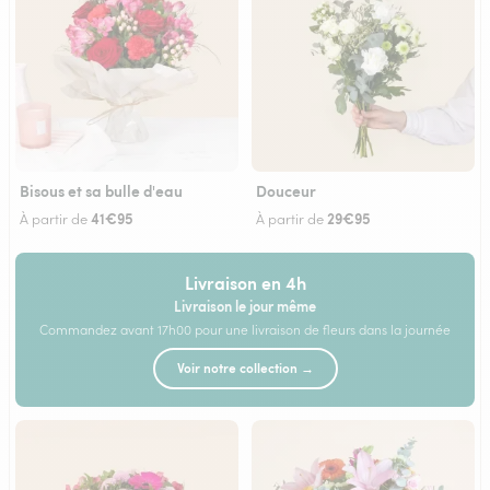
Bisous et sa bulle d'eau
Douceur
41€95
29€95
À partir de
À partir de
Livraison en 4h
Livraison le jour même
Commandez avant 17h00 pour une livraison de fleurs dans la journée
Voir notre collection →