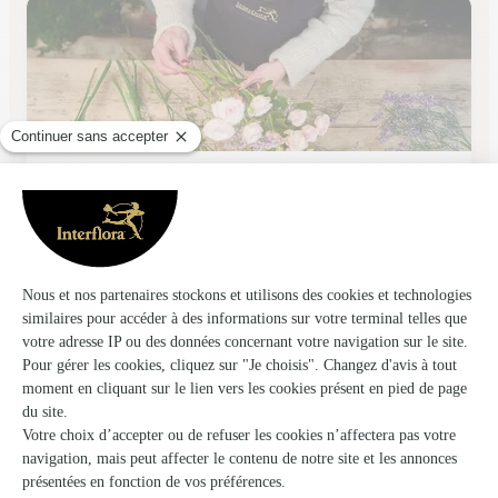
Idees Florales
Limay
★
★
★
★
★
4.2 (112)
35 rue de Paris
Voir la boutique