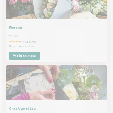
Florever
Vernon
★
★
★
★
★
4.3 (376)
6, avenue de Rouen
Voir la boutique
Chez Ugo et Lea