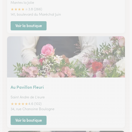
Mantes la Jolie
★
★
★
★
★
3.8 (266)
141, boulevard du Maréchal Juin
Voir la boutique
Au Pavillon Fleuri
Saint Andre de L'eure
★
★
★
★
★
4.6 (102)
34, rue Chanoine Boulogne
Voir la boutique