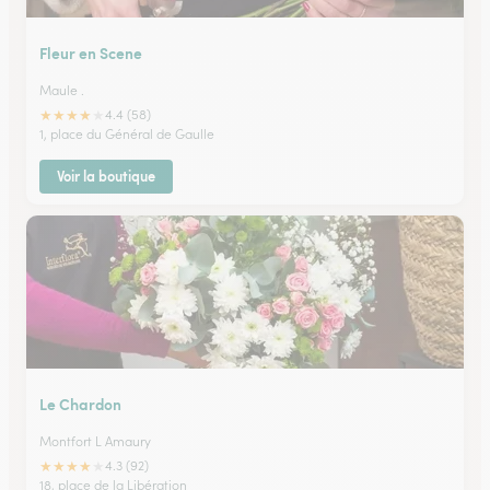
Fleur en Scene
Maule .
★
★
★
★
★
4.4 (58)
1, place du Général de Gaulle
Voir la boutique
Le Chardon
Montfort L Amaury
★
★
★
★
★
4.3 (92)
18, place de la Libération