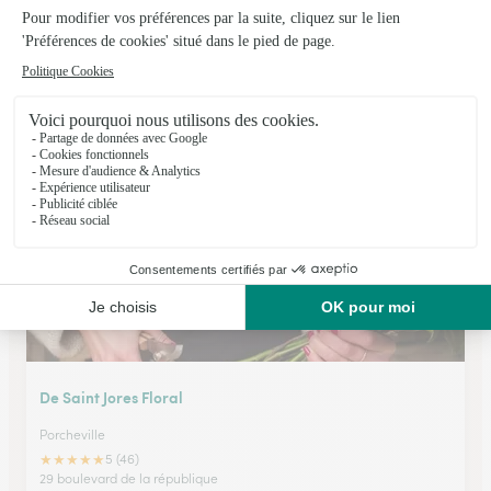
Atelier des Fleurs
Gambais
★
★
★
★
★
4.5 (24)
25 bis rue de goupigny
Voir la boutique
De Saint Jores Floral
Porcheville
★
★
★
★
★
5 (46)
29 boulevard de la république