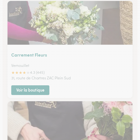
Carrement Fleurs
Vernouillet
★
★
★
★
★
4.3 (445)
31, route de Chartres ZAC Plein Sud
Voir la boutique