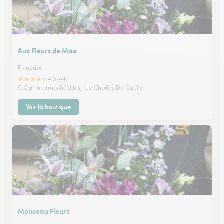
Aux Fleurs de Mae
Freneuse
★
★
★
★
★
4.3 (44)
C.Cial Intermaché 2 bis, rue Charles De Gaulle
Voir la boutique
Monceau Fleurs