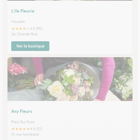
L’ile Fleurie
Houdan
★
★
★
★
★
3.5 (90)
34, Grande Rue
Voir la boutique
Any Fleurs
Pacy Sur Eure
★
★
★
★
★
4.9 (51)
71, rue Isambard