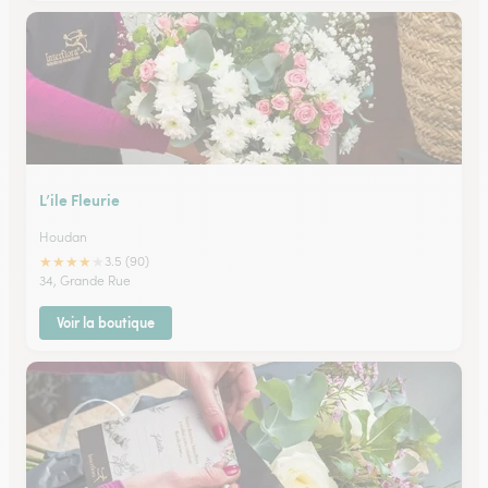
L’ile Fleurie
Houdan
★
★
★
★
★
3.5 (90)
34, Grande Rue
Voir la boutique