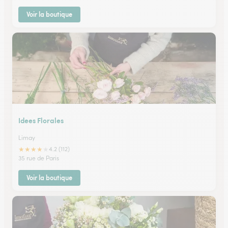
Voir la boutique
Idees Florales
Limay
★
★
★
★
★
4.2 (112)
35 rue de Paris
Voir la boutique