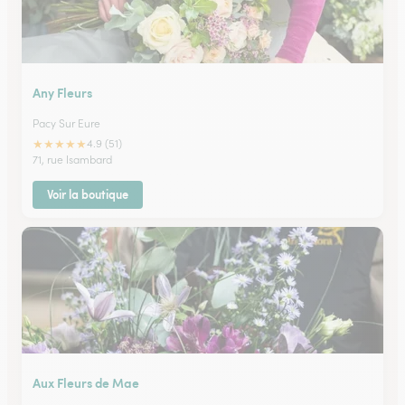
Any Fleurs
Pacy Sur Eure
★
★
★
★
★
4.9 (51)
71, rue Isambard
Voir la boutique
Aux Fleurs de Mae