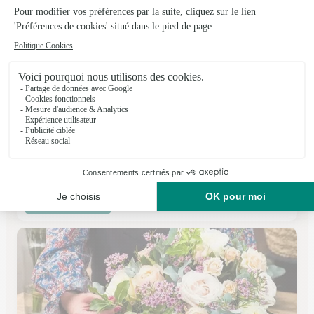
De Saint Jores Floral
Porcheville
★
★
★
★
★
5 (46)
29 boulevard de la république
Voir la boutique