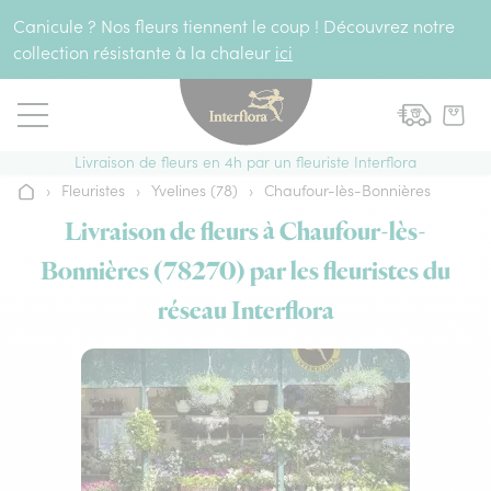
Aller au contenu
Canicule ? Nos fleurs tiennent le coup ! Découvrez notre
collection résistante à la chaleur
ici
Livraison de fleurs en 4h par un fleuriste Interflora
›
Fleuristes
›
Yvelines (78)
›
Chaufour-lès-Bonnières
Accueil
Livraison de fleurs à Chaufour-lès-
Bonnières (78270) par les fleuristes du
réseau Interflora