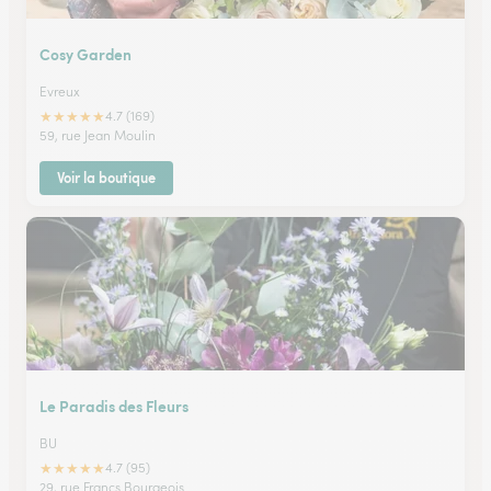
Cosy Garden
Evreux
★
★
★
★
★
4.7 (169)
59, rue Jean Moulin
Voir la boutique
Le Paradis des Fleurs
BU
★
★
★
★
★
4.7 (95)
29, rue Francs Bourgeois