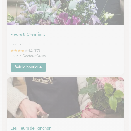
Fleurs & Creations
Evreux
★
★
★
★
★
4.2 (117)
58, rue Docteur Oursel
Voir la boutique
Les Fleurs de Fanchon