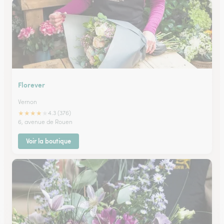
Florever
Vernon
★
★
★
★
★
4.3 (376)
6, avenue de Rouen
Voir la boutique