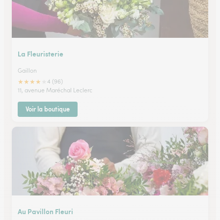
La Fleuristerie
Gaillon
★
★
★
★
★
4 (96)
11, avenue Maréchal Leclerc
Voir la boutique
Au Pavillon Fleuri