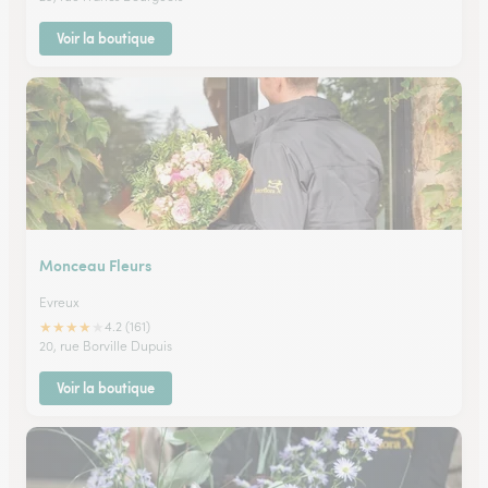
Voir la boutique
Monceau Fleurs
Evreux
★
★
★
★
★
4.2 (161)
20, rue Borville Dupuis
Voir la boutique