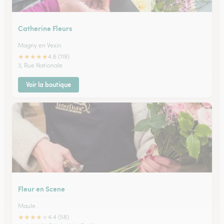
Catherine Fleurs
Magny en Vexin
★
★
★
★
★
4.6 (119)
3, Rue Nationale
Voir la boutique
Fleur en Scene
Maule .
★
★
★
★
★
4.4 (58)