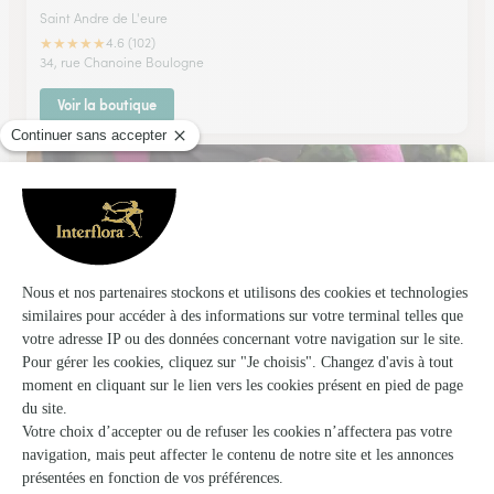
Saint Andre de L'eure
★
★
★
★
★
4.6 (102)
34, rue Chanoine Boulogne
Voir la boutique
Le Bouquet de Carole
Septeuil
★
★
★
★
★
4.8 (72)
31, rue Fernand Bréan
Voir la boutique