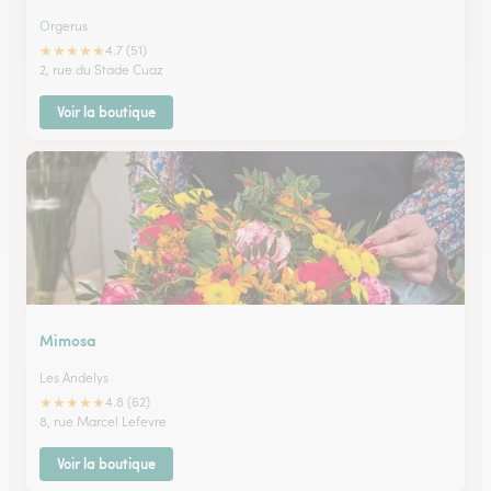
Orgerus
★
★
★
★
★
4.7 (51)
2, rue du Stade Cuaz
Voir la boutique
Mimosa
Les Andelys
★
★
★
★
★
4.8 (62)
8, rue Marcel Lefevre
Voir la boutique