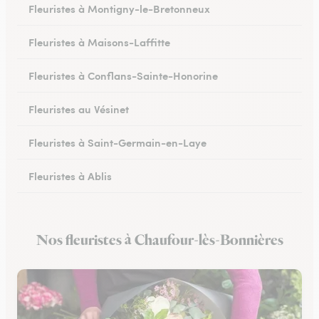
Fleuristes à Montigny-le-Bretonneux
Fleuristes à Maisons-Laffitte
Fleuristes à Conflans-Sainte-Honorine
Fleuristes au Vésinet
Fleuristes à Saint-Germain-en-Laye
Fleuristes à Ablis
Fleuristes à Limay
Nos fleuristes à Chaufour-lès-Bonnières
Fleuristes à Villepreux