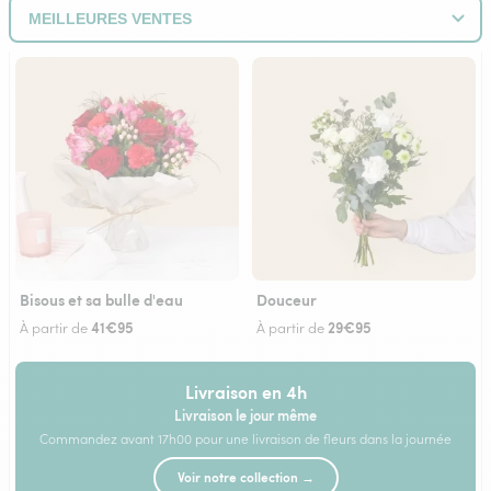
Bisous et sa bulle d'eau
Douceur
41€95
29€95
À partir de
À partir de
Livraison en 4h
Livraison le jour même
Commandez avant 17h00 pour une livraison de fleurs dans la journée
Voir notre collection →