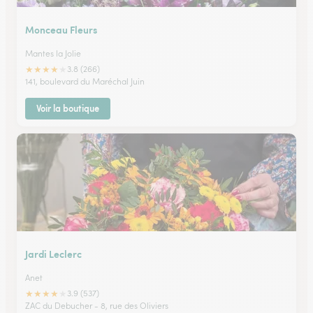
Monceau Fleurs
Mantes la Jolie
★
★
★
★
★
3.8 (266)
141, boulevard du Maréchal Juin
Voir la boutique
Jardi Leclerc
Anet
★
★
★
★
★
3.9 (537)
ZAC du Debucher - 8, rue des Oliviers