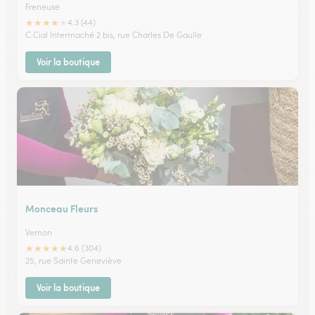
Freneuse
★
★
★
★
★
4.3 (44)
C.Cial Intermaché 2 bis, rue Charles De Gaulle
Voir la boutique
Monceau Fleurs
Vernon
★
★
★
★
★
4.6 (304)
25, rue Sainte Geneviève
Voir la boutique