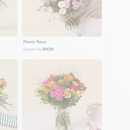
Plaisir fleuri
36€95
À partir de