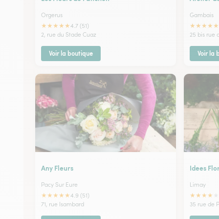
Orgerus
Gambais
★
★
★
★
★
★
★
★
★
★
4.7 (51)
2, rue du Stade Cuaz
25 bis rue
Voir la boutique
Voir la
Any Fleurs
Idees Flo
Pacy Sur Eure
Limay
★
★
★
★
★
★
★
★
★
★
4.9 (51)
71, rue Isambard
35 rue de P