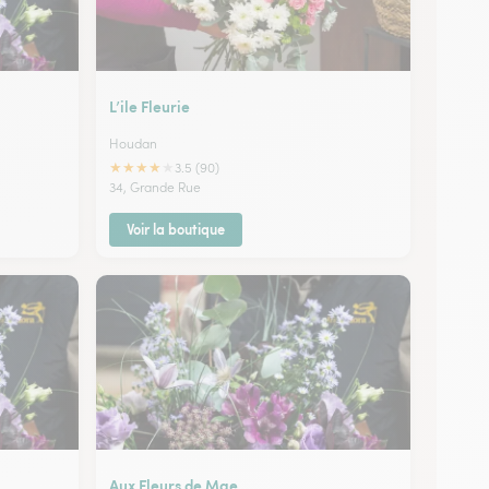
L’ile Fleurie
Houdan
★
★
★
★
★
3.5 (90)
34, Grande Rue
Voir la boutique
Aux Fleurs de Mae