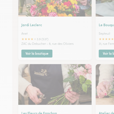
Jardi Leclerc
Le Bouqu
Anet
Septeuil
★
★
★
★
★
★
★
★
★
★
3.9 (537)
ZAC du Debucher - 8, rue des Oliviers
31, rue Fe
Voir la boutique
Voir la
Les Fleurs de Fanchon
Atelier d