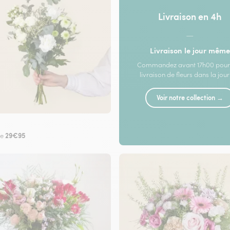
Livraison en 4h
—
Livraison le jour même
Commandez avant 17h00 pour
livraison de fleurs dans la jou
Voir notre collection →
29€95
de