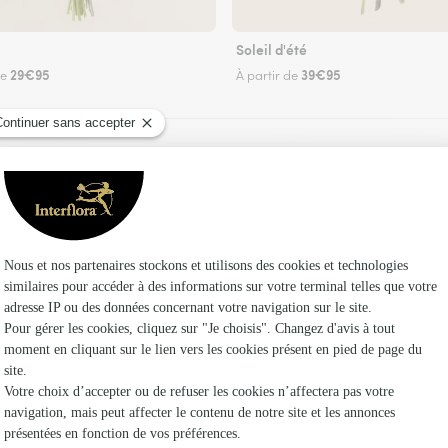
Soleil d'été
29€95
39€95
de
À partir de
Faire livrer des fleurs
 fleuriste Interflora au Mesnil-Simon et dans s
Les fle
Fleuristes 
Fleuristes