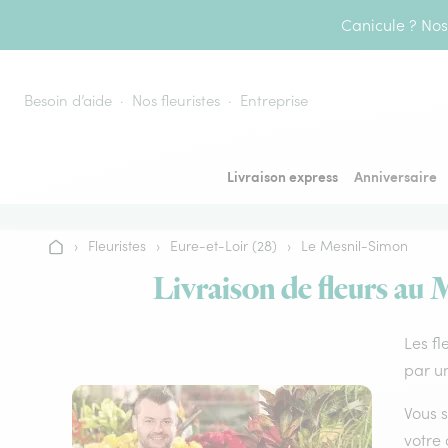
Aller au contenu
Canicule ? Nos 
Besoin d’aide
Nos fleuristes
Entreprise
Livraison express
Anniversaire
›
Fleuristes
›
Eure-et-Loir (28)
›
Le Mesnil-Simon
Accueil
Livraison de fleurs au 
Les fl
par un
Vous s
votre 