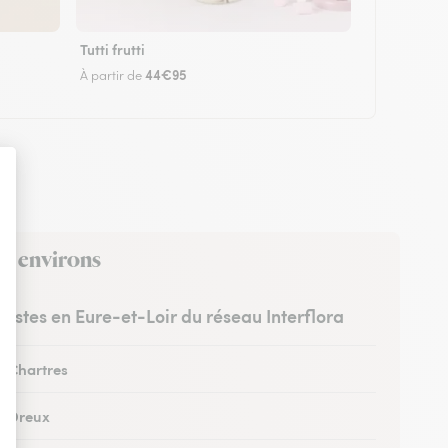
Tutti frutti
44€95
À partir de
es environs
uristes en Eure-et-Loir du réseau Interflora
à Chartres
 à Dreux