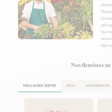
destin
fleuri
livrai
afin q
leur 
renouv
des co
Nos fleuristes au
MEILLEURES VENTES
DEUIL
ANNIVERSAIRE