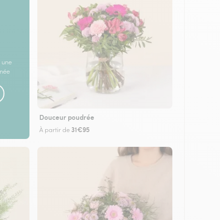
 une
rnée
Douceur poudrée
31€95
À partir de