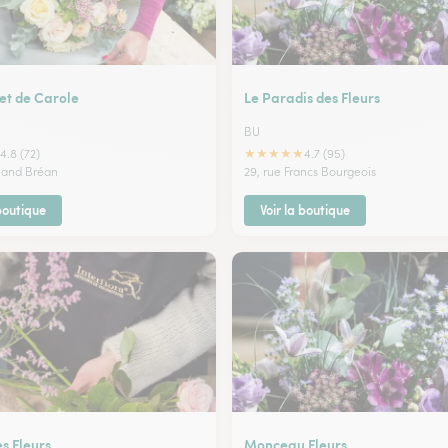
et de Carole
Le Paradis des Fleurs
BU
★
★
★
★
★
4.8 (72)
4.7 (95)
rnand Bréan
29, rue Francs Bourgeois
 boutique
Voir la boutique
es Fleurs
Monceau Fleurs