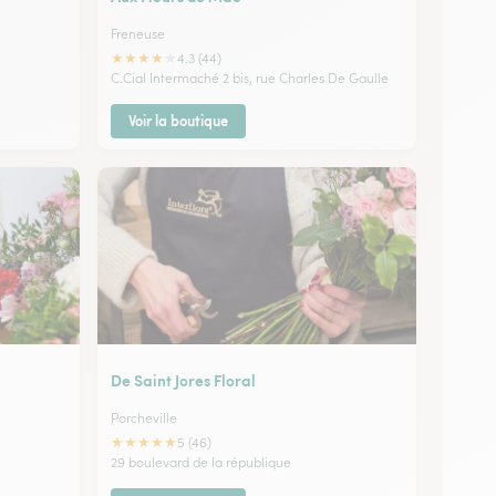
Freneuse
★
★
★
★
★
4.3 (44)
C.Cial Intermaché 2 bis, rue Charles De Gaulle
Voir la boutique
De Saint Jores Floral
Porcheville
★
★
★
★
★
5 (46)
29 boulevard de la république