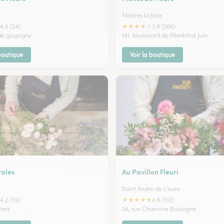
Mantes la Jolie
★
★
★
★
★
4.5 (24)
3.8 (266)
 de goupigny
141, boulevard du Maréchal Juin
 boutique
Voir la boutique
rales
Au Pavillon Fleuri
Saint Andre de L'eure
★
★
★
★
★
4.2 (112)
4.6 (102)
aris
34, rue Chanoine Boulogne