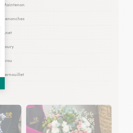
 à Maintenon
 à Senonches
à Anet
à Toury
à Brou
à Vernouillet
 à Saint-Lubin-des-Joncherets
à Lucé