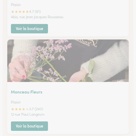
Plaisir
★
★
★
★
★
4.7 (61)
4bis, rue Jean Jacques Rousseau
Voir la boutique
Monceau Fleurs
Plaisir
★
★
★
★
★
3.7 (240)
12 rue Paul Langevin
Voir la boutique