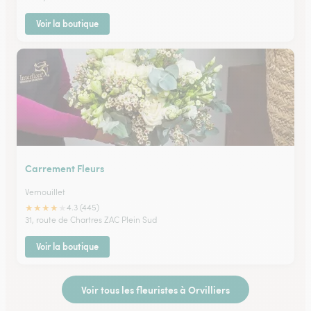
Voir la boutique
Carrement Fleurs
Vernouillet
★
★
★
★
★
4.3 (445)
31, route de Chartres ZAC Plein Sud
Voir la boutique
Voir tous les fleuristes à Orvilliers