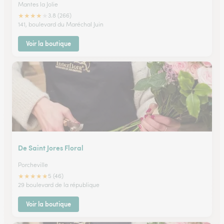
Mantes la Jolie
★
★
★
★
★
3.8 (266)
141, boulevard du Maréchal Juin
Voir la boutique
De Saint Jores Floral
Porcheville
★
★
★
★
★
5 (46)
29 boulevard de la république
Voir la boutique