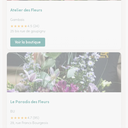
Atelier des Fleurs
Gambais
★
★
★
★
★
4.5 (24)
25 bis rue de goupigny
Voir la boutique
Le Paradis des Fleurs
BU
★
★
★
★
★
4.7 (95)
29, rue Francs Bourgeois