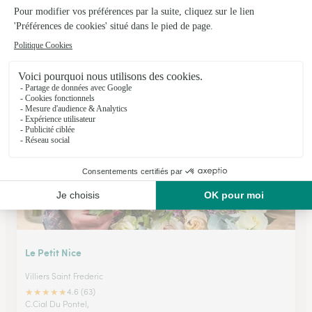
Idees Florales
Limay
★
★
★
★
★
4.2 (112)
35 rue de Paris
Voir la boutique
Le Petit Nice
Villiers Saint Frederic
★
★
★
★
★
4.6 (63)
C.Cial Du Pontel,