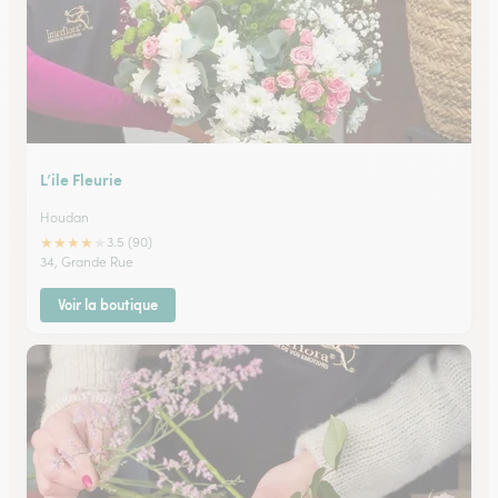
L’ile Fleurie
Houdan
★
★
★
★
★
3.5 (90)
34, Grande Rue
Voir la boutique