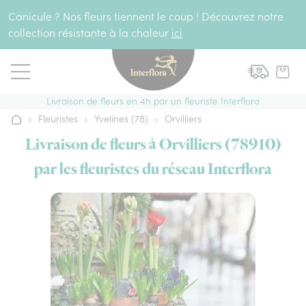
Aller au contenu
Canicule ? Nos fleurs tiennent le coup ! Découvrez notre
collection résistante à la chaleur
ici
Livraison de fleurs en 4h par un fleuriste Interflora
›
Fleuristes
›
Yvelines (78)
›
Orvilliers
Accueil
Livraison de fleurs à Orvilliers (78910)
par les fleuristes du réseau Interflora