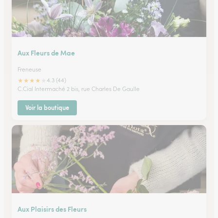
Aux Fleurs de Mae
Freneuse
★
★
★
★
★
4.3 (44)
C.Cial Intermaché 2 bis, rue Charles De Gaulle
Voir la boutique
Aux Plaisirs des Fleurs