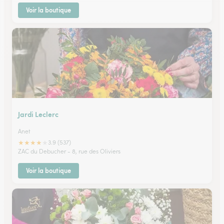
Voir la boutique
Jardi Leclerc
Anet
★
★
★
★
★
3.9 (537)
ZAC du Debucher - 8, rue des Oliviers
Voir la boutique