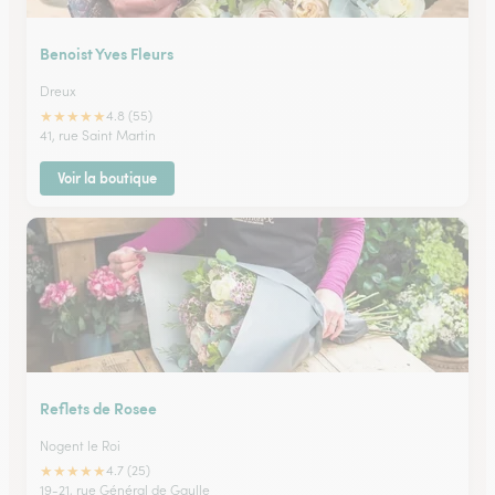
Benoist Yves Fleurs
Dreux
★
★
★
★
★
4.8 (55)
41, rue Saint Martin
Voir la boutique
Reflets de Rosee
Nogent le Roi
★
★
★
★
★
4.7 (25)
19-21, rue Général de Gaulle