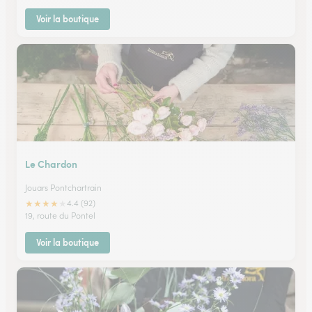
Voir la boutique
Le Chardon
Jouars Pontchartrain
★
★
★
★
★
4.4 (92)
19, route du Pontel
Voir la boutique