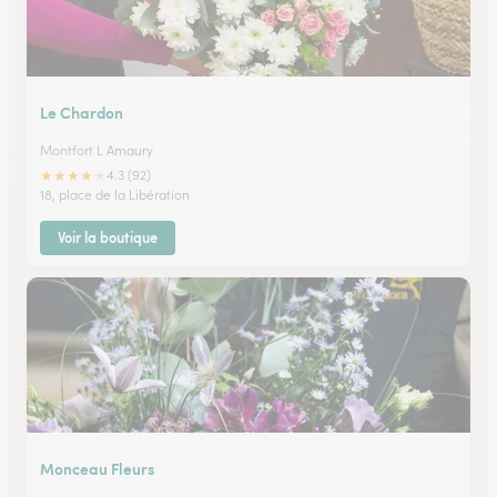
Le Chardon
Montfort L Amaury
★
★
★
★
★
4.3 (92)
18, place de la Libération
Voir la boutique
Monceau Fleurs