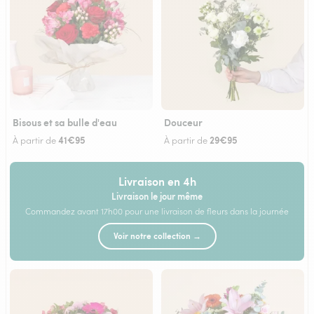
Bisous et sa bulle d'eau
Douceur
41€95
29€95
À partir de
À partir de
Livraison en 4h
Livraison le jour même
Commandez avant 17h00 pour une livraison de fleurs dans la journée
Voir notre collection →