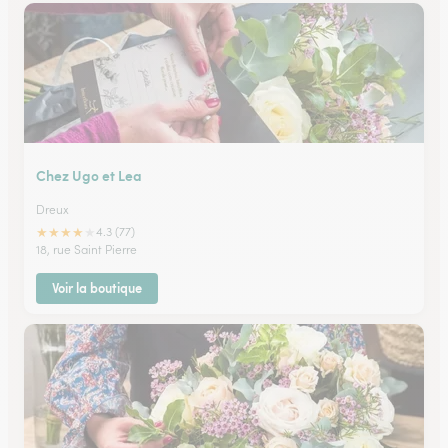
Chez Ugo et Lea
Dreux
★
★
★
★
★
4.3 (77)
18, rue Saint Pierre
Voir la boutique