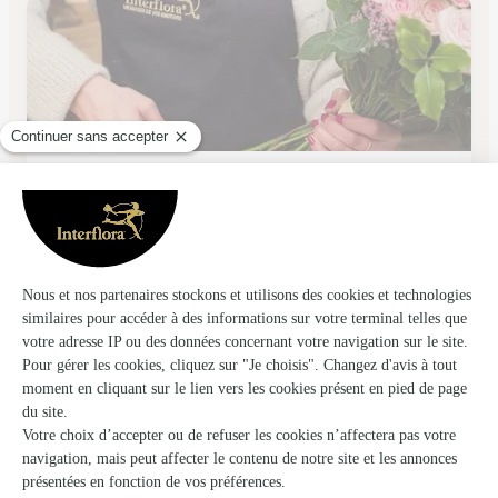
Fleur en Scene
Maule .
★
★
★
★
★
4.4 (58)
1, place du Général de Gaulle
Voir la boutique