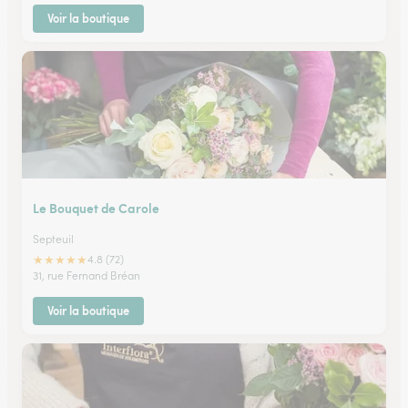
Voir la boutique
Le Bouquet de Carole
Septeuil
★
★
★
★
★
4.8 (72)
31, rue Fernand Bréan
Voir la boutique