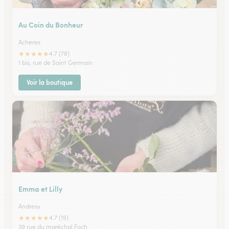
Au Coin du Bonheur
Acheres
★
★
★
★
★
4.7 (78)
1 bis, rue de Saint Germain
Voir la boutique
Emma et Lilly
Andresy
★
★
★
★
★
4.7 (19)
39 rue du maréchal Foch