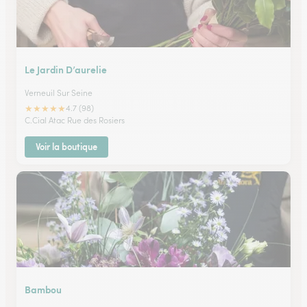
Le Jardin D’aurelie
Verneuil Sur Seine
★
★
★
★
★
4.7 (98)
C.Cial Atac Rue des Rosiers
Voir la boutique
Bambou