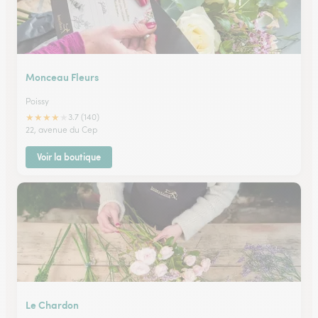
Monceau Fleurs
Poissy
★
★
★
★
★
3.7 (140)
22, avenue du Cep
Voir la boutique
Le Chardon