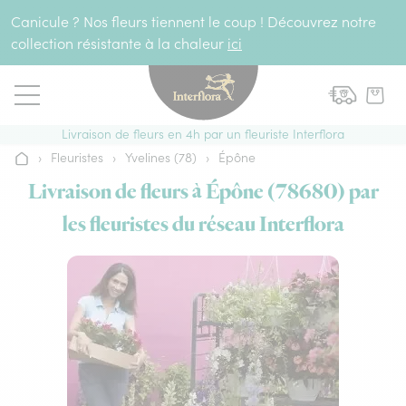
Aller au contenu
Canicule ? Nos fleurs tiennent le coup ! Découvrez notre
collection résistante à la chaleur
ici
Livraison de fleurs en 4h par un fleuriste Interflora
›
Fleuristes
›
Yvelines (78)
›
Épône
Accueil
Livraison de fleurs à Épône (78680) par
les fleuristes du réseau Interflora