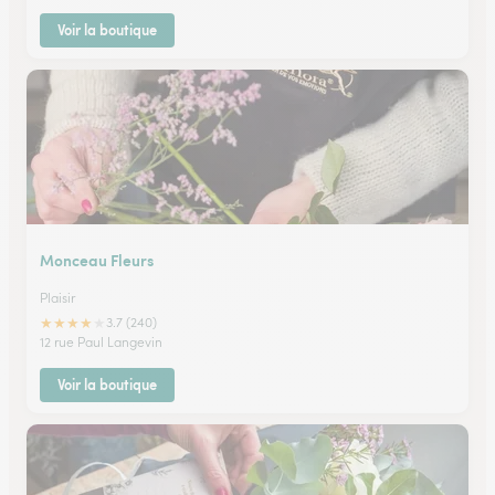
Voir la boutique
Monceau Fleurs
Plaisir
★
★
★
★
★
3.7 (240)
12 rue Paul Langevin
Voir la boutique