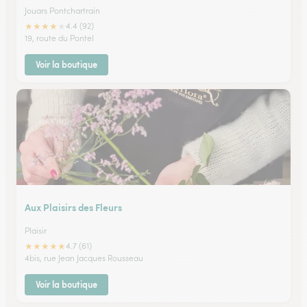
Jouars Pontchartrain
★
★
★
★
★
4.4 (92)
19, route du Pontel
Voir la boutique
Aux Plaisirs des Fleurs
Plaisir
★
★
★
★
★
4.7 (61)
4bis, rue Jean Jacques Rousseau
Voir la boutique