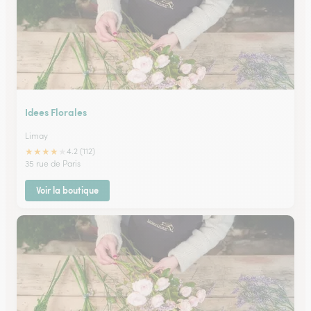
Idees Florales
Limay
★
★
★
★
★
4.2 (112)
35 rue de Paris
Voir la boutique