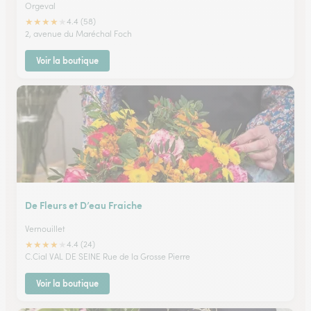
Orgeval
★
★
★
★
★
4.4 (58)
2, avenue du Maréchal Foch
Voir la boutique
De Fleurs et D’eau Fraiche
Vernouillet
★
★
★
★
★
4.4 (24)
C.Cial VAL DE SEINE Rue de la Grosse Pierre
Voir la boutique