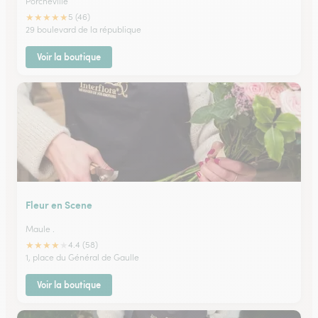
Porcheville
★
★
★
★
★
5 (46)
29 boulevard de la république
Voir la boutique
Fleur en Scene
Maule .
★
★
★
★
★
4.4 (58)
1, place du Général de Gaulle
Voir la boutique