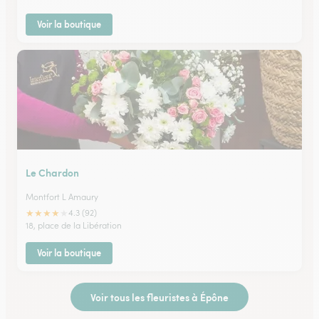
Voir la boutique
Le Chardon
Montfort L Amaury
★
★
★
★
★
4.3 (92)
18, place de la Libération
Voir la boutique
Voir tous les fleuristes à Épône