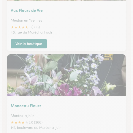
Aux Fleurs de Vie
Meulan en Yvelines
★
★
★
★
★
5 (306)
48, rue du Maréchal Foch
Voir la boutique
Monceau Fleurs
Mantes la Jolie
★
★
★
★
★
3.8 (266)
141, boulevard du Maréchal Juin