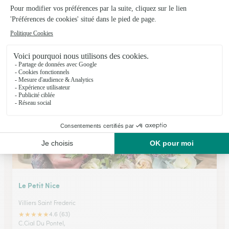
Les Fleurs de Fanchon
Orgerus
★
★
★
★
★
4.7 (51)
2, rue du Stade Cuaz
Voir la boutique
Le Petit Nice
Villiers Saint Frederic
★
★
★
★
★
4.6 (63)
C.Cial Du Pontel,