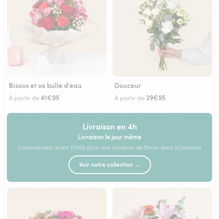
Bisous et sa bulle d'eau
Douceur
41€95
29€95
À partir de
À partir de
Livraison en 4h
Livraison le jour même
Commandez avant 17h00 pour une livraison de fleurs dans la journée
Voir notre collection →