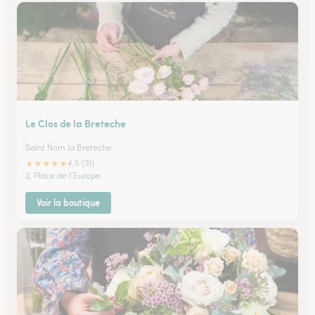
Le Clos de la Breteche
Saint Nom la Breteche
★
★
★
★
★
4.5 (31)
2, Place de l'Europe
Voir la boutique