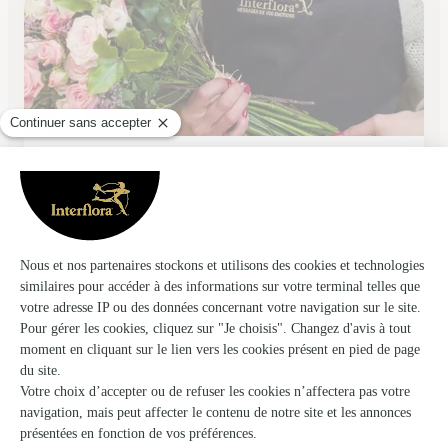
Triel Fleurs
Triel Sur Seine
★
★
★
★
★
4.3 (98)
16, rue du Pont
Voir la boutique