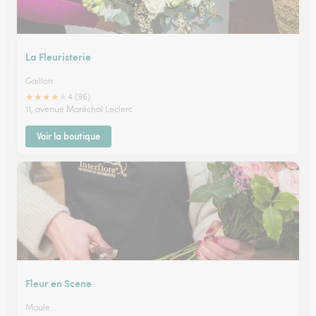
La Fleuristerie
Gaillon
★
★
★
★
★
4 (96)
11, avenue Maréchal Leclerc
Voir la boutique
Fleur en Scene
Maule .