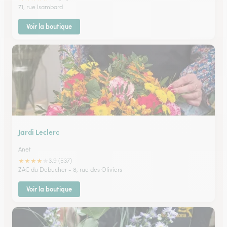
71, rue Isambard
Voir la boutique
Jardi Leclerc
Anet
★
★
★
★
★
3.9 (537)
ZAC du Debucher - 8, rue des Oliviers
Voir la boutique