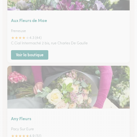
Aux Fleurs de Mae
Freneuse
★
★
★
★
★
4.3 (44)
C.Cial Intermaché 2 bis, rue Charles De Gaulle
Voir la boutique
Any Fleurs
Pacy Sur Eure
★
★
★
★
★
4.9 (51)