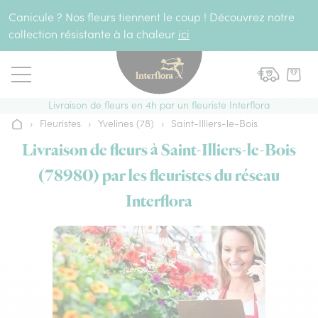
Aller au contenu
Canicule ? Nos fleurs tiennent le coup ! Découvrez notre
collection résistante à la chaleur
ici
Livraison de fleurs en 4h par un fleuriste Interflora
›
Fleuristes
›
Yvelines (78)
›
Saint-Illiers-le-Bois
Accueil
Livraison de fleurs à Saint-Illiers-le-Bois
(78980) par les fleuristes du réseau
Interflora