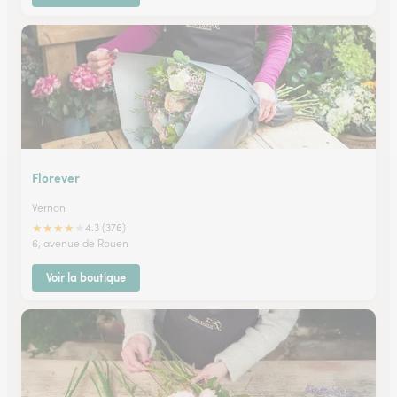
Florever
Vernon
★
★
★
★
★
4.3 (376)
6, avenue de Rouen
Voir la boutique