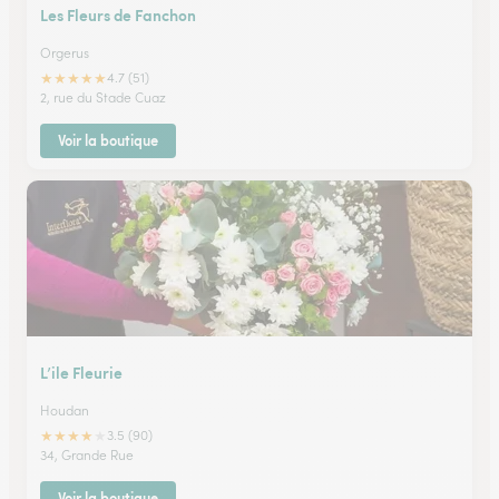
Les Fleurs de Fanchon
Orgerus
★
★
★
★
★
4.7 (51)
2, rue du Stade Cuaz
Voir la boutique
L’ile Fleurie
Houdan
★
★
★
★
★
3.5 (90)
34, Grande Rue
Voir la boutique