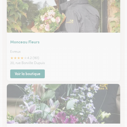
Monceau Fleurs
Evreux
★
★
★
★
★
4.2 (161)
20, rue Borville Dupuis
Voir la boutique