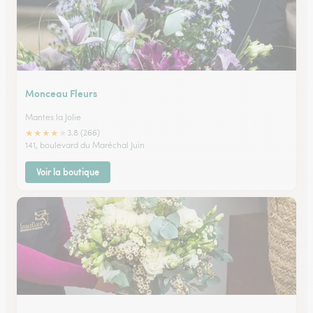
Monceau Fleurs
Mantes la Jolie
★
★
★
★
★
3.8 (266)
141, boulevard du Maréchal Juin
Voir la boutique