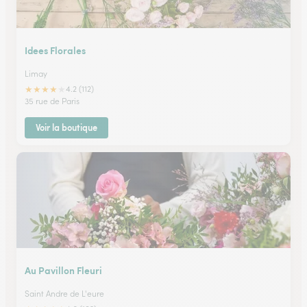
Idees Florales
Limay
★
★
★
★
★
4.2 (112)
35 rue de Paris
Voir la boutique
Au Pavillon Fleuri
Saint Andre de L'eure