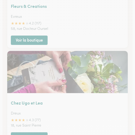
Fleurs & Creations
Evreux
★
★
★
★
★
4.2 (117)
58, rue Docteur Oursel
Voir la boutique
Chez Ugo et Lea
Dreux
★
★
★
★
★
4.3 (77)
18, rue Saint Pierre