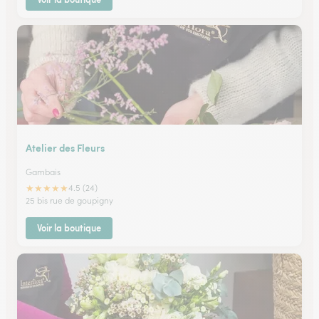
Atelier des Fleurs
Gambais
★
★
★
★
★
4.5 (24)
25 bis rue de goupigny
Voir la boutique