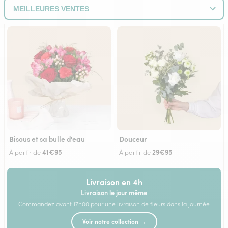
Bisous et sa bulle d'eau
Douceur
41€95
29€95
À partir de
À partir de
Livraison en 4h
Livraison le jour même
Commandez avant 17h00 pour une livraison de fleurs dans la journée
Voir notre collection →