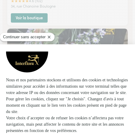
★
★
★
★
★
4.6 (102)
34, rue Chanoine Boulogne
Voir la boutique
Le Paradis des Fleurs
BU
★
★
★
★
★
4.7 (95)
29, rue Francs Bourgeois
Voir la boutique