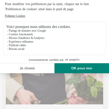
De Saint Jores Floral
Porcheville
★
★
★
★
★
5 (46)
29 boulevard de la république
Voir la boutique