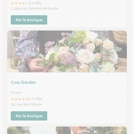
★
★
★
★
★
4.4 (58)
1, place du Général de Gaulle
Voir la boutique
Cosy Garden
Evreux
★
★
★
★
★
4.7 (169)
59, rue Jean Moulin
Voir la boutique