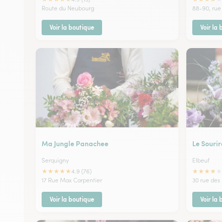
Route du Neubourg
88-90, rue
Voir la boutique
Voir la
Ma Jungle Panachee
Le Sourir
Serquigny
Elbeuf
★
★
★
★
★
★
★
★
★
★
4.9 (76)
17 Rue Max Carpentier
30 rue des
Voir la boutique
Voir la