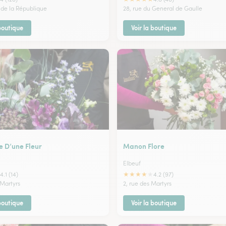
 de la République
28, rue du General de Gaulle
 boutique
Voir la boutique
e D’une Fleur
Manon Flore
Elbeuf
★
★
★
★
★
4.1 (14)
4.2 (97)
 Martyrs
2, rue des Martyrs
 boutique
Voir la boutique