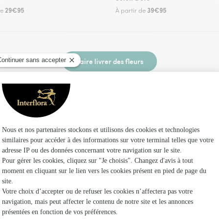
29€95
39€95
de
À partir de
Faire livrer des fleurs
uriste Interflora à Saint-Éloi-de-Fourques et da
Les f
Fleuristes
Fleuristes
Fleuristes