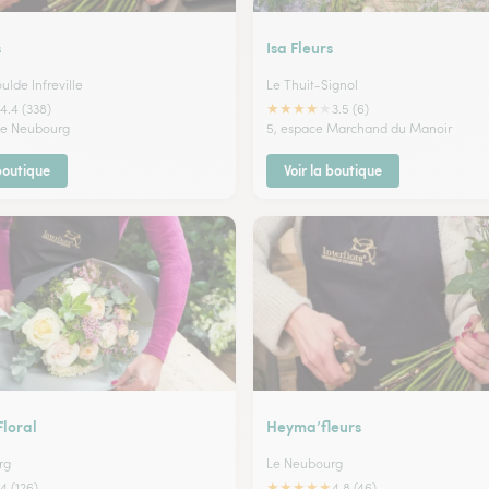
s
Isa Fleurs
lde Infreville
Le Thuit-Signol
★
★
★
★
★
4.4 (338)
3.5 (6)
de Neubourg
5, espace Marchand du Manoir
 boutique
Voir la boutique
Floral
Heyma’fleurs
rg
Le Neubourg
★
★
★
★
★
4 (126)
4.8 (46)