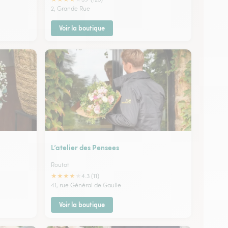
2, Grande Rue
Voir la boutique
L’atelier des Pensees
Routot
★
★
★
★
★
4.3 (11)
41, rue Général de Gaulle
Voir la boutique