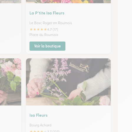
La P’tite Isa Fleurs
Le Bosc Roger en Roumois
★
★
★
★
★
4.7 (17)
Place du Roumois
Voir la boutique
Isa Fleurs
Bourg Achard
★
★
★
★
★
3.7 (123)