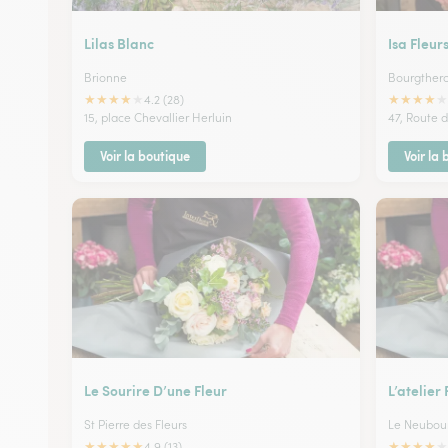
Lilas Blanc
Isa Fleur
Brionne
Bourgtherou
★
★
★
★
★
★
★
★
★
★
4.2 (28)
15, place Chevallier Herluin
47, Route 
Voir la boutique
Voir la
Le Sourire D’une Fleur
L’atelier 
St Pierre des Fleurs
Le Neubou
★
★
★
★
★
★
★
★
★
★
4.9 (13)