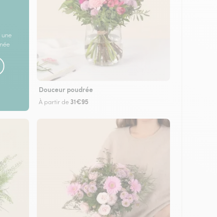
 une
rnée
Douceur poudrée
31€95
À partir de