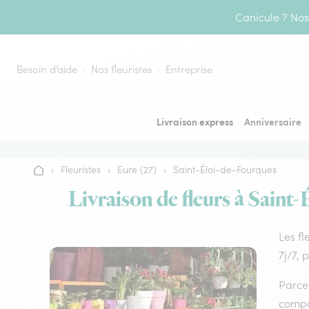
Aller au contenu
Canicule ? Nos 
Besoin d’aide
Nos fleuristes
Entreprise
Livraison express
Anniversaire
›
Fleuristes
›
Eure (27)
›
Saint-Éloi-de-Fourques
Accueil
Livraison de fleurs à Saint-
Les fl
7j/7, 
Parce 
compos