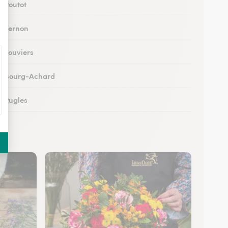
à Routot
 à Vernon
à Louviers
 à Bourg-Achard
à Rugles
à Breteuil
 à Brionne