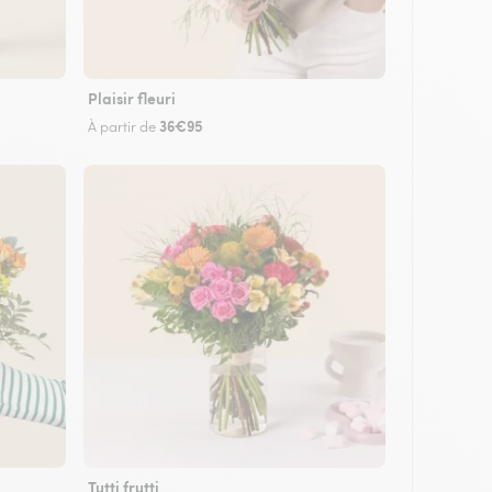
Plaisir fleuri
36€95
À partir de
Tutti frutti