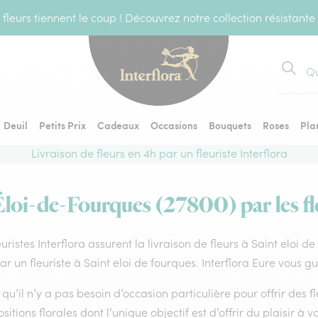
fleurs tiennent le coup ! Découvrez notre collection résistante
Recher
Deuil
Petits Prix
Cadeaux
Occasions
Bouquets
Roses
Pla
Livraison de fleurs en 4h par un fleuriste Interflora
Éloi-de-Fourques (27800) par les fl
euristes Interflora assurent la livraison de fleurs à Saint eloi 
par un fleuriste à Saint eloi de fourques. Interflora Eure vous g
qu’il n’y a pas besoin d’occasion particulière pour offrir des f
itions florales dont l’unique objectif est d’offrir du plaisir à v