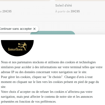
Soleil d'été
29€95
39€95
de
À partir de
Faire livrer des fleurs
z un fleuriste Interflora à Voires et dans ses e
Les fl
Fleuristes
Fleuristes
Fleuristes