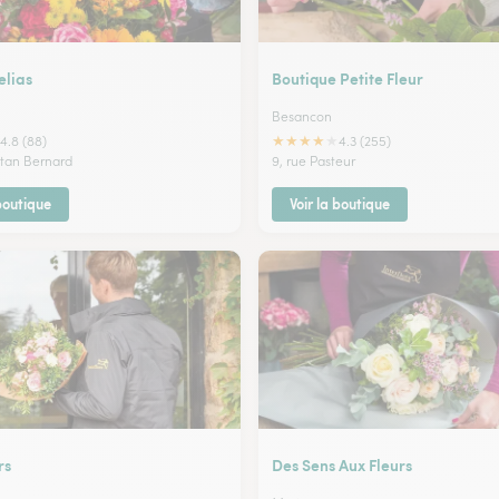
lias
Boutique Petite Fleur
Besancon
★
★
★
★
★
4.8 (88)
4.3 (255)
stan Bernard
9, rue Pasteur
 boutique
Voir la boutique
rs
Des Sens Aux Fleurs