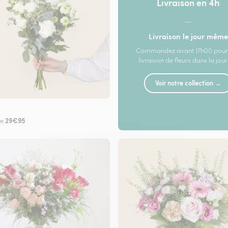
Livraison en 4h
—
Livraison le jour même
Commandez avant 17h00 pour
livraison de fleurs dans la jou
Voir notre collection →
29€95
de