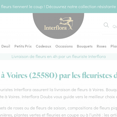
fleurs tiennent le coup ! Découvrez notre collection résistante
Recher
Deuil
Petits Prix
Cadeaux
Occasions
Bouquets
Roses
Pla
Livraison de fleurs en 4h par un fleuriste Interflora
 à Voires (25580) par les fleuristes 
euristes Interflora assurent la livraison de fleurs à Voires. Bouq
ste à Voires. Interflora Doubs vous guide vers le meilleur choix
ts de roses ou de fleurs de saison, compositions de fleurs piq
nières, plantes vertes et fleuries en coupe ou à l’unité : les ar