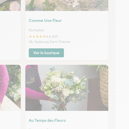
Comme Une Fleur
Pontarlier
★
★
★
★
★
4.6 (67)
39, faubourg Saint Etienne
Voir la boutique
Au Temps des Fleurs