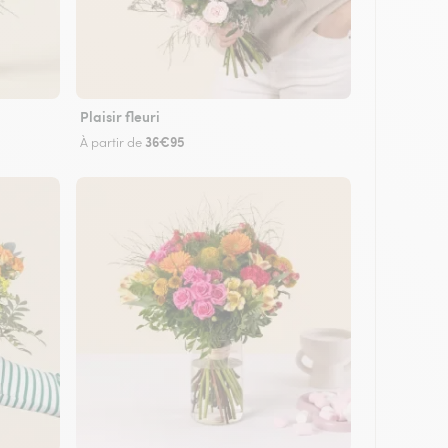
Plaisir fleuri
36€95
À partir de