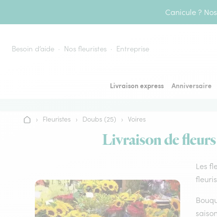
Aller au contenu
Canicule ? Nos 
Besoin d’aide
Nos fleuristes
Entreprise
Livraison express
Anniversaire
›
Fleuristes
›
Doubs (25)
›
Voires
Accueil
Livraison de fleurs
Les fl
fleuri
Bouque
saison