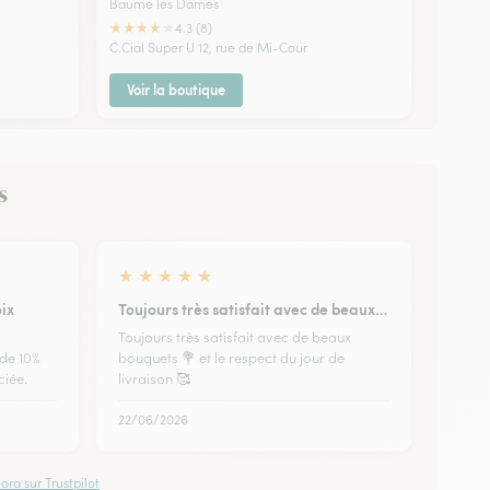
Baume les Dames
★
★
★
★
★
4.3 (8)
C.Cial Super U 12, rue de Mi-Cour
Voir la boutique
s
★
★
★
★
★
ix
Toujours très satisfait avec de beaux…
Toujours très satisfait avec de beaux
 de 10%
bouquets 💐 et le respect du jour de
ciée.
livraison 🥰
22/06/2026
ora sur Trustpilot