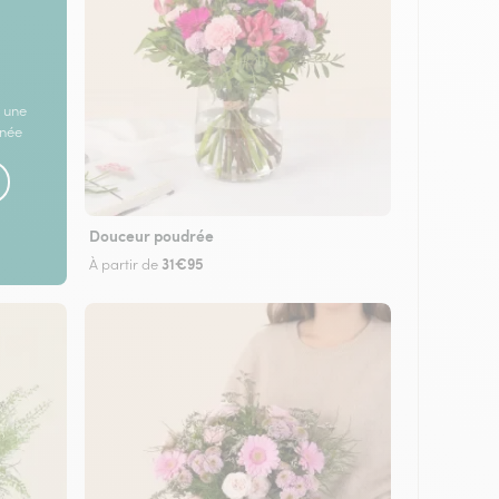
 une
rnée
Douceur poudrée
31€95
À partir de