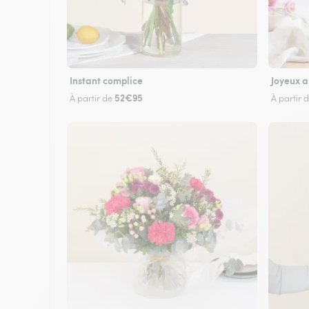
Instant complice
Joyeux a
52€95
À partir de
À partir 