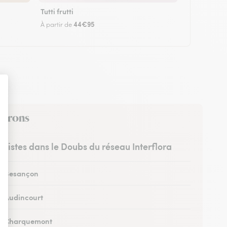
Tutti frutti
44€95
À partir de
nvirons
euristes dans le Doubs du réseau Interflora
 à Besançon
 à Audincourt
 à Charquemont