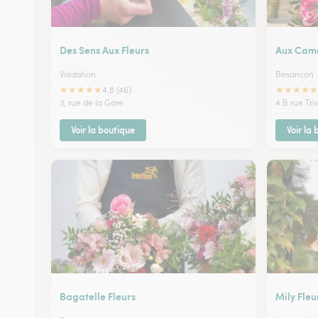
Des Sens Aux Fleurs
Aux Came
Valdahon
Besancon
★
★
★
★
★
★
★
★
★
★
4.8 (46)
3, rue de la Gare
4 B rue Tri
Voir la boutique
Voir la
Bagatelle Fleurs
Mily Fleu