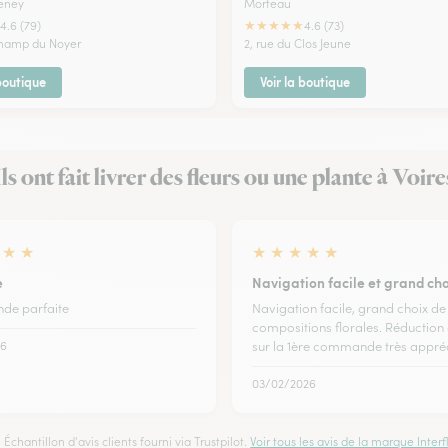
eney
Morteau
★
★
★
★
★
4.6 (79)
4.6 (73)
Champ du Noyer
2, rue du Clos Jeune
 boutique
Voir la boutique
Ils ont fait livrer des fleurs ou une plante à Voire
★
★
★
★
★
★
★
e
Navigation facile et grand cho
e parfaite
Navigation facile, grand choix de
compositions florales. Réduction
26
sur la 1ère commande très appré
03/02/2026
Échantillon d'avis clients fourni via Trustpilot.
Voir tous les avis de la marque Interfl