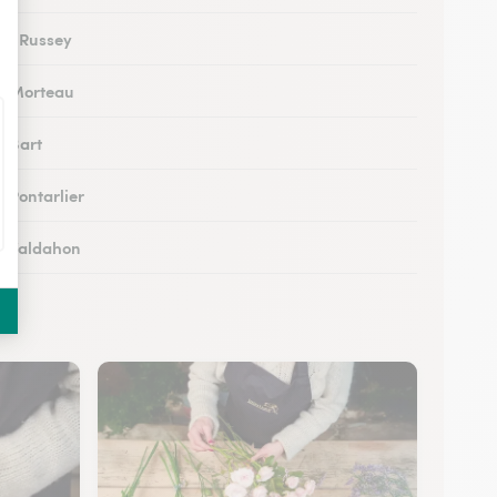
 au Russey
 à Morteau
à Bart
à Pontarlier
 à Valdahon
 à Rougemont
 à Avanne-Aveney