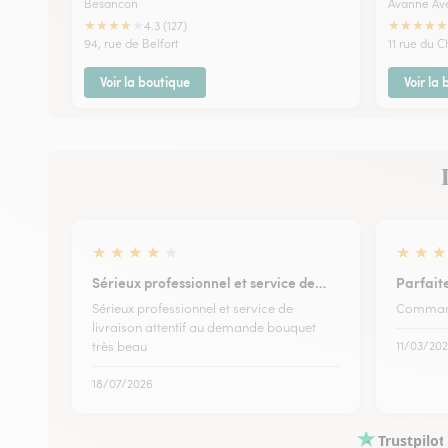
Besancon
Avanne Av
★
★
★
★
★
★
★
★
★
★
4.3 (127)
94, rue de Belfort
11 rue du 
Voir la boutique
Voir la
★
★
★
★
★
★
★
★
Sérieux professionnel et service de…
Parfait
Sérieux professionnel et service de
Command
livraison attentif au demande bouquet
très beau
11/03/20
18/07/2026
Trustpilot