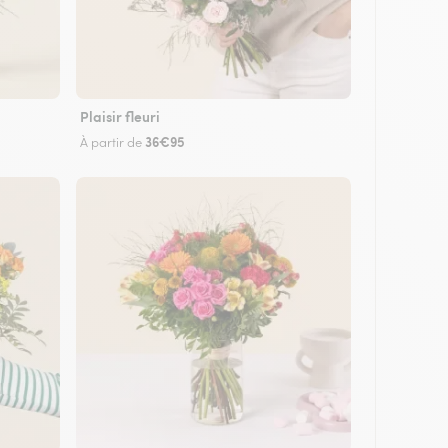
Plaisir fleuri
36€95
À partir de