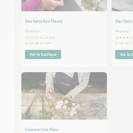
Des Sens Aux Fleurs
Des Sens 
Valdahon
Morteau
★
★
★
★
★
★
★
★
★
★
4.8 (46)
3, rue de la Gare
2, rue du C
Voir la boutique
Voir la
Comme Une Fleur