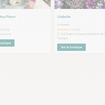
Aux Fleurs
Lilabulle
Le Russey
★
★
★
★
★
4.6 (73)
4.3 (12)
los Jeune
C. Cial Super U Avenue Maréchal de L
Tassigny
 boutique
Voir la boutique