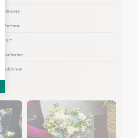
 au Russey
 à Morteau
à Bart
à Pontarlier
 à Valdahon
 à Rougemont
 à Avanne-Aveney