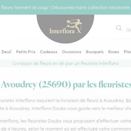
fleurs tiennent le coup ! Découvrez notre collection résistante
Recher
Deuil
Petits Prix
Cadeaux
Occasions
Bouquets
Roses
Pla
Livraison de fleurs en 4h par un fleuriste Interflora
à Avoudrey (25690) par les fleuristes
euristes Interflora assurent la livraison de fleurs à Avoudrey. B
ste à Avoudrey. Interflora Doubs vous guide vers le meilleur ch
nterflora, les fleuristes Doubs vous proposent d’effectuer votre 
 de 4 heures, selon le moment où est effectuée votre command