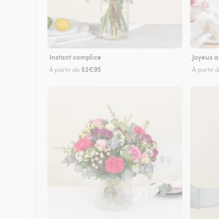
Instant complice
Joyeux a
52€95
À partir de
À partir 