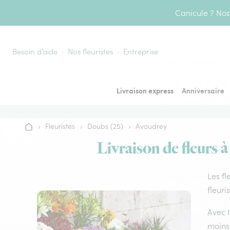
Aller au contenu
Canicule ? Nos 
Besoin d’aide
Nos fleuristes
Entreprise
Livraison express
Anniversaire
›
Fleuristes
›
Doubs (25)
›
Avoudrey
Accueil
Livraison de fleurs 
Les fl
fleuri
Avec I
moins