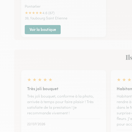
Pontarlier
★
★
★
★
★
4.6 (67)
39, faubourg Saint Etienne
Voir la boutique
Il
★
★
★
★
★
★
★
★
Très joli bouquet
Habitan
Très joli bouquet, conforme à la photo,
Habitant
arrivée à temps pour faire plaisir ! Très
rendre à
satisfaite de la prestation ! Je
dans le N
recommande vivement !
surprise 
fleurs. J
22/07/2026
pour acc