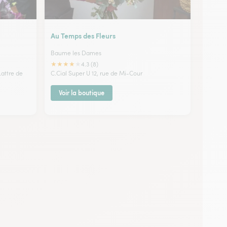
Au Temps des Fleurs
Baume les Dames
★
★
★
★
★
4.3 (8)
attre de
C.Cial Super U 12, rue de Mi-Cour
Voir la boutique