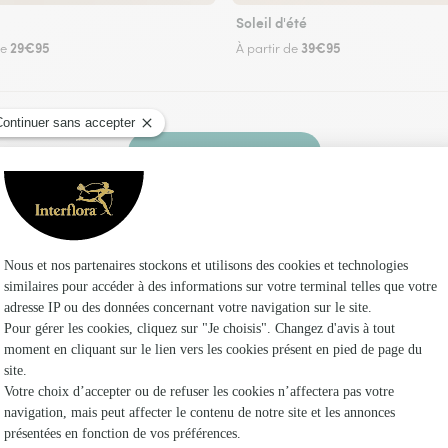
Soleil d'été
29€95
39€95
de
À partir de
Faire livrer des fleurs
 un fleuriste Interflora à Avoudrey et dans ses 
Les fl
Fleuristes
Fleuristes
Fleuristes