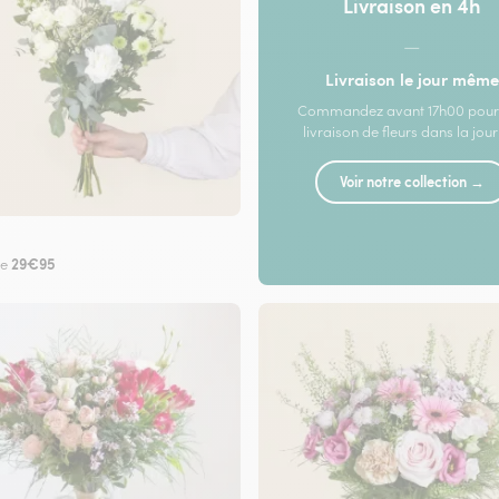
Livraison en 4h
—
Livraison le jour même
Commandez avant 17h00 pour
livraison de fleurs dans la jou
Voir notre collection →
29€95
de