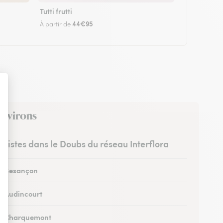
Tutti frutti
44€95
À partir de
environs
euristes dans le Doubs du réseau Interflora
 à Besançon
 à Audincourt
 à Charquemont