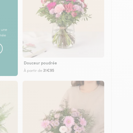
 une
rnée
Douceur poudrée
31€95
À partir de