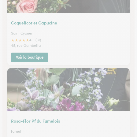
Coquelicot et Capucine
Saint Cyprien
★
★
★
★
★
4.5 (31)
48, rue Gambetta
Voir la boutique
Rosa-Flor Pf du Fumelois
Fumel