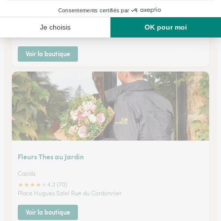
Montayral
★
★
★
★
★
4.7 (42)
place Pierre Caumont
Voir la boutique
Fleurs Thes au Jardin
Cazals
★
★
★
★
★
4.2 (70)
Place Hugues Salel Rue du Cordonnier
Voir la boutique