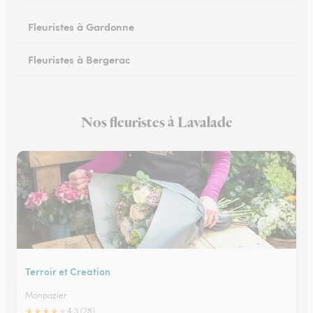
Fleuristes à Gardonne
Fleuristes à Bergerac
Fleuristes au Bugue
Nos fleuristes à Lavalade
Fleuristes à Eymet
Terroir et Creation
Monpazier
★
★
★
★
★
4.3 (28)