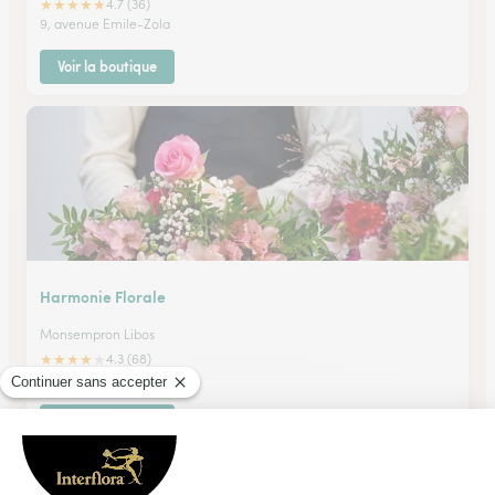
★
★
★
★
★
4.7 (36)
9, avenue Emile-Zola
Voir la boutique
Harmonie Florale
Monsempron Libos
★
★
★
★
★
4.3 (68)
13 place centrale
Voir la boutique