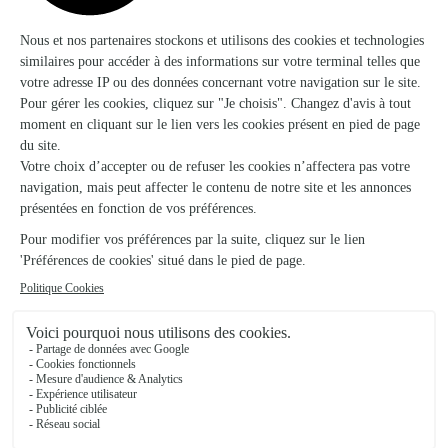
L’atelier Floral
Le Bugue
28 rue de la boétie
Voir la boutique
Etamine