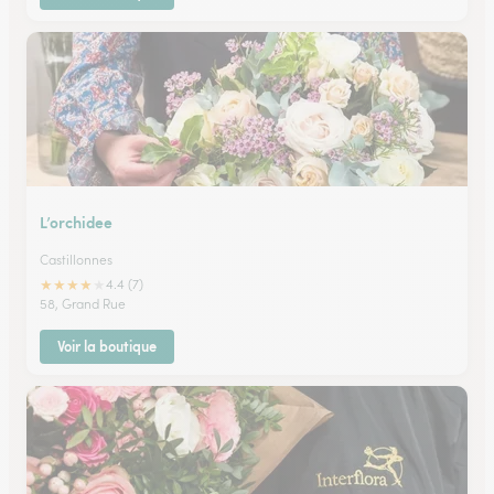
L’orchidee
Castillonnes
★
★
★
★
★
4.4 (7)
58, Grand Rue
Voir la boutique