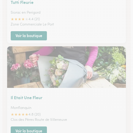
Tutti Fleurie
Siorac en Perigord
★
★
★
★
★
4.4 (21)
Zone Commerciale Le Port
Voir la boutique
Il Etait Une Fleur
Monflanquin
★
★
★
★
★
4.8 (20)
Clos des Pères Route de Villeneuve
Voir la boutique