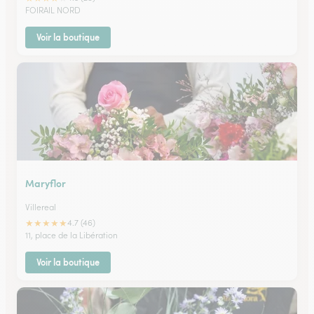
FOIRAIL NORD
Voir la boutique
Maryflor
Villereal
★
★
★
★
★
4.7 (46)
11, place de la Libération
Voir la boutique