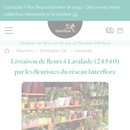
Aller au contenu
Canicule ? Nos fleurs tiennent le coup ! Découvrez notre
collection résistante à la chaleur
ici
Livraison de fleurs en 4h par un fleuriste Interflora
›
Fleuristes
›
Dordogne (24)
›
Lavalade
Accueil
Livraison de fleurs à Lavalade (24540)
par les fleuristes du réseau Interflora