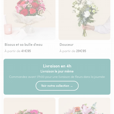
Bisous et sa bulle d'eau
Douceur
41€95
29€95
À partir de
À partir de
Livraison en 4h
Livraison le jour même
Commandez avant 17h00 pour une livraison de fleurs dans la journée
Voir notre collection →