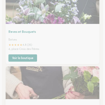
Reves et Bouquets
Belves
★
★
★
★
★
4.8 (35)
4, place Croix des Frères
Voir la boutique