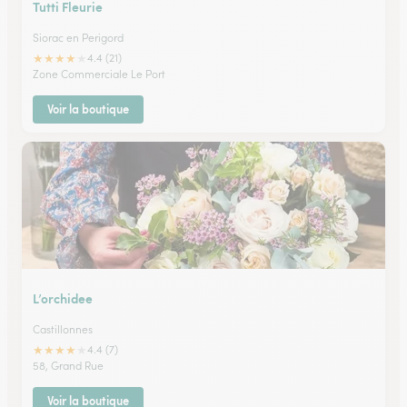
Tutti Fleurie
Siorac en Perigord
★
★
★
★
★
4.4 (21)
Zone Commerciale Le Port
Voir la boutique
L’orchidee
Castillonnes
★
★
★
★
★
4.4 (7)
58, Grand Rue
Voir la boutique