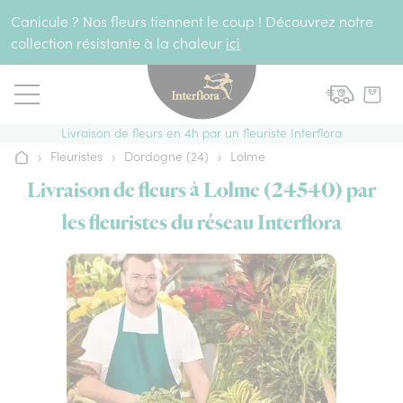
Aller au contenu
Canicule ? Nos fleurs tiennent le coup ! Découvrez notre
collection résistante à la chaleur
ici
Livraison de fleurs en 4h par un fleuriste Interflora
›
Fleuristes
›
Dordogne (24)
›
Lolme
Accueil
Livraison de fleurs à Lolme (24540) par
les fleuristes du réseau Interflora