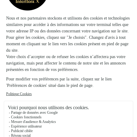
Harmonie Florale
Monsempron Libos
★
★
★
★
★
4.3 (68)
13 place centrale
Voir la boutique
Etamine