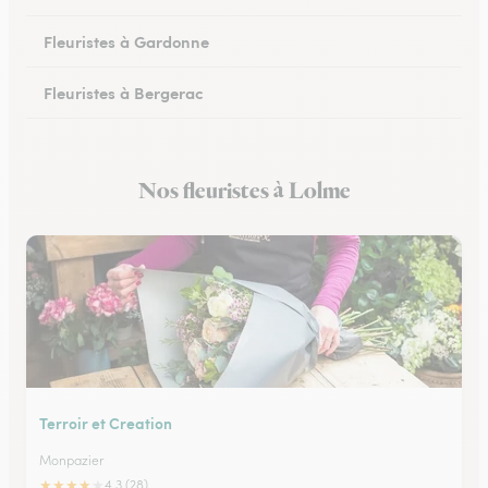
Fleuristes à Gardonne
Fleuristes à Bergerac
Fleuristes au Bugue
Nos fleuristes à Lolme
Fleuristes à Eymet
Terroir et Creation
Monpazier
★
★
★
★
★
4.3 (28)