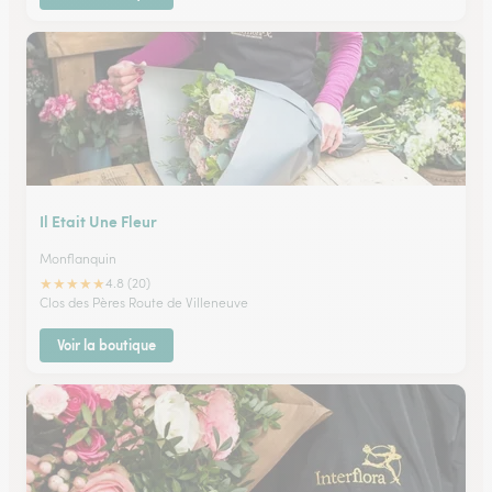
Il Etait Une Fleur
Monflanquin
★
★
★
★
★
4.8 (20)
Clos des Pères Route de Villeneuve
Voir la boutique