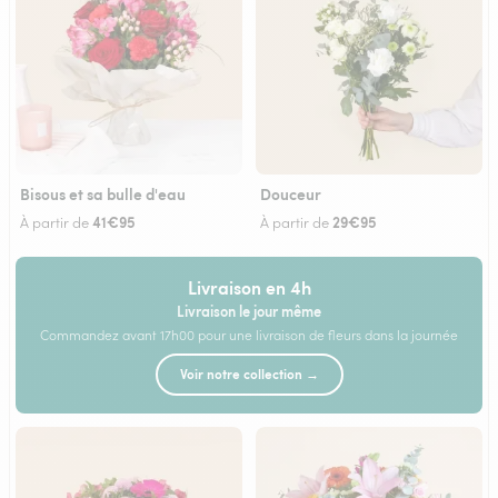
Bisous et sa bulle d'eau
Douceur
41€95
29€95
À partir de
À partir de
Livraison en 4h
Livraison le jour même
Commandez avant 17h00 pour une livraison de fleurs dans la journée
Voir notre collection →