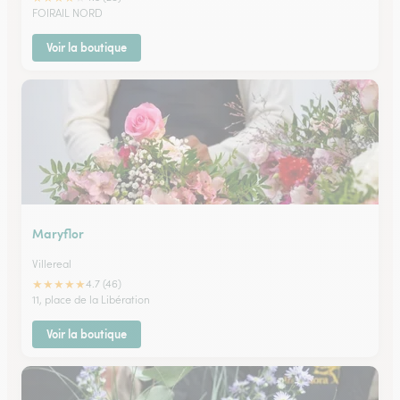
FOIRAIL NORD
Voir la boutique
Maryflor
Villereal
★
★
★
★
★
4.7 (46)
11, place de la Libération
Voir la boutique