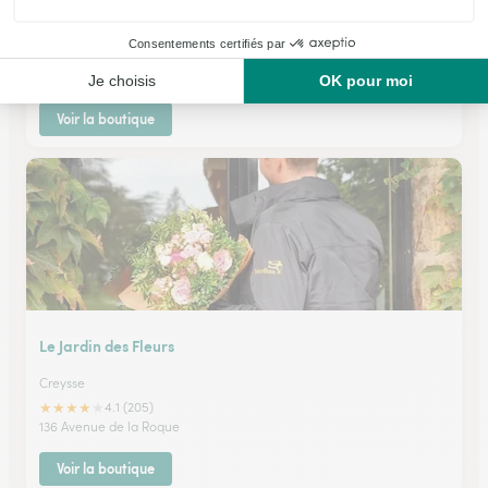
Montayral
★
★
★
★
★
4.7 (42)
place Pierre Caumont
Voir la boutique
Le Jardin des Fleurs
Creysse
★
★
★
★
★
4.1 (205)
136 Avenue de la Roque
Voir la boutique