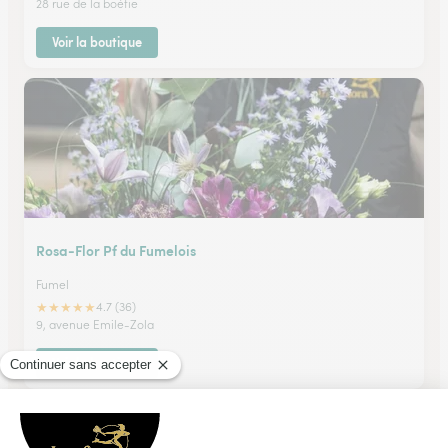
28 rue de la boétie
Voir la boutique
Rosa-Flor Pf du Fumelois
Fumel
★
★
★
★
★
4.7 (36)
9, avenue Emile-Zola
Voir la boutique