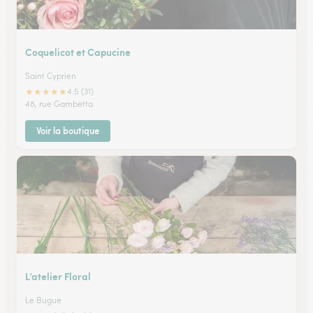
Coquelicot et Capucine
Saint Cyprien
★
★
★
★
★
4.5 (31)
48, rue Gambetta
Voir la boutique
L’atelier Floral
Le Bugue