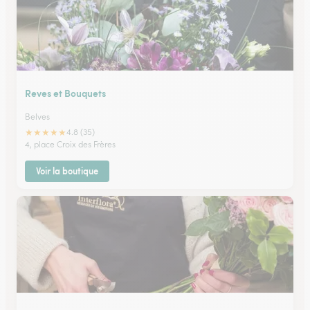
Reves et Bouquets
Belves
★
★
★
★
★
4.8 (35)
4, place Croix des Frères
Voir la boutique