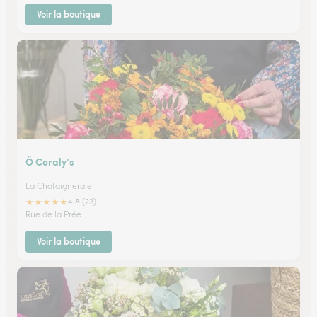
Voir la boutique
Ô Coraly’s
La Chataigneraie
★
★
★
★
★
4.8 (23)
Rue de la Prée
Voir la boutique