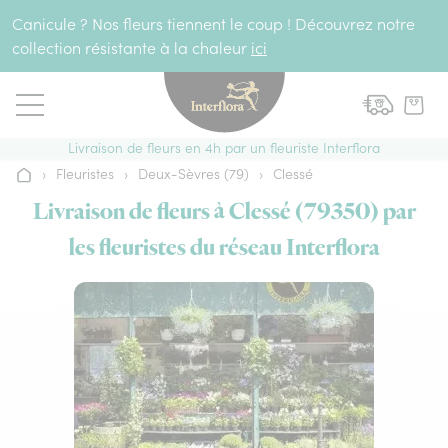
Aller au contenu
Canicule ? Nos fleurs tiennent le coup ! Découvrez notre
collection résistante à la chaleur
ici
Livraison de fleurs en 4h par un fleuriste Interflora
›
Fleuristes
›
Deux-Sèvres (79)
›
Clessé
Accueil
Livraison de fleurs à Clessé (79350) par
les fleuristes du réseau Interflora