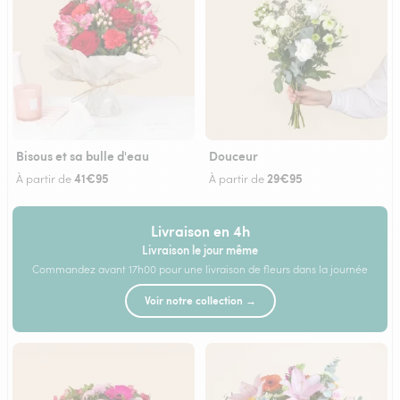
Bisous et sa bulle d'eau
Douceur
41€95
29€95
À partir de
À partir de
Livraison en 4h
Livraison le jour même
Commandez avant 17h00 pour une livraison de fleurs dans la journée
Voir notre collection →