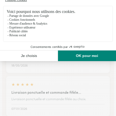
Très satisfaite.composition florale…
Très satisfaite.composition florale livrée conforme à la photo
07/05/2026
★
★
★
★
★
Fleurs appréciées
Fleurs appréciées
18/05/2026
★
★
★
★
★
Livraison ponctuelle et commande fifèle…
Livraison ponctuelle et commande fifèle au choix.
07/01/2026