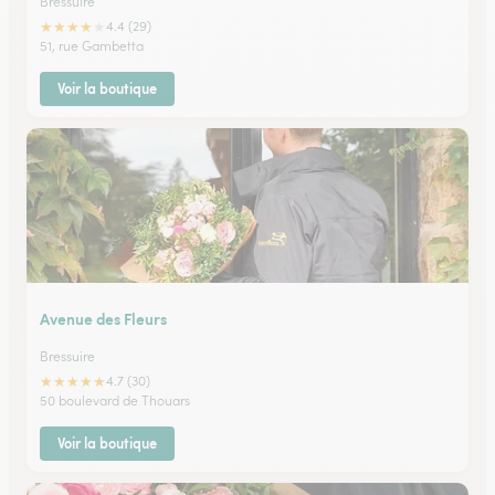
Bressuire
★
★
★
★
★
4.4 (29)
51, rue Gambetta
Voir la boutique
Avenue des Fleurs
Bressuire
★
★
★
★
★
4.7 (30)
50 boulevard de Thouars
Voir la boutique