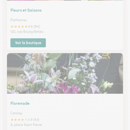
Fleurs et Saisons
Parthenay
★
★
★
★
★
4.6 (84)
120, rue Bourg Belais
Voir la boutique
Florenade
Cerizay
★
★
★
★
★
3.9 (43)
9, place Saint Pierre