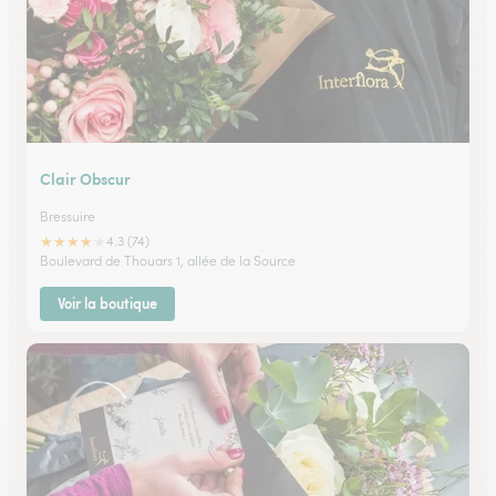
Clair Obscur
Bressuire
★
★
★
★
★
4.3 (74)
Boulevard de Thouars 1, allée de la Source
Voir la boutique