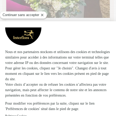
Aux Temps des Fleurs
Les Aubiers
★
★
★
★
★
4.2 (25)
2, place Saint Mélaine
Voir la boutique
Ils ont fait livrer des fleurs ou une plante à
Clessé
★
★
★
★
★